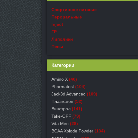
Спортивное питание
Пероральные
Inject
ГР
Липолики
Пепы
Категории
Amino X
(40)
Pharmatest
(104)
Jack3d Advanced
(109)
Плазмаген
(52)
Винстрол
(141)
Take-OFF
(79)
Vita Men
(28)
BCAA Xplode Powder
(134)