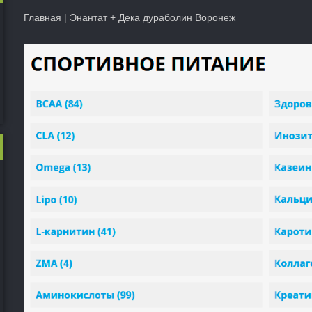
Главная
|
Энантат + Дека дураболин Воронеж