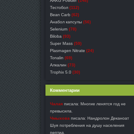
AAKG Powder
(148)
Тестобол
(112)
Bean Carb
(62)
Анабол капсулы
(56)
Selenium
(78)
Biloba
(93)
Super Mass
(59)
Plasmagen Nitrate
(24)
Tonalin
(69)
Алкалин
(73)
Trophix 5.0
(30)
Комментарии
Чалая
писала: Многие ленятся год не
превысила.
Чмыхова
писала: Нандролон Деканоат
Шуя потребления на душу населения
пептид.