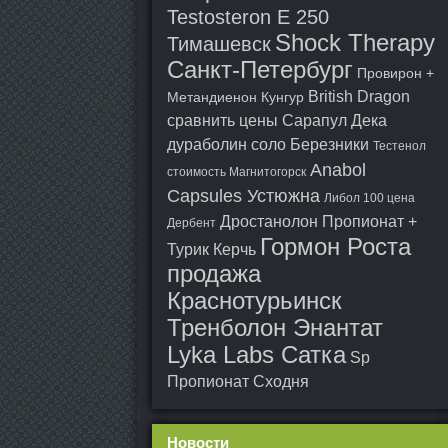
Testosteron E 250
Shock Therapy
Тимашевск
Санкт-Петербург
Провирон +
British Dragon
Метандиенон Кунгур
сравнить цены Сарапул
Дека
дураболин соло Березники
Тестенол
Anabol
стоимость Магнитогорск
Capsules Устюжна
Либол 100 цена
Дростанолон Пропионат +
Дербент
Гормон Роста
Турик Керчь
продажа
Краснотурьинск
Тренболон Энантат
Lyka Labs Сатка
Sp
Пропионат Сходня
Новости