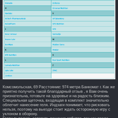
Комсомольская, 69 Расстояние: 974 метра Банкомат г. Как же
приятно получить такой благодарный отзыв , я Вам очень
признательна, готовьте на здоровье и на радость близким.
Специальная щеточка, входящая в комплект значительно
облегчит нанесение геля. Индзаги понимает, что рисковать
нельзя, поэтому на выезде стоит ждать осторожную игру с
уклоном в оборону.