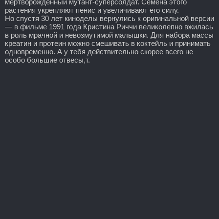
мертворожденный мутант-суперсолдат. Семена этого
растения укрепляют пенис и увеличивают его силу.
Но спустя 30 лет киноделы вернулись к оригинальной версии
— в фильме 1991 года Кристина Риччи великолепно вжилась
в роль мрачной и невозмутимой малышки. Для набора массы
креатин и протеин можно смешивать в коктейль и принимать
одновременно. А у тебя действительно скорее всего не
особо большие отвесы,т.