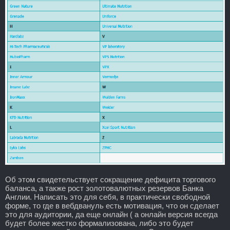
Об этом свидетельствует сокращение дефицита торгового
баланса, а также рост золотовалютных резервов Банка
Англии. Написать это для себя, в практически свободной
форме, то где в вебдвануль есть мотивация, что он сделает
это для аудитории, да еще онлайн ( а онлайн версия всегда
будет более жестко формализована, либо это будет