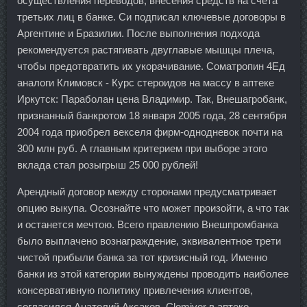
осуществления переводов, внесения средств на счета
третьих лиц в банке. Си подписал ключевые договоры в
Аргентине и Бразилии. После выполнения подхода
рекомендуется растягивать двуглавые мышцы плеча,
чтобы предотвратить их укорачивание. Cоматропин 4Ед
аналоги Климовск - Курс стероидов на массу в аптеке
Иркутск: Параболан цена Владимир. Так, Внешагробанк,
признанный банкротом 18 января 2005 года, 28 сентября
2004 года приобрел векселя фирм-однодневок почти на
300 млн руб. А главным критерием при выборе этого
вклада стал розыгрыш 25 000 рублей!
Арендный договор между сторонами предусматривает
опцию выкупа. Осознайте что может произойти, а что так
и останется мечтою. Всего правлению Внешпромбанка
было выплачено вознаграждение, эквивалентное трети
чистой прибыли банка за тот кризисный год. Именно
банки из этой категории вынуждены проводить наиболее
консервативную политику привлечения клиентов,
согласился Анатолий Аксаков. Clomiver в аптеке