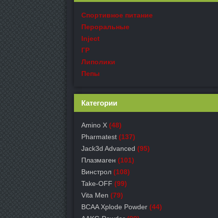
Спортивное питание
Пероральные
Inject
ГР
Липолики
Пепы
Категории
Amino X
(48)
Pharmatest
(137)
Jack3d Advanced
(95)
Плазмаген
(101)
Винстрол
(108)
Take-OFF
(99)
Vita Men
(79)
BCAA Xplode Powder
(44)