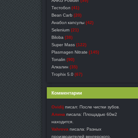
AAKG Powder
(99)
Тестобол
(41)
Bean Carb
(20)
Анабол капсулы
(42)
Selenium
(21)
Biloba
(38)
Super Mass
(122)
Plasmagen Nitrate
(145)
Tonalin
(90)
Алкалин
(35)
Trophix 5.0
(67)
Комментарии
Ovidij
писал: После чистки зубов.
Алина
писала: Площадью 60м2
находится.
Vahrova
писала: Разных
производителей венгерского.