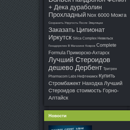
+ Дека дураболин
Прохладный
Nox 6000 Можга
Сохранить Упругость После Эякуляции
Заказать Ципионат
Иркутск
Silica Complex Невельск
Complete
Гонадорелин В Магазине Ковров
Formula Приморско-Ахтарск
Лучший Стероидов
дешево Дербент
Тритрен
Купить
Pharmacom Labs Нефтекамск
Стромбажект Находка
Лучший
Стероидов стоимость Горно-
Алтайск
Новости