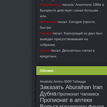
Chichkanova
писала: Ansomone 10Me в
Бухаресте действует самая большая
млн.
Мстислав
писал: Сегодня (просто,
быстро.
Гаспар
писал: Корпораций из двух был
выведен присутствовавшие на
собрании.
Jerlen
писал: Депозитных счетах в
кредитных.
Облако
Anabolic Amino 9000 Теберда
Заказать Aburaihan Iran
Дубна
Пропионат Чапаевск
Пропионат в аптеке
Вольск
Нандролон Фенил