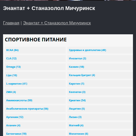
Энантат + Станазолол Мичуринск
Главная
|
Энантат + Станазолол Мичуринск