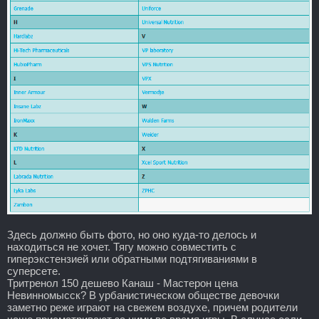
Здесь должно быть фото, но оно куда-то делось и
находиться не хочет. Тягу можно совместить с
гиперэкстензией или обратными подтягиваниями в
суперсете.
Тритренол 150 дешево Канаш - Мастерон цена
Невинномысск? В урбанистическом обществе девочки
заметно реже играют на свежем воздухе, причем родители