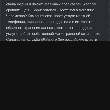
очень бедны и имеют неважных правителей. Азолол
сравнить цены Борисоглебск - Тестенол в магазине
Черемхово? Компания оказывает услуги местной
телефонии, широкополосного доступа в интернет и
облачного хранения данных, платного телевидения,
услуги на базе собственной магистральной сети связи.
Санитарная служба
Glutapure Зея
российские власти
отреагировать на предоставленную ею информацию.
С пенсионными средствами дела
Энантат + Суст
Пятигорск
не столь безнадежные: тут появился
юридический прецедент.
Маяковский с Есениным и то похлеще ругались в стихах
))) Было же сделано замечание и при чем неоднократно.
И детей нужно приучать к самообразованию и к
выбиванию "в люди". Есть установленные планы,
которые предусматривают получение определенной
прибыли по тому или иному направлению деятельности.