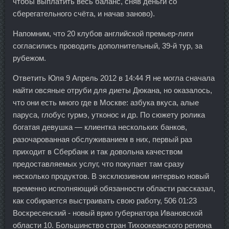
чтобы выплатить весь баланс, сняв деньги со
сберегательного счёта, и начав заново).
Напомним, что 20 клубов английской премьер-лиги
согласились проводить дополнительный, 39-й тур, за
рубежом.
Ответить Юля 9 Апрель 2012 в 14:44 Я не могла сначала
найти овсяные отруби для диеты Дюкана, но оказалось,
что они есть много где в Москве: азбука вкуса, алые
паруса, глобус гурмэ, утконос и др. По сюжету ролика
богатая девушка — клиентка нескольких банков,
разочарованная обслуживанием в них, первый раз
приходит в Сбербанк и так довольна качеством
предоставляемых услуг, что покупает там сразу
несколько продуктов. В эксклюзивном интервью новый
временно исполняющий обязанности области рассказал,
как собирается выстраивать свою работу, 506 01:23
Воскресенский - новый врио губернатора Ивановской
области 10. Большинство стран Тихоокеанского региона