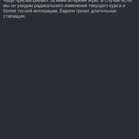
чаще присматривают за ними во время игры. В случае если
мы не увидим радикального изменения текущего курса и
более тесной интеграции, Европе грозит длительная
стагнация.