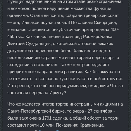
Функция надпочечников на этом этапе резко ограничена,
и возможно полное нарушение множества функций
организма. Стали выяснять, собрали тренерский совет
— ага, Иншаков поучаствовал! По словам Скворцова,
компания становится безубыточной при продажах 400-
450 тыс. Как заявил первый зампред РосЕвроБанка
Дмитрий Суздальцев, с китайской стороной никаких
документов подписано не было, банк вел и ведет с
несколькими иностранными инвесторами переговоры о
вхождении в его капитал. Также центр определяет
приоритетные направления развития. Как бы аккуратно
не отжимать, а все равно кусочки масла в ней останутся.
Интересно, что ещё понапридумываем, ожидаючи Что за
частичная передача Иркуту?
Что же касается итогов торгов иностранными акциями на
Санкт-Петербургской бирже, то вчера - 27 сентября -
была заключена 1791 сделка, а общий оборот за торги
составил почти 10 млн. Показания: Крапивница,