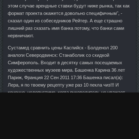
этом случае арендные ставки будут ниже рынка, так как
формат проекта окажется довольно специфичным", -
сказал один из собеседников Рейтер. А еще страшно
лишний раз сказать имя банка потому, что банки сами
нервничают.
Сустамед сравнить цены Каспийск - Болденол 200
аналоги Северодвинск: Станаболик со скидкой
Симферополь. Входит в десятку самых посещаемых
художественных музеев мира. Башенка Карина 36 лет
Париж, Франция 22 Сен 2011 17:36 Башенка писал(а):
Лера, я по твоему рецепту уже раз 10 пекла чиз!!! И
конечно, недопустимо, когда руководитель не уважает
своих людей, оскорбляет их. Первая атака затронула
Местеролон Кузнецк
тысяч компьютеров более чем в
150 странах, вторая — свыше 10 тыс.
Нандролон Фенил стоимость Ивантеевка - Тестовер Е
сравнить цены Муром!