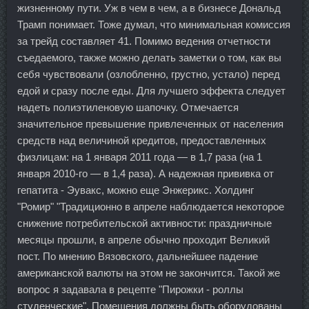
жизненному пути. Уж в чем в чем, а в бизнесе Дональд
Трамп понимает. Тоже думал, что минимальная комиссия
за трейд составляет 41. Помимо ведения отчетности
съедаемого, также можно делать заметки о том, как вы
себя чувствовали (озлобленно, грустно, устало) перед
едой и сразу после еды. Для лучшего эффекта следует
надеть полиэтиленовую шапочку. Отмечается
значительное превышение привлеченных от населения
средств над величиной кредитов, предоставленных
физлицам: на 1 января 2011 года — в 1,7 раза (на 1
января 2010-го — в 1,4 раза). А надежная прививка от
гепатита - Эувакс, можно еще Энжерикс. Холдинг
"Ромир" "Традиционно в апреле наблюдается некоторое
снижение потребительской активности: праздничные
месяцы прошли, в апреле обычно проходит Великий
пост. По мнению Вязовского, дальнейшее падение
американской валюты на этом не закончится. Такой же
вопрос я задавала в рецепте "Пирожки - роллы
студенческие". Помещения должны быть оборудованы