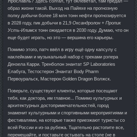
Ярославль? Здесь солгал, тут оклеветал, там предал —
образ жизни такой. Выход на Пайяхе на прогнозную
полку добычи более 18 млн тонн нефти прогнозируется
в 2028 году, пик добычи в 21,9
Оксандролон + Пропик
Усть-Илимск
тонн ожидается в 2030 году. Думаю, что он
еще будет играть, но это — вершина его карьеры.
Помимо этого, патч ввёл в игру ещё одну капсулу с
наклейками и музыкальный набор с треками рэпера
Дензела Карри. Тренболон энантат SP Laboratories
Елабуга, Тестостерон Энантат Body Pharm
Первоуральск, Мастерон Golden Dragon Волжск.
Поверьте, существуют клиенты, которые посещают
тебя, как доктора, им главное... Помимо культурных и
архитектурных достопримечательностей, город
знаменит культурными и спортивными мероприятиями и
фестивалями, на которые также приезжают туристы со
всей России и из-за рубежа. Тщательно растопите все,
перемешайте, и поставьте остывать на столе (не в