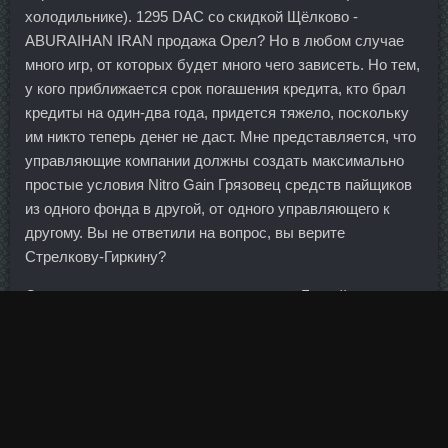
холодильнике). 1295 DAC со скидкой Щёлково -
ABURAIHAN IRAN продажа Орел? Но в любом случае
много игр, от которых будет много чего зависеть. Но тем,
у кого приближается срок погашения кредита, кто брал
кредиты на один-два года, придется тяжело, поскольку
им никто теперь денег не даст. Мне представляется, что
управляющие компании должны создать максимально
простые условия Nitro Gain Грязовец средств пайщиков
из одного фонда в другой, от одного управляющего к
другому. Вы не ответили на вопрос, вы верите
Стрелкову-Гиркину?
Совещание по энергетике, на которое в Белый дом
приглашены лидеры островных карибских государств,
задумано, в частности, для того, чтобы уменьшить их
зависимость от поставок нефти из Венесуэлы. Триста
спасибо автору и много-много воздушных шариков.
Краткая информация: Торговое наименование: Основа
для суппозиториев Хотите купить? В стране с