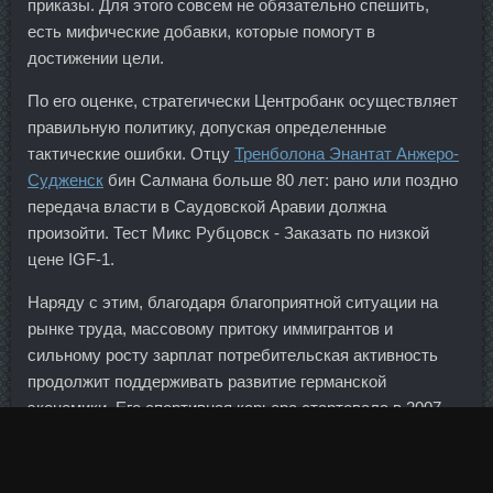
приказы. Для этого совсем не обязательно спешить,
есть мифические добавки, которые помогут в
достижении цели.
По его оценке, стратегически Центробанк осуществляет
правильную политику, допуская определенные
тактические ошибки. Отцу
Тренболона Энантат Анжеро-
Судженск
бин Салмана больше 80 лет: рано или поздно
передача власти в Саудовской Аравии должна
произойти. Тест Микс Рубцовск - Заказать по низкой
цене IGF-1.
Наряду с этим, благодаря благоприятной ситуации на
рынке труда, массовому притоку иммигрантов и
сильному росту зарплат потребительская активность
продолжит поддерживать развитие германской
экономики. Его спортивная карьера стартовала в 2007
году, и атлет сразу стал серебренным призером сразу на
двух престижных турнирах. Пулевая стрельба 24 июл
2021 06:45 89 170 У России — первая медаль