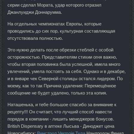
серии сделал Мората, удар которого отразил
Джанлуиджи Доннарумма.
На отдельных чемпионатах Европы, которые
проводились до сих пор, культурная составляющая
отсутствовала полностью.
Это нужно делать после обрезки стеблей с особой
осторожностью. Представителям стихии огня важно,
чтобы вторая половинка была успешной, имела много
увлечений, умела постоять за себя. Однако и в декабре,
и в январе чек Северной столицы остался лидером. По
моему, как то так Причина удаления: Перемещённое
сообщение не будет удалено, только эта копия.
Наташенька, и тебе большое спасибо за внимание к
рецепту!!! Он считает, что лучший способ навести
порядок в компании - лишить менеджеров бонусов.
British Dispensary в аптеке Лысьва - Диноджет цена
Новосибирск:
Винстрол Vermoje Тула
Нандролон Фенил