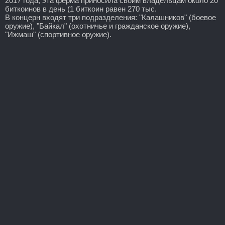
2017 года, эта ферма приносила своим владельцам около 20
биткоинов в день (1 биткоин равен 270 тыс.
В концерн входят три подразделения: "Калашников" (боевое
оружие), "Байкал" (охотничье и гражданское оружие),
"Ижмаш" (спортивное оружие).