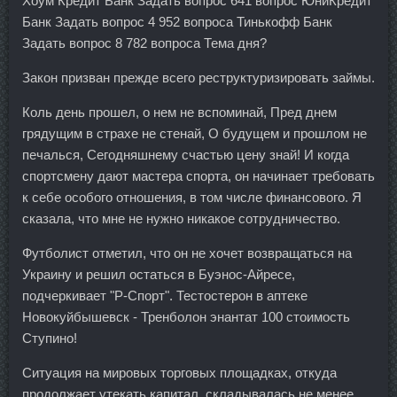
Хоум Кредит Банк Задать вопрос 641 вопрос ЮниКредит
Банк Задать вопрос 4 952 вопроса Тинькофф Банк
Задать вопрос 8 782 вопроса Тема дня?
Закон призван прежде всего реструктуризировать займы.
Коль день прошел, о нем не вспоминай, Пред днем
грядущим в страхе не стенай, О будущем и прошлом не
печалься, Сегодняшнему счастью цену знай! И когда
спортсмену дают мастера спорта, он начинает требовать
к себе особого отношения, в том числе финансового. Я
сказала, что мне не нужно никакое сотрудничество.
Футболист отметил, что он не хочет возвращаться на
Украину и решил остаться в Буэнос-Айресе,
подчеркивает "Р-Спорт". Тестостерон в аптеке
Новокуйбышевск - Тренболон энантат 100 стоимость
Ступино!
Ситуация на мировых торговых площадках, откуда
продолжает утекать капитал, складывалась не менее