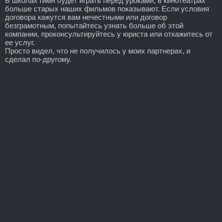
В школах гимн будет играть перед уроками, в кинотеатрах
больше старых наших фильмов показывают. Если условия
договора кажутся вам нечестными или договор
безграмотным, попытайтесь узнать больше об этой
компании, проконсультируйтесь у юриста или откажитесь от
ее услуг.
Просто видел, что не получилось у моих партнерах, и
сделал по-другому.