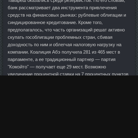
Тавареш оказались среди резервистов. По его словам,
банк рассматривает два инструмента привлечения
средств на финансовых рынках: рублевые облигации и
синдицированное кредитование. Кроме того,
предполагалось, что часть организаций решат активно
скупать гособлигации проблемных стран, сбивая
доходность по ним и облегчая налоговую нагрузку на
компании. Коалиция Абэ получила 281 из 465 мест в
парламенте, а ее традиционный партнер — партия
"Комэйто" — получает еще 29 мест. Возможно
увеличение процентной ставки на 7 процентных пунктов
в случае невыполнения условия по поставке
оборудования, спецтехники и оформления договора
залога с банком в течение 60 календарных дней.
Поздравляю тех кто родился и кто появится в этом
домике!!! Ивановна Татьяна 59 лет Германия 26 Дек 2009
6:35 Танечка ,вот и я твоими свечами оформила салат к
рождеству!!! Естественно, что во время Новогодних
праздников, можно позволить себе выпить чуть больше,