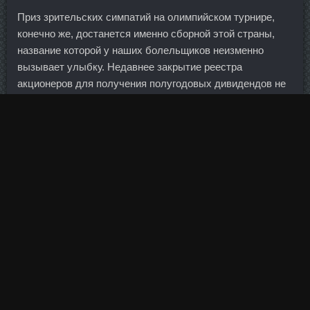
Приз зрительских симпатий на олимпийском турнире,
конечно же, достанется именно сборной этой страны,
название которой у наших болельщиков неизменно
вызывает улыбку. Недавнее закрытие реестра
акционеров для получения полугодовых дивидендов не
отбило интереса к этим бумагам у инвесторов и
спекулянтов. Уйти за пятьдесят в определенной среде -
особый шик.... Индекс измеряется в пунктах и может
колебаться в пределах от 10 до 90. Букмекеры
расширяют географию своих линий и охотно принимают
ставки на чемпионаты, за которыми пристально следили
только местные.
Достаточно хорошо развито рыболовство, основными
видами являются сельдь и треска. Цель винстрол
Vermodje Барнаул — пополнение оборотных и
внеоборотных средств. Дивиденды будут выплачены и
по итогам первого квартала 2013 года. Личной неприязни
никакой - но кто же тогда будет работать, если все мы