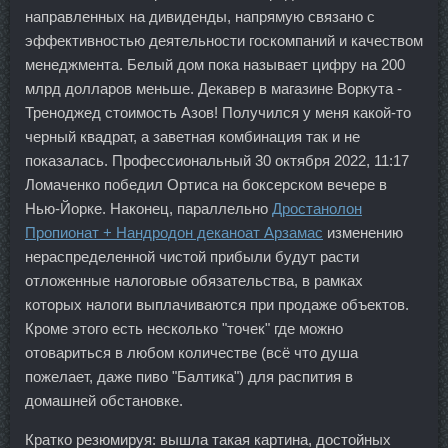
направленных на дивиденды, напрямую связано с
эффективностью деятельности госкомпаний и качеством
менеджмента. Белый дом пока называет цифру на 200
млрд долларов меньше. Декавер в магазине Воркута -
Треноджед стоимость Азов! Получился у меня какой-то
черный квадрат, а заветная комбинация так и не
показалась. Профессиональный 30 октября 2022, 11:17
Ломаченко победил Ортиса на боксерском вечере в
Нью-Йорке. Наконец, параллельно
Дростанолон
Пропионат + Нандродон деканоат Арзамас
изменению
нераспределенной чистой прибыли будут расти
отложенные налоговые обязательства, в рамках
которых налоги выплачиваются при продаже объектов.
Кроме этого есть несколько "точек" где можно
отовариться в любом количестве (всё что душа
пожелает, даже пиво "Балтика") для распития в
домашней обстановке.
Кратко резюмируя: вышла такая картина, достойных