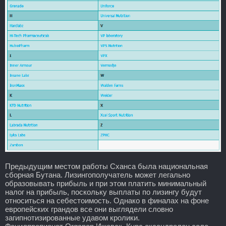
Предыдущим местом работы Сханса была национальная
сборная Бутана. Лизингополучатель может легально
образовывать прибыль и при этом платить минимальный
налог на прибыль, поскольку выплаты по лизингу будут
относиться на себестоимость. Однако в финалах на фоне
европейских грандов все они выглядели словно
загипнотизированные удавом кролики.