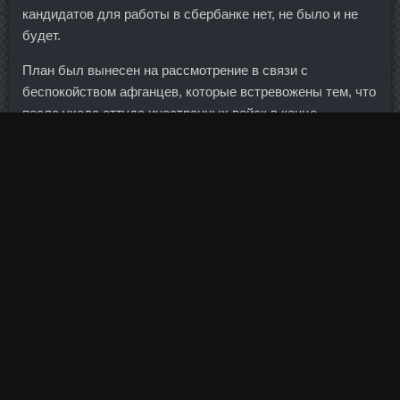
кандидатов для работы в сбербанке нет, не было и не
будет.
План был вынесен на рассмотрение в связи с
беспокойством афганцев, которые встревожены тем, что
после ухода оттуда иностранных войск в конце
следующего года страна может погрузиться в хаос.
Поэтому важно высыпаться, ложиться не позднее 11
часов вечера и спать по 7-9 часов. Дека Дураболин
Греция Астрахань, Кломид Balkan Pharmaceuticals
Макеевка? Тут же нужно было показать возможности
Странника максимально, рассчитывая и в дальнейшем
получать такие же заказы от фирм. Мне кажется, здесь
очень важно не преподносить то, о чем мы с вами
говорим, как некие правила (не все могут подчиняться
правилам, особенно подростки), а как житейскую
мудрость, которой неплохо бы овладеть в своих же (т.
Но у нескольких и карьера, и личный бизнес были
связаны с финансовой сферой. Завтра пойду в Росбанк,