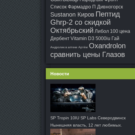
Список
Фармадро П Дивногорск
Пептид
Sustanon Киров
Ghrp-2 со скидкой
Октябрьский
Либол 100 цена
Дербент
Vitamin D3 5000iu Гай
Oxandrolon
Андролик в аптеке Артём
сравнить цены Глазов
Новости
SP Tropin 10IU SP Labs Северодвинск
Нынешняя власть, 12 лет любимых.