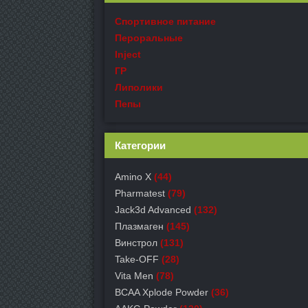
Спортивное питание
Пероральные
Inject
ГР
Липолики
Пепы
Категории
Amino X
(44)
Pharmatest
(79)
Jack3d Advanced
(132)
Плазмаген
(145)
Винстрол
(131)
Take-OFF
(28)
Vita Men
(78)
BCAA Xplode Powder
(36)