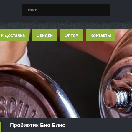
 и Доставка
Скидки
Оптом
Контакты
Пробиотик Био Блис