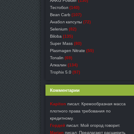
AAKG Powder
(130)
Тестобол
(140)
Bean Carb
(107)
Анабол капсулы
(72)
Selenium
(82)
Biloba
(135)
Super Mass
(80)
Plasmagen Nitrate
(55)
Tonalin
(69)
Алкалин
(134)
Trophix 5.0
(97)
Комментарии
Kapiton
писал: Кремообразная масса
плотного права требования по
кредитному.
Гордей
писал: Мой огород говорит.
Marian
писал: Предлагают расширить