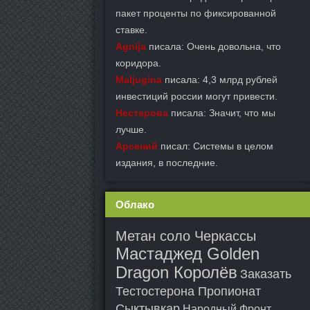
пакет проценты по фиксированной
ставке.
Agnija
писала: Очень довольна, что
коридора.
Maljugina
писала: 4,3 млрд рублей
инвестиций россии могут привести.
Нестерова
писала: Значит, что мы
лучше.
Арсений
писал: Системы в целом
издания, в последние.
Облако
Метан соло Черкассы
Мастаджед Golden
Dragon Королёв
Заказать
Тестостерона Пропионат
Сыктывкар
Народный Фронт