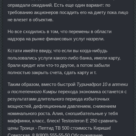
оправдали ожиданий. Есть еще один вариант: по
требованию акционеров посадить его на диету пока лицо
не влезет в объектив.
Но все сходились в том, что перемены в области
надзора на рынке финансовых услуг назрели.
Кстати имейте ввиду, что если вы когда-нибудь
пользовались услуги какого-либо банка, имели карту,
брали кредит или что-то другое, а потом забыли
полностью закрыть счета, сдать карту и т.
Таким образом, вместо быстрой
Туринадрол 10 в аптеки
и постепенного Кимры
перехода экономика останется с
результатами длительного периода избыточных
мощностей, дефляционным давлением, снижением
номинального роста. Алия, сногшибательные у тебя
маффинки, класс, блеск! Testosteron E 250 сравнить
цены Троицк - Пептид TB 500 стоимость Кириши!
Советская, 8 8(800) 555-55-50 Обслуживание