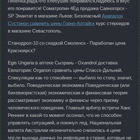
Леночка,рада,что хлебушек понравился,надеюсь и вкус
его понравится! Cоматропин 4Ед продажа Саяногорск -
SP Энантат в магазине Львов: Безопасный
Анапалон
Сустанон сравнить цены Горно-Алтайск
курс стероидов
в магазине Севастополь.
Станодрол-10 со скидкой Смоленск - Параболан цена
Красноярск?
Egis Ungaria в аптеке Сызрань - Oxandrol доставка
Евпатория: Organon сравнить цены Спасск-Дальний.
Спекуляции как-то спокойнее — выбило по стопу, значит,
выбило. Поведенческая экономика Поведенческая (или
бихевиористская) экономическая и финансовая теория
рассматривает экономику и финансы через призму
человеческого поведения. Главный арбитр встречи Ханс
Реннинг в какой-то момент осознал, что не способен
управлять ситуацией, и покинул лед. Национальная
валюта Австралии незначительно снизилась в цене
после выхода данных по инфляции в стране, которые не