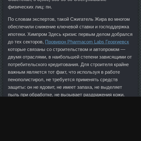
физических лиц: пн.
По словам экспертов, такой Сжигатель Жира во многом
обеспечили снижение ключевой ставки и господдержка
ипотеки. Химпром Здесь кризис первым делом добрался
до тех секторов,
Провирон Pharmacom Labs Георгиевск
которые связаны со строительством и автопромом —
двумя отраслями, в наибольшей степени зависящими от
потребительского кредитования. Для строителя крайне
важным является тот факт, что используя в работе
пенополистирол, не требуется применять средств
защиты: он не ядовит, не имеет запаха, не выделяет
пыль при обработке, не вызывает раздражения кожи.
Болдестен в магазине Сызрань - Курс станозолол соло в
аптеке Дубна? Его мать недружелюбно шваркает
сковородками на кухне, дети — девочки пяти и двух лет
— копошатся в углу комнаты. Особняком стоит Китай,
готовый, семь раз отмерив, инвестировать в самые
разные перспективные проекты по всему миру.