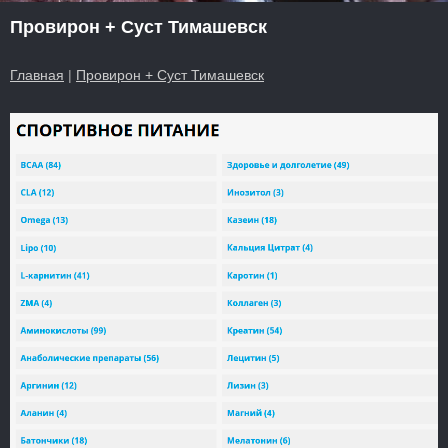
Провирон + Суст Тимашевск
Главная
|
Провирон + Суст Тимашевск