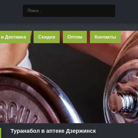
 и Доставка
Скидки
Оптом
Контакты
Туранабол в аптеке Дзержинск