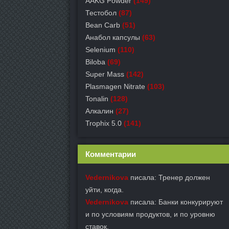
AAKG Powder
(149)
Тестобол
(87)
Bean Carb
(51)
Анабол капсулы
(63)
Selenium
(110)
Biloba
(69)
Super Mass
(142)
Plasmagen Nitrate
(103)
Tonalin
(128)
Алкалин
(27)
Trophix 5.0
(141)
Комментарии
Vedernikova
писала: Тренер должен
уйти, когда.
Vedernikova
писала: Банки конкурируют
и по условиям продуктов, и по уровню
ставок.