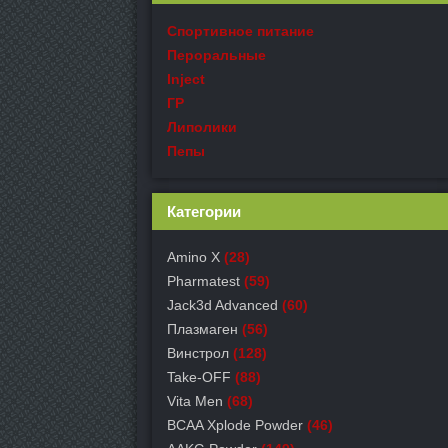
Спортивное питание
Пероральные
Inject
ГР
Липолики
Пепы
Категории
Amino X
(28)
Pharmatest
(59)
Jack3d Advanced
(60)
Плазмаген
(56)
Винстрол
(128)
Take-OFF
(88)
Vita Men
(68)
BCAA Xplode Powder
(46)