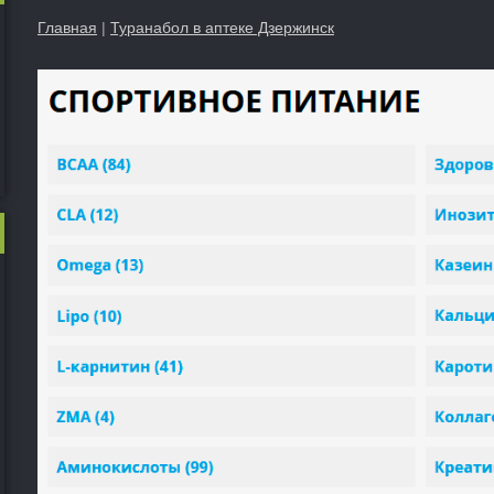
Главная
|
Туранабол в аптеке Дзержинск