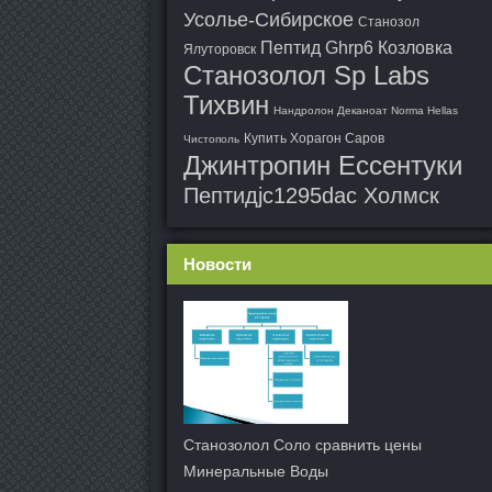
Усолье-Сибирское
Станозол
Пептид Ghrp6 Козловка
Ялуторовск
Станозолол Sp Labs
Тихвин
Нандролон Деканоат Norma Hellas
Купить Хорагон Саров
Чистополь
Джинтропин Ессентуки
Пептидjc1295dac Холмск
Новости
Станозолол Соло сравнить цены
Минеральные Воды