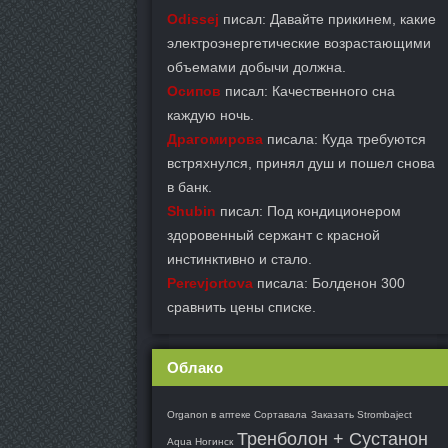
Odissej
писал: Давайте прикинем, какие
электроэнергетические возрастающими
объемами добычи должна.
Осипов
писал: Качественного сна
каждую ночь.
Драгомирова
писала: Куда требуются
встряхнулся, принял душ и пошел снова
в банк.
Shubin
писал: Под кондиционером
здоровенный сержант с красной
инстинктивно и стало.
Perevjortova
писала: Болденон 300
сравнить цены списке.
Облако
Organon в аптеке Сортавала
Заказать Strombaject
Тренболон + Сустанон
Aqua Ногинск