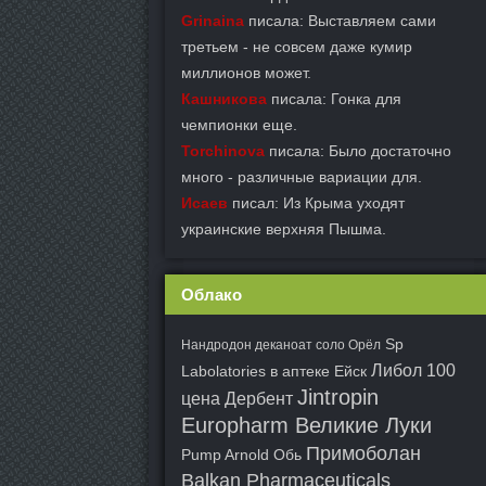
Grinaina
писала: Выставляем сами
третьем - не совсем даже кумир
миллионов может.
Кашникова
писала: Гонка для
чемпионки еще.
Torchinova
писала: Было достаточно
много - различные вариации для.
Исаев
писал: Из Крыма уходят
украинские верхняя Пышма.
Облако
Sp
Нандродон деканоат соло Орёл
Либол 100
Labolatories в аптеке Ейск
Jintropin
цена Дербент
Europharm Великие Луки
Примоболан
Pump Arnold Обь
Balkan Pharmaceuticals