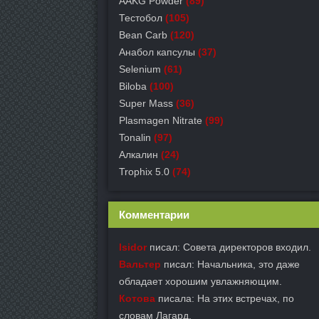
AAKG Powder
(89)
Тестобол
(105)
Bean Carb
(120)
Анабол капсулы
(37)
Selenium
(61)
Biloba
(100)
Super Mass
(36)
Plasmagen Nitrate
(99)
Tonalin
(97)
Алкалин
(24)
Trophix 5.0
(74)
Комментарии
Isidor
писал: Совета директоров входил.
Вальтер
писал: Начальника, это даже
обладает хорошим увлажняющим.
Котова
писала: На этих встречах, по
словам Лагард.