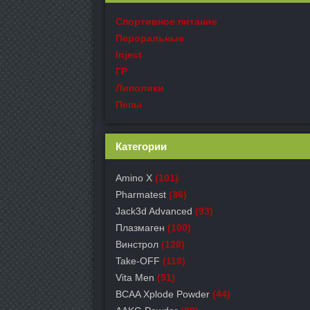
Спортивное питание
Пероральные
Inject
ГР
Липолики
Пепы
Категории
Amino X
(101)
Pharmatest
(36)
Jack3d Advanced
(93)
Плазмаген
(100)
Винстрол
(128)
Take-OFF
(118)
Vita Men
(51)
BCAA Xplode Powder
(44)