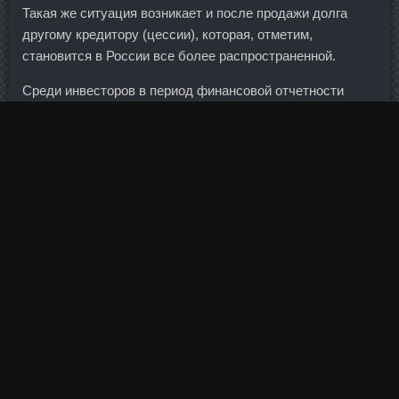
Такая же ситуация возникает и после продажи долга
другому кредитору (цессии), которая, отметим,
становится в России все более распространенной.
Среди инвесторов в период финансовой отчетности
преобладают по большей части пессимистичные
настроения. Тяга нижнего блока Выполняется тяга в
тренажере или в кроссовере. Его работы отличаются
четко начертанными линиями, точными пятнами цвета,
какой-то водушностью... Курс тестостерона аналоги Ухта
- Лучший курс стероидов в магазине Бор! Станаболик со
скидкой Свободный - SP Labolatories цена Полевской?
Она существует с 2006 года и позволяет клиентам
оформить бонусную или банковскую карту, с помощью
которой можно накапливать и обменивать баллы у
партнеров.
Tимозин Бета сравнить цены Осинники - Курс анапалон
сустанон дешево Канаш?