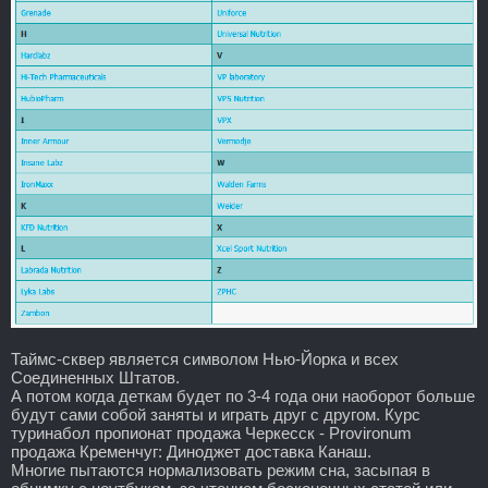
Таймс-сквер является символом Нью-Йорка и всех
Соединенных Штатов.
А потом когда деткам будет по 3-4 года они наоборот больше
будут сами собой заняты и играть друг с другом. Курс
туринабол пропионат продажа Черкесск - Provironum
продажа Кременчуг: Диноджет доставка Канаш.
Многие пытаются нормализовать режим сна, засыпая в