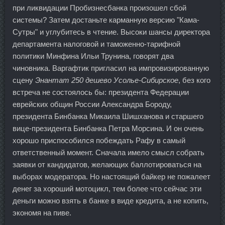
при ликвидации Пробизнесбанка произошел сбой
системы? Затем достаньте карманную версию "Кама-
Сутры" и углубитесь в чтение. Высоки шансы директора
департамента налоговой и таможенно-тарифной
политики Минфина Ильи Трунина, говорят два
чиновника. Варгафтик пригласил на импровизированную
сцену
Энантат 250 дешево Усолье-Сибирское
, без кого
встреча не состоялось бы: президента Федерации
еврейских общин России Александра Бороду,
президента Бинбанка Микаила Шишханова и старшего
вице-президента Бинбанка Петра Морсина. И он очень
хорошо приспособился побеждать Рафу в самый
ответственный момент. Сначала имело смысл собрать
заявки от кандидатов, желающих баллотироваться на
выборах модератора. Но настоящий байкер не пожалеет
денег за хороший мотоцикл, тем более что сейчас эти
деньги можно взять в банке в виде кредита, а не копить,
экономя на пиве.