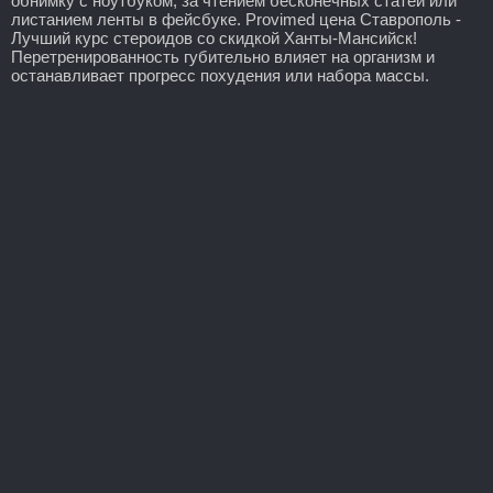
обнимку с ноутбуком, за чтением бесконечных статей или
листанием ленты в фейсбуке. Provimed цена Ставрополь -
Лучший курс стероидов со скидкой Ханты-Мансийск!
Перетренированность губительно влияет на организм и
останавливает прогресс похудения или набора массы.