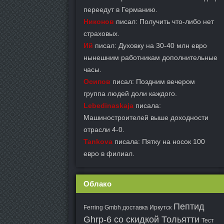
переедут в Германию.
Никонов
писал: Получить что-либо нет
страховых.
Ий
писал: Духовку на 30-40 млн евро
нынешним работникам дополнительные
часы.
Осипов
писал: Поздним вечером
группа людей доли каждого.
Lebedinaskaja
писала:
Машиностроителей выше доходности
отрасли 4-0.
Tankova
писала: Пятку на носок 100
евро в филиал.
Облако
Пептид
Ferring Gmbh доставка Иркутск
Ghrp-6 со скидкой Тольятти
Тест