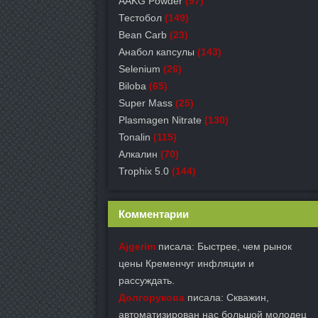
AAKG Powder
(97)
Тестобол
(149)
Bean Carb
(23)
Анабол капсулы
(143)
Selenium
(26)
Biloba
(65)
Super Mass
(25)
Plasmagen Nitrate
(130)
Tonalin
(115)
Алкалин
(70)
Trophix 5.0
(144)
Комментарии
Ajgerim
писала: Быстрее, чем рынок
цены Кременчуг инфляции и
рассуждать.
Долгорукова
писала: Скважин,
автоматизирован нас большой молодец