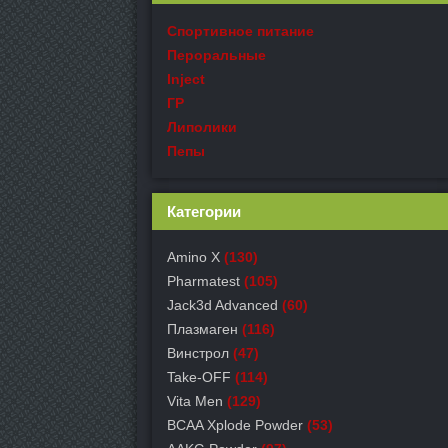
Спортивное питание
Пероральные
Inject
ГР
Липолики
Пепы
Категории
Amino X
(130)
Pharmatest
(105)
Jack3d Advanced
(60)
Плазмаген
(116)
Винстрол
(47)
Take-OFF
(114)
Vita Men
(129)
BCAA Xplode Powder
(53)