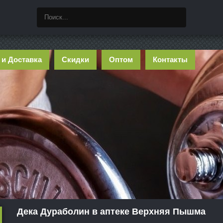
 и Доставка
Скидки
Оптом
Контакты
Дека Дураболин в аптеке Верхняя Пышма