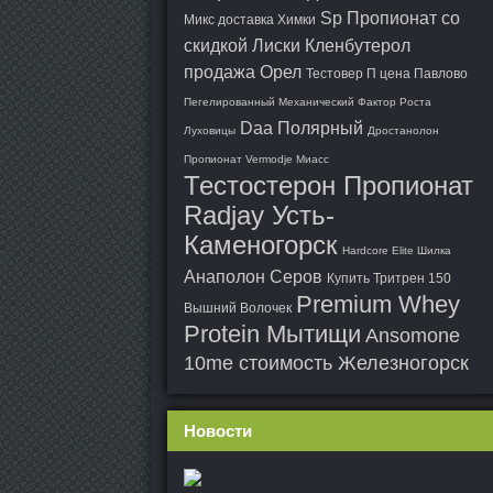
Sp Пропионат со
Микс доставка Химки
скидкой Лиски
Кленбутерол
продажа Орел
Тестовер П цена Павлово
Пегелированный Механический Фактор Роста
Daa Полярный
Луховицы
Дростанолон
Пропионат Vermodje Миасс
Тестостерон Пропионат
Radjay Усть-
Каменогорск
Hardcore Elite Шилка
Анаполон Серов
Купить Тритрен 150
Premium Whey
Вышний Волочек
Protein Мытищи
Ansomone
10me стоимость Железногорск
Новости