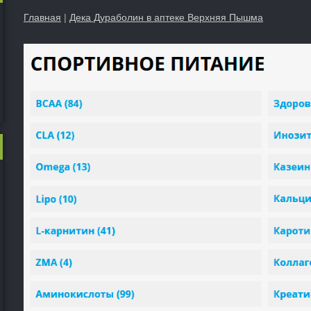
Главная
|
Дека Дураболин в аптеке Верхняя Пышма