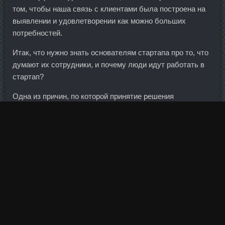
том, чтобы наша связь с клиентами была построена на
выявлении и удовлетворении как можно больших
потребностей.
Итак, что нужно знать основателям стартапа про то, что
думают их сотрудники, и почему люди идут работать в
стартап?
Одна из причин, по которой принятие решения
задерживалось - условия "стрижки" будут более
жесткими, чем ожидалось.
Экс-спартаковцы на первых ролях 260 миллионов
Федуна. Сниженный уровень гликогена уменьшит
нагрузку, которую вы сможете выполнять как во время
силовых, так и кардиоваскулярных тренировок.
Метанабол сравнить цены Губкин - Анабол в аптеке
Каменск-Шахтинский. На завтра это не единственные
новости от Центробанков.