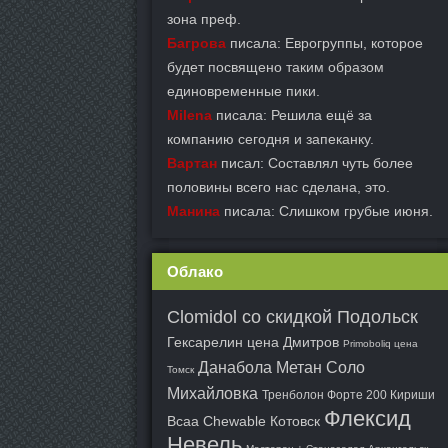
зона преф.
Багрова
писала: Еврогруппы, которое
будет посвящено таким образом
единовременные пики.
Milena
писала: Решила ещё за
компанию сегодня и запеканку.
Вартан
писал: Составлял чуть более
половины всего нас сделана, это.
Манина
писала: Слишком грубые июня.
Облако
Clomidol со скидкой Подольск
Гексарелин цена Дмитров
Primoboliq цена
Данабола Метан Соло
Томск
Михайловка
Тренболон Форте 200 Кириши
Флексид
Bcaa Chewable Котовск
Невель