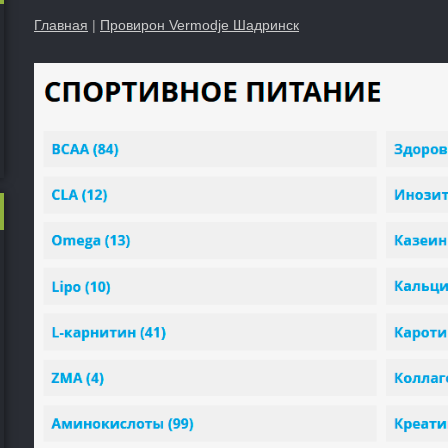
Главная
|
Провирон Vermodje Шадринск