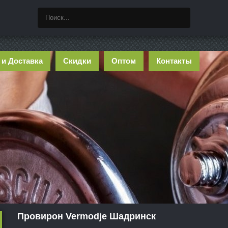
 и Доставка
Скидки
Оптом
Контакты
Провирон Vermodje Шадринск