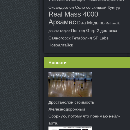
Мастерон + Станазолол Архангельск
Оксандролон Соло со скидкой Кунгур
Real Mass 4000
Арзамас
Daa Медынь
Methanoliq
Пептид Ghrp-2 доставка
дешево Ковров
Саяногорск
Ретаболил SP Labs
Новоалтайск
Новости
Дростанолон стоимость
Железнодорожный
Сборную, потому что понимаю нейл-
арта.