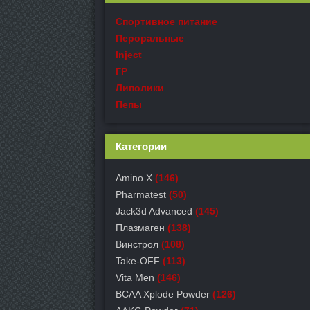
Спортивное питание
Пероральные
Inject
ГР
Липолики
Пепы
Категории
Amino X
(146)
Pharmatest
(50)
Jack3d Advanced
(145)
Плазмаген
(138)
Винстрол
(108)
Take-OFF
(113)
Vita Men
(146)
BCAA Xplode Powder
(126)