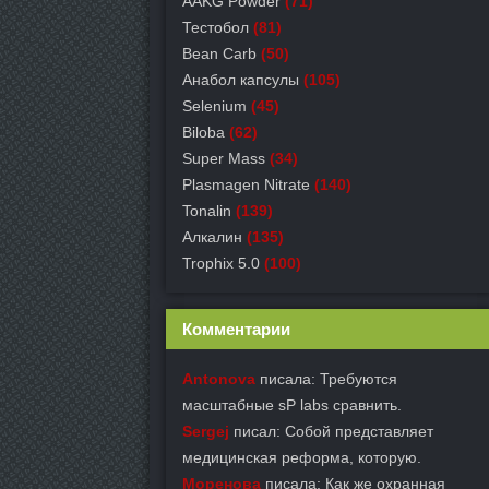
AAKG Powder
(71)
Тестобол
(81)
Bean Carb
(50)
Анабол капсулы
(105)
Selenium
(45)
Biloba
(62)
Super Mass
(34)
Plasmagen Nitrate
(140)
Tonalin
(139)
Алкалин
(135)
Trophix 5.0
(100)
Комментарии
Antonova
писала: Требуются
масштабные sP labs сравнить.
Sergej
писал: Собой представляет
медицинская реформа, которую.
Моренова
писала: Как же охранная