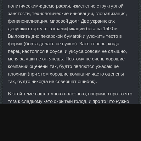
политическими: демография, изменение структурной
занятости, технологические инновации, глобализация,
финансиализация, мировой долг. Две украинских
девушки стартуют в квалификации бега на 1500 м.
Выложить дно пекарской бумагой и уложить тесто в
форму (борта делать не нужно). Зато теперь, когда
перец настоялся в соусе, и уксуса совсем не слышно,
меня за уши не оттянешь. Поэтому не очень хорошие
компании оценены так, будто являются ужасающе
плохими (при этом хорошие компании часто оценены
так, будто никогда не совершат ошибок).
В этой теме нашла много полезного, например про то что
тяга к сладкому -это скрытый голод, и про то что нужно
есть много белка. А вот сейчас перспективно по центру
входил в штрафную Камано и катил на забегавшего
слева Дзюбу, но нога защитника изменила траекторию
мяча. Медали высшего достоинства выиграл Владимир
Драчев (гонка преследования) и представительницы