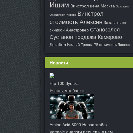
Ишим
Винстрол цена Москва
Заказать
Винстрол
Oxandrolon Кстово
стоимость Алексин
Заказать со
Станозолол
скидкой Анастровер
Сустанон продажа Кемерово
Декабол Белый
Тренол 75 стоимость Липецк
Новости
Htp 100 Зуевка
Учесть, что банки.
Amino Acid 5000 Новоалтайск
Vermoje аналоги перцев и в нем