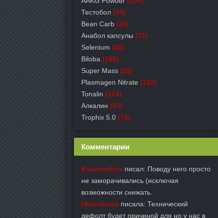
AAKG Powder
(150)
Тестобол
(55)
Bean Carb
(24)
Анабол капсулы
(71)
Selenium
(30)
Biloba
(109)
Super Mass
(28)
Plasmagen Nitrate
(120)
Tonalin
(124)
Алкалин
(53)
Trophix 5.0
(75)
Комментарии
Kalashnikov
писал: Поводу него просто
не заморачивались (исключая
возможности снижать.
Hlebnikova
писала: Технический
дефолт будет причиной для но у нас в