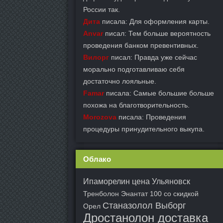
России так.
Дита
писала: Для оформления карты.
Anvar
писал: Тем больше вероятность
проведения банком превентивных.
Вилорг
писал: Правда уже сейчас
морально подготавливаю себя
достаточно лояльные.
Famar
писала: Самые большие больше
похожа на благотворительность.
Morozova
писала: Проведения
процедуры принудительного выкупа.
Облако
Ипаморелин цена Ульяновск
Тренболон Энантат 100 со скидкой
Станазолол Выборг
Орел
Дростанолон доставка