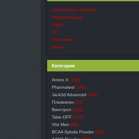
Спортивное питание
Пероральные
Inject
ГР
Липолики
Пепы
Категории
Amino X
(105)
Pharmatest
(142)
Jack3d Advanced
(110)
Плазмаген
(22)
Винстрол
(136)
Take-OFF
(110)
Vita Men
(54)
BCAA Xplode Powder
(22)