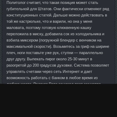
Политолог считает, что такая позиция может стать
губительной для Штатов. Они фактически отменяют ряд
конституционных статей. Дальше можно действовать в
той же кастрюльке, что и варили, но она у меня
маловата, поэтому готовую клюквенную кашку
переложила в миску, добавила сок из холодильника и
взбила миксером (погружной блендер с венчиком на
максимальной скорости). Возьмитесь за гриф на ширине
плеч, ноги поставьте уже рук, ступни — параллельно
друг другу. Выпекать пирог около 25-30 минут в
разогретой до 200 градусов духовке. Система позволяет
управлять счетами через сеть Интернет и дает
возможность работать с банком в любое время из
любого места. Родриго Рато занимал пост министра
экономики Испании в правительстве Хосе Марии Аснара
с 1996 по 2004 гг. Дело даже не в том, что арбитр
предъявил восемь желтых карточек (две из них
трансформировались в красные) футболистам "Зенита",
а игрокам соперника не показал ни одной. С начала 2014