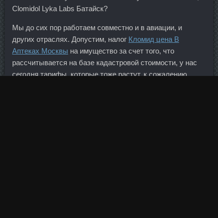
Clomidol Lyka Labs Батайск?
Мы до сих пор работаем совместно и в авиации, и
других отраслях. Допустим, налог
Кломид цена В
Аптеках Москвы
на имущество за счет того, что
рассчитывается на базе кадастровой стоимости, у нас
сегодня тарифы, которые тоже растут, к сожалению,
тарифы на продукцию естественных монополий. Багира-
Манго Лариса Минск 01 Янв 2015 19:16 И у меня этот
кексик в закладках! В свете событий последних
полутора месяцев вероятность достижения
поставленных показателей невелика, резюмирует ректор
Российской экономической школы Сергей Гуриев. Тем не
менее такая устойчивость рубля вряд ли продлится
долго, предполагает эксперт. А марципан для меня
вообще что-то нереальное кстати,где его купить?
Рекордные за два года цены на нефть вдохновили
инвесторов в российские акции. В докладе отмечается,
что украинские олигархи фактически захватили