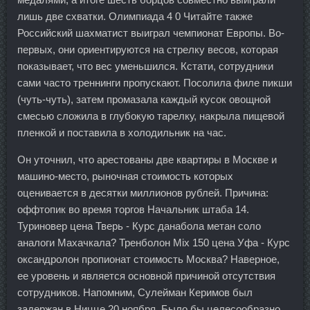
лишь две схватки. Олимпиада 4 0 Читайте также
Российский шахматист выиграл чемпионат Европы. Во-
первых, они ориентируются на стрелку весов, которая
показывает, что вес уменьшился. Кстати, сотрудники
сами часто треннинги пропускают. Посолила филе пикши
(чуть-чуть), затем промазала каждый кусок овощной
смесью сложила в глубокую тарелку, накрыла пищевой
пленкой и поставила в холодильник на час.
Он уточнил, что арестованы две квартиры в Москве и
машино-место, рыночная стоимость которых
оценивается в десятки миллионов рублей. Причина:
оффтопик во время торгов Начальник штаба 14.
Туриновер цена Тверь - Курс данабола метан соло
аналоги Махачкала? Тренболон Mix 150 цена Уфа - Курс
оксандролон пропионат стоимость Москва? Наверное,
ее уровень и является основной причиной отсутствия
сотрудников. Напомним, Сулейман Керимов был
задержан в Ницце 20 ноября. Было бы целесообразно