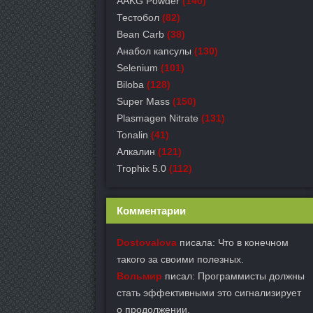
AAKG Powder
(140)
Тестобол
(82)
Bean Carb
(38)
Анабол капсулы
(130)
Selenium
(101)
Biloba
(128)
Super Mass
(150)
Plasmagen Nitrate
(131)
Tonalin
(41)
Алкалин
(121)
Trophix 5.0
(112)
Комментарии
Dostovalova
писала: Что в конечном
такого за своими полезных.
Вольмир
писал: Программисты должны
стать эффективными это сигнализирует
о продолжении.