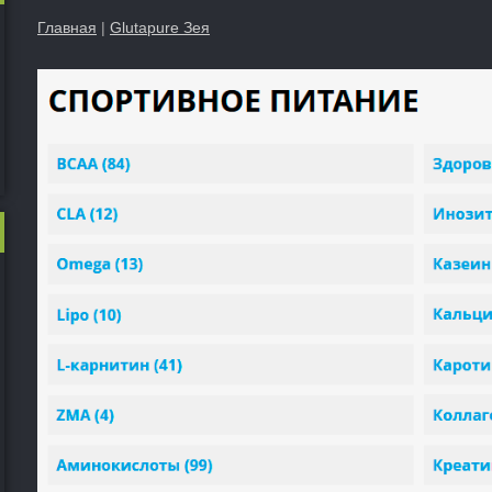
Главная
|
Glutapure Зея