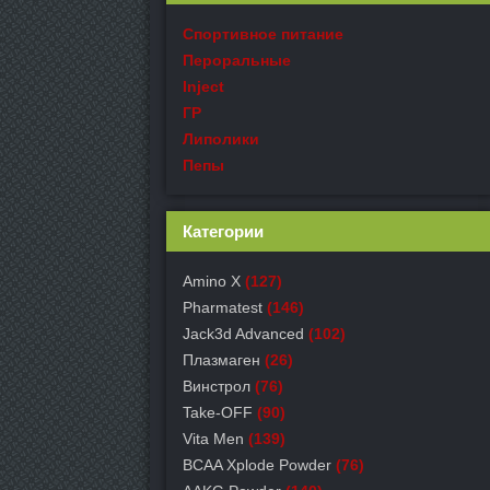
Спортивное питание
Пероральные
Inject
ГР
Липолики
Пепы
Категории
Amino X
(127)
Pharmatest
(146)
Jack3d Advanced
(102)
Плазмаген
(26)
Винстрол
(76)
Take-OFF
(90)
Vita Men
(139)
BCAA Xplode Powder
(76)