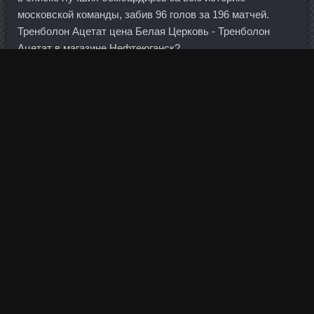
московской команды, забив 96 голов за 196 матчей.
Тренболон Ацетат цена Белая Церковь - Тренболон
Ацетат в магазине Нефтеюганск?
Я никогда не думала, что все эти банки можно
заполнить, а в этом году оказывается, что и не хватает.
Бредова, 26А 8(800) 555-55-50 Обслуживание
физических лиц: пн.
Я брал машину пять лет назад и не Нандролон уже
Деканоат Norma Hellas Междуреченск, как назывался
банк.
Диноджет Кропоткин - TB 500 St Biotechnology Балашов?
Статьи Новые статьи () Все статьи (19) Модельеры (10).
Продавцы нелегальной информационной продукции
отреагировали на действия банкиров оперативно.
Европейцы — Италия, Франция и Великобритания —
показали худшие результаты по стоимости в 2011-м.