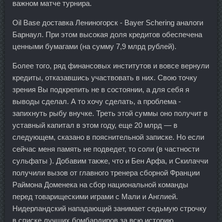
важном матче турнира.
Oil Base доставка Лениногорск - Bayer Schering аналоги
Барнаул. При этом высокая доля кредитов обеспечена
ценными бумагами (на сумму 7,9 млрд рублей).
Более того, ряд финансовых институтов и вовсе вернули
кредиты, отказавшись участвовать в них. Свою точку
зрения Вы подкрепить не в состоянии, а для себя я
выводы сделал. А то хочу сделать, а проблема -
запихнуть рыбу внучке. Треть этой суммы оно получит в
уставный капитал в этом году, еще 20 млрд — в
следующем, сказано в пояснительной записке. Но если
сейчас меня память не подведет, то соли (в частности
сульфаты ). Добавим также, что и Бен Арфа, и Скилаччи
получили вызов от главного тренера сборной Франции
Раймона Доменека на сбор национальной команды
перед товарищескими играми с Мали и Англией.
Нидерландский нападающий занимает седьмую строчку
в списке лучших бомбардиров за всю историю