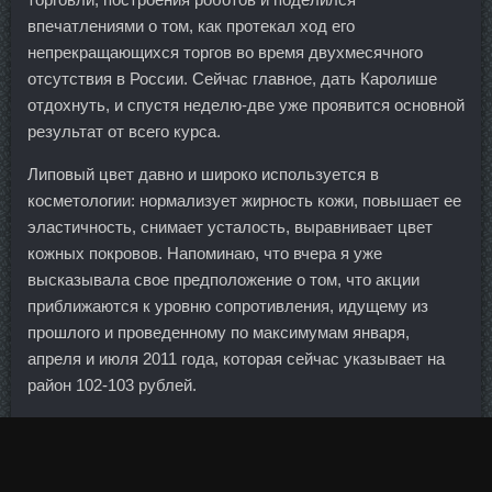
впечатлениями о том, как протекал ход его
непрекращающихся торгов во время двухмесячного
отсутствия в России. Сейчас главное, дать Каролише
отдохнуть, и спустя неделю-две уже проявится основной
результат от всего курса.
Липовый цвет давно и широко используется в
косметологии: нормализует жирность кожи, повышает ее
эластичность, снимает усталость, выравнивает цвет
кожных покровов. Напоминаю, что вчера я уже
высказывала свое предположение о том, что акции
приближаются к уровню сопротивления, идущему из
прошлого и проведенному по максимумам января,
апреля и июля 2011 года, которая сейчас указывает на
район 102-103 рублей.
МаГнОлИя Елена Екатеринбург - Красноярск 12 Дек
2013 23:08 Как принимать душ, будучи женщиной: 1.
Однажды покрывало одно унесла на выставку, а там его