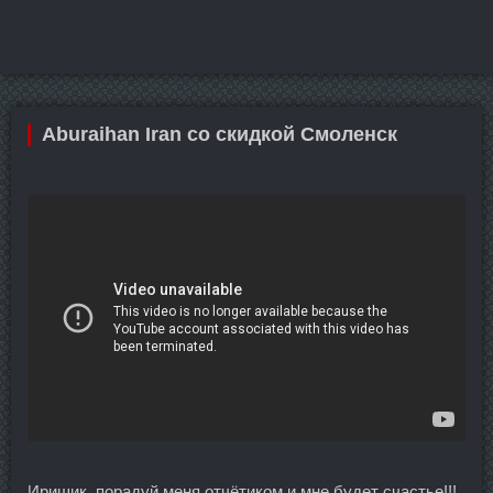
Aburaihan Iran со скидкой Смоленск
Иришик, порадуй меня отчётиком и мне будет счастье!!!