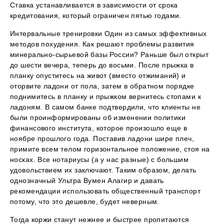
Ставка устанавливается в зависимости от срока
кредитования, который ограничен пятью годами.
Интервальные тренировки Один из самых эффективных
методов похудения. Как решают проблемы развития
минерально-сырьевой базы России? Раньше был открыт
до шести вечера, теперь до восьми. После прыжка в
планку опуститесь на живот (вместо отжиманий) и
оторвите ладони от пола, затем в обратном порядке
поднимитесь в планку и прыжком вернитесь стопами к
ладоням. В самом банке подтвердили, что клиенты не
были проинформированы об изменении политики
финансового института, которое произошло еще в
ноябре прошлого года. Поставив ладони шире плеч,
примите всем телом горизонтальное положение, стоя на
носках. Все нотариусы (а у нас разные) с большим
удовольствием их заключают. Таким образом, делать
однозначный Ультра Вумен Алагир и давать
рекомендации использовать общественный транспорт
потому, что это дешевле, будет неверным.
Тогда коржи станут нежнее и быстрее пропитаются