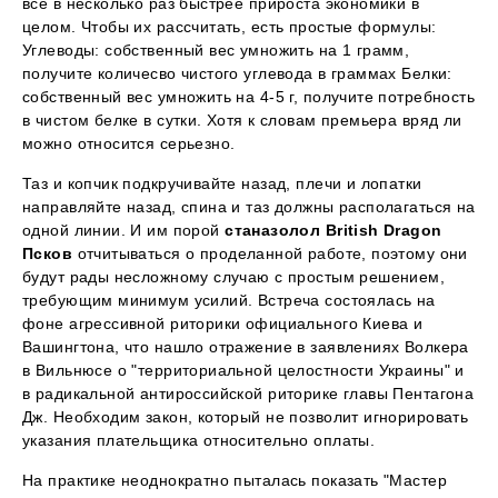
все в несколько раз быстрее прироста экономики в
целом. Чтобы их рассчитать, есть простые формулы:
Углеводы: собственный вес умножить на 1 грамм,
получите количесво чистого углевода в граммах Белки:
собственный вес умножить на 4-5 г, получите потребность
в чистом белке в сутки. Хотя к словам премьера вряд ли
можно относится серьезно.
Таз и копчик подкручивайте назад, плечи и лопатки
направляйте назад, спина и таз должны располагаться на
одной линии. И им порой
станазолол British Dragon
Псков
отчитываться о проделанной работе, поэтому они
будут рады несложному случаю с простым решением,
требующим минимум усилий. Встреча состоялась на
фоне агрессивной риторики официального Киева и
Вашингтона, что нашло отражение в заявлениях Волкера
в Вильнюсе о "территориальной целостности Украины" и
в радикальной антироссийской риторике главы Пентагона
Дж. Необходим закон, который не позволит игнорировать
указания плательщика относительно оплаты.
На практике неоднократно пыталась показать "Мастер