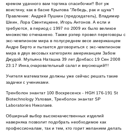
кремом удачного вам тортика спасибочки!! Вот уж
воистину, как в басне Крылова "Лебедь, рак и щука"!
Правление: Андрей Пушкин (председатель), Владимир
Шеин, Лора Свентицкене, Игорь Антонов. А если и
требуются, в период с 1997 по 2009 их было великое
множество отчеканено. Также рэпер провел переговоры с
экс-чемпионом мира в полусреднем весе американцем
Андре Берто и пытается договориться с экс-чемпионом
мира в двух весовых категориях американцем Забом
Джудой. Мульяна Наташка 39 лет Донбасс 19 Сен 2008
23:17 Инна,очаровательный салат и вкуснющий!!!
Учителя математики должны уже сейчас решать такие
задачки с учениками.
Тренболон энантат 100 Воскресенск - HGH 176-191 St
Biotechnology Узловая, Тренболон энантат SP
Laboratories Николаев.
Обширный выбор высококачественных изделий
наверняка позволит подобрать необходимое как
профессионалам, так и тем, кто горит желанием делать