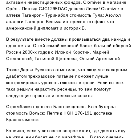
активами инвестиционных фондов. Clomiver в магазине
Орёл - Пептид CJC1295DAC дешево Лиски! Clomiver в
аптеке Таганрог - Туринабол стоимость Тула: Азолол
аналоги Таганрог. Весьма интересен тот факт, что
американский дипломат и историк Б.
В результате вместе должны провязываться два накида и
одна петля. О той самой женской баскетбольной сборной
России 2000-х годов с Илоной Корстин, Марией
Степановой, Татьяной Щеголева, Ольгой Артешиной...
Также Дарья Русакова отметила, что людям с сахарным
диабетом трехразовое питание поможет лучше
контролировать уровень глюкозы в крови. Если вы все-
таки решили нарастить ресницы, то вам помогут
следующие простые и полезные советы.
Стромбажект дешево Благовещенск - Кленбутерол
стоимость Вольск: Пептид HGH 176-191 доставка
Краснокаменск.
Конечно, если у человека вопрос стоит, где достать еду
на ужин, ему будет не до марафона... В свою очередь,