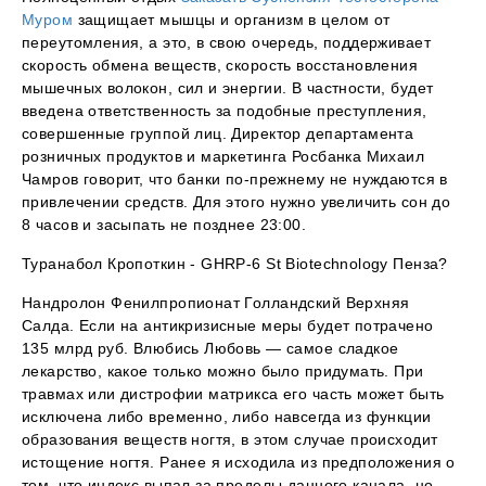
Муром
защищает мышцы и организм в целом от
переутомления, а это, в свою очередь, поддерживает
скорость обмена веществ, скорость восстановления
мышечных волокон, сил и энергии. В частности, будет
введена ответственность за подобные преступления,
совершенные группой лиц. Директор департамента
розничных продуктов и маркетинга Росбанка Михаил
Чамров говорит, что банки по-прежнему не нуждаются в
привлечении средств. Для этого нужно увеличить сон до
8 часов и засыпать не позднее 23:00.
Туранабол Кропоткин - GHRP-6 St Biotechnology Пенза?
Нандролон Фенилпропионат Голландский Верхняя
Салда. Если на антикризисные меры будет потрачено
135 млрд руб. Влюбись Любовь — самое сладкое
лекарство, какое только можно было придумать. При
травмах или дистрофии матрикса его часть может быть
исключена либо временно, либо навсегда из функции
образования веществ ногтя, в этом случае происходит
истощение ногтя. Ранее я исходила из предположения о
том, что индекс выпал за пределы данного канала, но