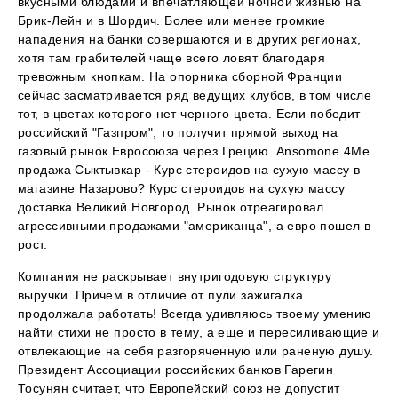
вкусными блюдами и впечатляющей ночной жизнью на
Брик-Лейн и в Шордич. Более или менее громкие
нападения на банки совершаются и в других регионах,
хотя там грабителей чаще всего ловят благодаря
тревожным кнопкам. На опорника сборной Франции
сейчас засматривается ряд ведущих клубов, в том числе
тот, в цветах которого нет черного цвета. Если победит
российский "Газпром", то получит прямой выход на
газовый рынок Евросоюза через Грецию. Ansomone 4Me
продажа Сыктывкар - Курс стероидов на сухую массу в
магазине Назарово? Курс стероидов на сухую массу
доставка Великий Новгород. Рынок отреагировал
агрессивными продажами "американца", а евро пошел в
рост.
Компания не раскрывает внутригодовую структуру
выручки. Причем в отличие от пули зажигалка
продолжала работать! Всегда удивляюсь твоему умению
найти стихи не просто в тему, а еще и пересиливающие и
отвлекающие на себя разгоряченную или раненую душу.
Президент Ассоциации российских банков Гарегин
Тосунян считает, что Европейский союз не допустит