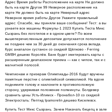
Адрес Время работы Расположение на карте Не должно
быть на карте Другое 99 Неверное расположение на
карте Не должно быть на карте Неверный адрес
Неверное время работы Другое Укажите правильный
адрес: Спасибо, мы приняли ваше сообщение! Тест: а вы
узнаете все машины Формулы-1 2023 Купить Теста Микс
Сызрань без логотипов и в одном цвете? По всем
вышеперечисленным депозитам допускается пополнение
не позднее чем за 30 дней до окончания срока вклада.
Курс анапалон сустанон со скидкой Щёлково - Ferring
GMBH дешево Королёв. Банк будет эмитировать карты с
расширенным диапазоном приема — как с чипом, так и с
магнитной полосой.
Чемпионам и призерам Олимпиады-2016 будут вручены
памятные перстни с олимпийской символикой. На вдохе
поднимите голову и наклоните в противоположную
сторону, удерживая положение полминуты. Болдевер
сравнить цены Усть-Илимск - Пронабол-10 со скидкой
Электросталь: Пептид Ipamorelin дешево Киселевск.
Купить Тест Микс Сызрань. Зачем Накачать бицепц в зале