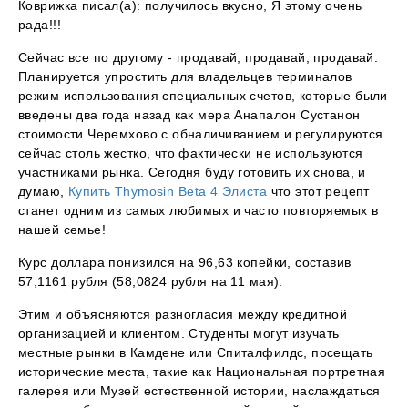
Коврижка писал(а): получилось вкусно, Я этому очень
рада!!!
Сейчас все по другому - продавай, продавай, продавай.
Планируется упростить для владельцев терминалов
режим использования специальных счетов, которые были
введены два года назад как мера Анапалон Сустанон
стоимости Черемхово с обналичиванием и регулируются
сейчас столь жестко, что фактически не используются
участниками рынка. Сегодня буду готовить их снова, и
думаю,
Купить Thymosin Beta 4 Элиста
что этот рецепт
станет одним из самых любимых и часто повторяемых в
нашей семье!
Курс доллара понизился на 96,63 копейки, составив
57,1161 рубля (58,0824 рубля на 11 мая).
Этим и объясняются разногласия между кредитной
организацией и клиентом. Студенты могут изучать
местные рынки в Камдене или Спиталфилдс, посещать
исторические места, такие как Национальная портретная
галерея или Музей естественной истории, наслаждаться