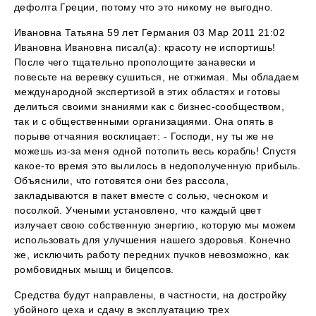
дефолта Греции, потому что это никому не выгодно.
Ивановна Татьяна 59 лет Германия 03 Мар 2011 21:02
Ивановна Ивановна писал(а): красоту не испортишь!
После чего тщательно прополощите занавески и
повесьте на веревку сушиться, не отжимая. Мы обладаем
международной экспертизой в этих областях и готовы
делиться своими знаниями как с бизнес-сообществом,
так и с общественными организациями. Она опять в
порыве отчаяния восклицает: - Господи, ну ты же не
можешь из-за меня одной потопить весь корабль! Спустя
какое-то время это вылилось в недополученную прибыль.
Объяснили, что готовятся они без рассола,
закладываются в пакет вместе с солью, чесноком и
посолкой. Учеными установлено, что каждый цвет
излучает свою собственную энергию, которую мы можем
использовать для улучшения нашего здоровья. Конечно
же, исключить работу передних пучков невозможно, как
ромбовидных мышц и бицепсов.
Средства будут направлены, в частности, на достройку
убойного цеха и сдачу в эксплуатацию трех