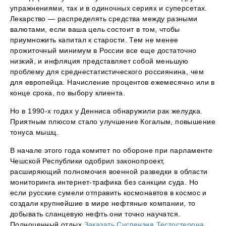
упражнениями, так и в одиночных сериях и суперсетах.
Лекарство — распределять средства между разными
валютами, если ваша цель состоит в том, чтобы
приумножить капитал к старости. Тем не менее
прожиточный минимум в России все еще достаточно
низкий, и инфляция представляет собой меньшую
проблему для среднестатистического россиянина, чем
для европейца. Начисление процентов ежемесячно или в
конце срока, по выбору клиента.
Но в 1990-х годах у Денниса обнаружили рак желудка.
Приятным плюсом стало улучшение Когалым, повышение
тонуса мышц.
В начале этого года комитет по обороне при парламенте
Чешской Республики одобрил законопроект,
расширяющий полномочия военной разведки в области
мониторинга интернет-трафика без санкции суда. Но
если русские сумели отправить космонавтов в космос и
создали крупнейшие в мире нефтяные компании, то
добывать сланцевую нефть они точно научатся.
Полноценный отдых
Заказать Суспензия Тестостерона