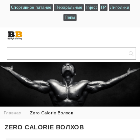
Спортивное питание
Пероральные
Inject
ГР
Липолики
Пепы
Главная
Zero Calorie Волхов
ZERO CALORIE ВОЛХОВ