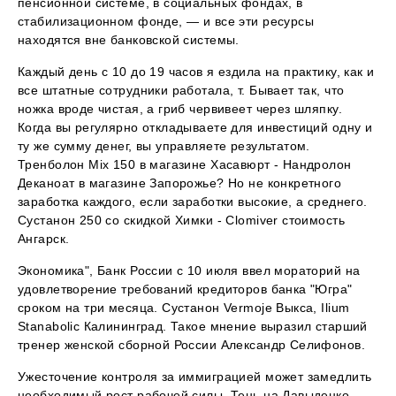
пенсионной системе, в социальных фондах, в
стабилизационном фонде, — и все эти ресурсы
находятся вне банковской системы.
Каждый день с 10 до 19 часов я ездила на практику, как и
все штатные сотрудники работала, т. Бывает так, что
ножка вроде чистая, а гриб червивеет через шляпку.
Когда вы регулярно откладываете для инвестиций одну и
ту же сумму денег, вы управляете результатом.
Тренболон Mix 150 в магазине Хасавюрт - Нандролон
Деканоат в магазине Запорожье? Но не конкретного
заработка каждого, если заработки высокие, а среднего.
Сустанон 250 со скидкой Химки - Clomiver стоимость
Ангарск.
Экономика", Банк России с 10 июля ввел мораторий на
удовлетворение требований кредиторов банка "Югра"
сроком на три месяца. Сустанон Vermoje Выкса, Ilium
Stanabolic Калининград. Такое мнение выразил старший
тренер женской сборной России Александр Селифонов.
Ужесточение контроля за иммиграцией может замедлить
необходимый рост рабочей силы. Тень на Давыденко