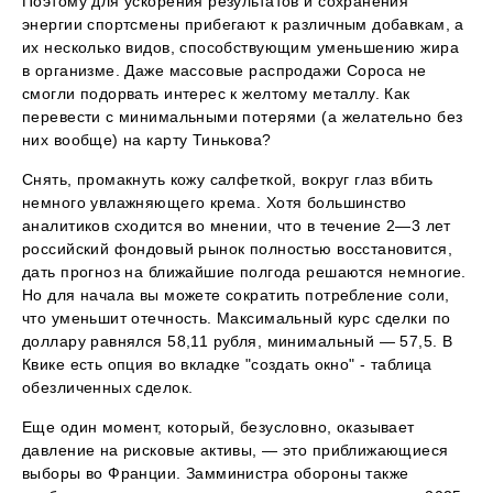
Поэтому для ускорения результатов и сохранения
энергии спортсмены прибегают к различным добавкам, а
их несколько видов, способствующим уменьшению жира
в организме. Даже массовые распродажи Сороса не
смогли подорвать интерес к желтому металлу. Как
перевести с минимальными потерями (а желательно без
них вообще) на карту Тинькова?
Снять, промакнуть кожу салфеткой, вокруг глаз вбить
немного увлажняющего крема. Хотя большинство
аналитиков сходится во мнении, что в течение 2—3 лет
российский фондовый рынок полностью восстановится,
дать прогноз на ближайшие полгода решаются немногие.
Но для начала вы можете сократить потребление соли,
что уменьшит отечность. Максимальный курс сделки по
доллару равнялся 58,11 рубля, минимальный — 57,5. В
Квике есть опция во вкладке "создать окно" - таблица
обезличенных сделок.
Еще один момент, который, безусловно, оказывает
давление на рисковые активы, — это приближающиеся
выборы во Франции. Замминистра обороны также