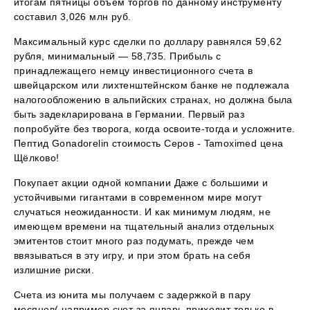
итогам пятницы объем торгов по данному инструменту
составил 3,026 млн руб.
Максимальный курс сделки по доллару равнялся 59,62
рубля, минимальный — 58,735. Прибыль с
принадлежащего немцу инвестиционного счета в
швейцарском или лихтенштейнском банке не подлежала
налогообложению в альпийских странах, но должна была
быть задекларирована в Германии. Первый раз
попробуйте без творога, когда освоите-тогда и усложните.
Пептид Gonadorelin стоимость Серов - Tamoximed цена
Щёлково!
Покупает акции одной компании Даже с большими и
устойчивыми гигантами в современном мире могут
случаться неожиданности. И как минимум людям, не
имеющем времени на тщательный анализ отдельных
эмитентов стоит много раз подумать, прежде чем
ввязываться в эту игру, и при этом брать на себя
излишние риски.
Счета из юнита мы получаем с задержкой в пару
месяцев( например счет за январь приходит только в