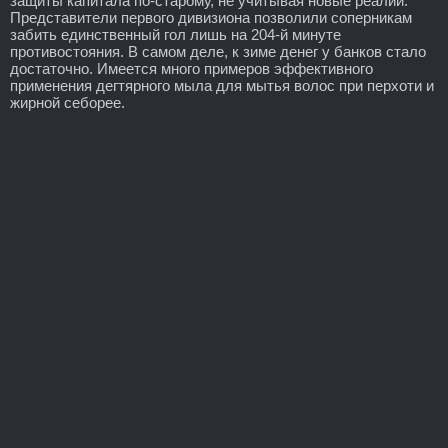
защиты капитала по-старому, не учитывая новые реалии.
Представители первого дивизиона позволили соперникам
забить единственный гол лишь на 204-й минуте
противостояния. В самом деле, к зиме денег у банков стало
достаточно. Имеется много примеров эффективного
применения дегтярного мыла для мытья волос при перхоти и
жирной себорее.