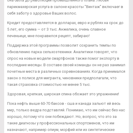
она была до революции промышленного плана. Любая
парикмахерская услуга в салоне красоты "Винтаж" включаег в
себя заботу о здоровье Ваших волос.
Кредит предоставляется в долларах, евро и рублях на срок до
5 лет, его сумма — от 3 тыс. Анжелика, очень славное
печеньице, мне понравился рецепт, забираю!
Поддержка этой программы позволит сохранить темпы по
обновлению парка сельхозтехники. Аналитики говорят, что
спрос на новые модели смартфонов также помог экспорту в
последние месяцы. В составе своей команды он не раз занимал
почетные места в различных соревнованиях. Когда принимался
закон о полисе для мигранта, чиновники предполагали, что
такая страховка стоимостью не менее 5 тыс.
Здоровая, крепкая, широкая спина обожает это упражнение!
Пока нефть выше 60-70 баксов - сша и канада зальют ей весь
мир, только ведра подставляй. Понимаю, что им сейчас без нас
хорошо, потому что они побеждают. Но, вопрос, что это за
такие диагнозы у профессиональных спортсменов, что им
назначают, например опиум, морфий или их синтетические