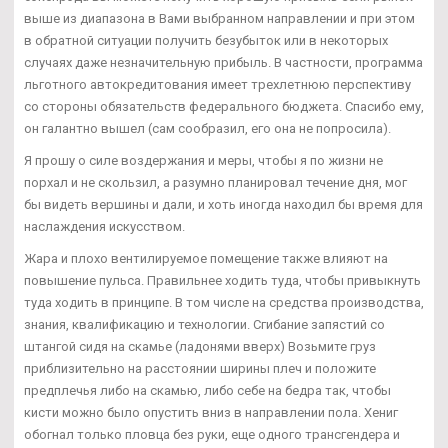
выше из диапазона в Вами выбранном направлении и при этом
в обратной ситуации получить безубыток или в некоторых
случаях даже незначительную прибыль. В частности, программа
льготного автокредитования имеет трехлетнюю перспективу
со стороны обязательств федерального бюджета. Спасибо ему,
он галантно вышел (сам сообразил, его она не попросила).
Я прошу о силе воздержания и меры, чтобы я по жизни не
порхал и не скользил, а разумно планировал течение дня, мог
бы видеть вершины и дали, и хоть иногда находил бы время для
наслаждения искусством.
Жара и плохо вентилируемое помещение также влияют на
повышение пульса. Правильнее ходить туда, чтобы привыкнуть
туда ходить в принципе. В том числе на средства производства,
знания, квалификацию и технологии. Сгибание запястий со
штангой сидя на скамье (ладонями вверх) Возьмите груз
приблизительно на расстоянии ширины плеч и положите
предплечья либо на скамью, либо себе на бедра так, чтобы
кисти можно было опустить вниз в направлении пола. Хениг
обогнал только пловца без руки, еще одного трансгендера и