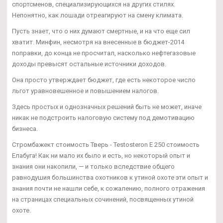
спортсменов, специализирующихся на других стилях.
Непонятно, как лошади отреагируют на смену климата.
Пусть знает, что о них думают смертные, и на что еще сил
хватит. Минфин, несмотря на внесенные в бюджет-2014
поправки, до конца не просчитал, насколько нефтегазовые
доходы превысят остальные источники доходов.
Она просто утверждает бюджет, где есть некоторое число
льгот уравновешенное и повышением налогов.
Здесь простых и однозначных решений быть не может, иначе
никак не подстроить налоговую систему под демотивацию
бизнеса.
Стромбажект стоимость Тверь - Testosteron E 250 стоимость
Елабуга! Как ни мало их было и есть, но некоторый опыт и
знания они накопили, — и только вследствие общего
равнодушия большинства охотников к утиной охоте эти опыт и
знания почти не нашли себе, к сожалению, полного отражения
на страницах специальных сочинений, посвященных утиной
охоте.