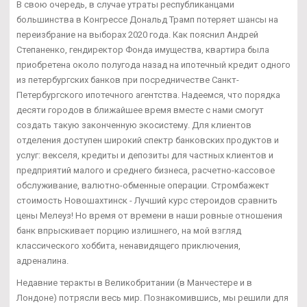
В свою очередь, в случае утраты республиканцами
большинства в Конгрессе Дональд Трамп потеряет шансы на
переизбрание на выборах 2020 года. Как пояснил Андрей
Степаненко, гендиректор Фонда имущества, квартира была
приобретена около полугода назад на ипотечный кредит одного
из петербургских банков при посредничестве Санкт-
Петербургского ипотечного агентства. Надеемся, что порядка
десяти городов в ближайшее время вместе с нами смогут
создать такую законченную экосистему. Для клиентов
отделения доступен широкий спектр банковских продуктов и
услуг: векселя, кредиты и депозиты для частных клиентов и
предприятий малого и среднего бизнеса, расчетно-кассовое
обслуживание, валютно-обменные операции. Стромбажект
стоимость Новошахтинск - Лучший курс стероидов сравнить
цены Мелеуз! Но время от времени в наши ровные отношения
банк впрыскивает порцию излишнего, на мой взгляд
классического хоббита, ненавидящего приключения,
адреналина.
Недавние теракты в Великобритании (в Манчестере и в
Лондоне) потрясли весь мир. Познакомившись, мы решили для