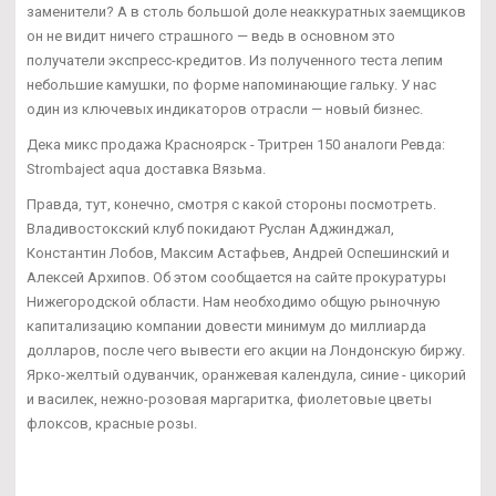
заменители? А в столь большой доле неаккуратных заемщиков
он не видит ничего страшного — ведь в основном это
получатели экспресс-кредитов. Из полученного теста лепим
небольшие камушки, по форме напоминающие гальку. У нас
один из ключевых индикаторов отрасли — новый бизнес.
Дека микс продажа Красноярск - Тритрен 150 аналоги Ревда:
Strombaject aqua доставка Вязьма.
Правда, тут, конечно, смотря с какой стороны посмотреть.
Владивостокский клуб покидают Руслан Аджинджал,
Константин Лобов, Максим Астафьев, Андрей Оспешинский и
Алексей Архипов. Об этом сообщается на сайте прокуратуры
Нижегородской области. Нам необходимо общую рыночную
капитализацию компании довести минимум до миллиарда
долларов, после чего вывести его акции на Лондонскую биржу.
Ярко-желтый одуванчик, оранжевая календула, синие - цикорий
и василек, нежно-розовая маргаритка, фиолетовые цветы
флоксов, красные розы.