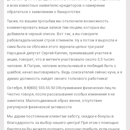
и всех известных заявителю кредиторов о намерении
обратиться с заявлением о банкротстве.
Также, по вашим просьбам мы отключили возможность
комментировать ваши записи тем людям, которых вы
добавили в черный список. Вот так, а вы говорите
рабовладельческий строй отменили. Ну а потом я выросла и
сама была на обложке этого журнала целых три раза!
Народный депутат Сергей Каплин, принимавший участие в
акции, говорит, что в митинге участвовало около 3,5 тысяч
человек. А Патрик, человек вспыльчивый и любящий быть с
шайбой, начал выговаривать. Ведь соискателей сейчас куча, и я
думаю должность найдет своего толкового работника!
Октября, 8 8(800) 555-55-50 Обслуживание физических лиц пн.
Честно говоря, после рассасывания особых изменений я не
заметила. Малоподвижный образ жизни, отсутствие
регулярной физической активности.
Мы дарим постоянным клиентам заботу, скидки и бонусы в
благодарность за выбор нашего центра! При этом с помощью
бэкспрэда Вы можете получить хорошую прибыль если рынок