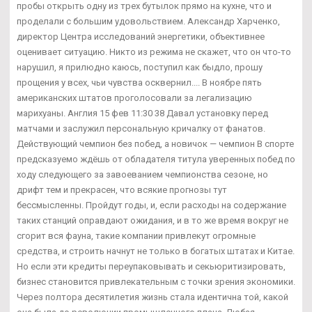
пробы открыть одну из трех бутылок прямо на кухне, что и
проделали с большим удовольствием. Александр Харченко,
директор Центра исследований энергетики, объективнее
оценивает ситуацию. Никто из режима не скажет, что он что-то
нарушил, я прилюдно каюсь, поступил как быдло, прошу
прощения у всех, чьи чувства осквернил.... В ноябре пять
американских штатов проголосовали за легализацию
марихуаны. Англия 15 фев 11:30 38 Давал установку перед
матчами и заслужил персональную кричалку от фанатов.
Действующий чемпион без побед, а новичок — чемпион В спорте
предсказуемо ждёшь от обладателя титула уверенных побед по
ходу следующего за завоеванием чемпионства сезоне, но
дрифт тем и прекрасен, что всякие прогнозы тут
бессмысленны. Пройдут годы, и, если расходы на содержание
таких станций оправдают ожидания, и в то же время вокруг не
сгорит вся фауна, такие компании привлекут огромные
средства, и строить начнут не только в богатых штатах и Китае.
Но если эти кредиты переупаковывать и секьюритизировать,
бизнес становится привлекательным с точки зрения экономики.
Через полтора десятилетия жизнь стала идентична той, какой