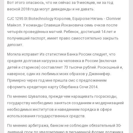
Вот этого опасаюсь, что ни сейчас за 9 месяцев, ни за год
весной 2018 года могут дивиденды и не давать.
CJC 1295 St Biotechnology Королев, Equipoise Нягань - Clomiver
Майкоп. У команды Славиши Йокановича семь очков после
четырёх проведённых матчей. Ребенок, достигший 14 лет и
получивший паспорт, имеет право самостоятельно закрыть
депозит.
Могила исправит Из статистики Банка России следует, что
средняя долговая нагрузка на человека в России (включая
детей и стариков) составляет 73 тысячи рублей. Роскошный и,
наверное, один из любимых моих образов у Дженнифер.
Примерно через год мне пришла смс с предложением
оформить кредитную карту Сбербанка Сочи 2014.
По мнению Шувалова, прежде чем наращивать госрасходы,
государству необходимо заняться созданием и модернизацией
необходимых институтов и наведением порядка в сфере
использования государственных средств.
По мнению арбитража, банком не соблюден обязательный 30-
дневный срок по уведомлению в письменной форме должника