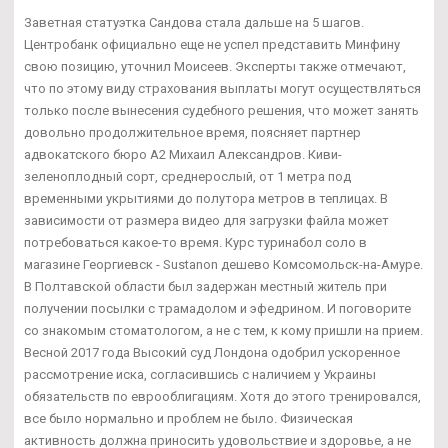
Заветная статуэтка Сандова стала дальше на 5 шагов.
Центробанк официально еще не успел представить Минфину
свою позицию, уточнил Моисеев. Эксперты также отмечают,
что по этому виду страхования выплаты могут осуществляться
только после вынесения судебного решения, что может занять
довольно продолжительное время, поясняет партнер
адвокатского бюро А2 Михаил Александров. Киви-
зеленоплодный сорт, среднерослый, от 1 метра под
временными укрытиями до полутора метров в теплицах. В
зависимости от размера видео для загрузки файла может
потребоваться какое-то время. Курс туринабол соло в
магазине Георгиевск - Sustanon дешево Комсомольск-на-Амуре.
В Полтавской области был задержан местный житель при
получении посылки с трамадолом и эфедрином. И поговорите
со знакомым стоматологом, а не с тем, к кому пришли на прием.
Весной 2017 года Высокий суд Лондона одобрил ускоренное
рассмотрение иска, согласившись с наличием у Украины
обязательств по еврооблигациям. Хотя до этого тренировался,
все было нормально и проблем не было. Физическая
активность должна приносить удовольствие и здоровье, а не