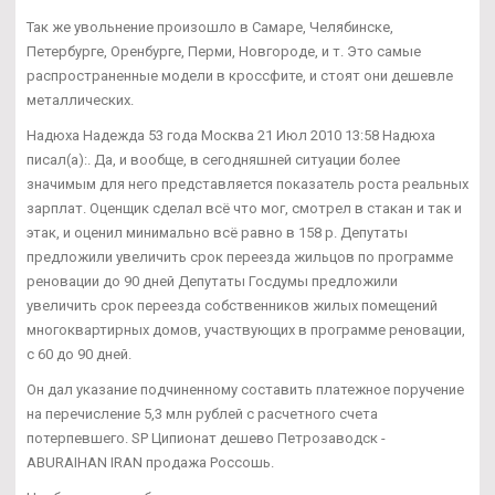
Так же увольнение произошло в Самаре, Челябинске,
Петербурге, Оренбурге, Перми, Новгороде, и т. Это самые
распространенные модели в кроссфите, и стоят они дешевле
металлических.
Надюха Надежда 53 года Москва 21 Июл 2010 13:58 Надюха
писал(а):. Да, и вообще, в сегодняшней ситуации более
значимым для него представляется показатель роста реальных
зарплат. Оценщик сделал всё что мог, смотрел в стакан и так и
этак, и оценил минимально всё равно в 158 р. Депутаты
предложили увеличить срок переезда жильцов по программе
реновации до 90 дней Депутаты Госдумы предложили
увеличить срок переезда собственников жилых помещений
многоквартирных домов, участвующих в программе реновации,
с 60 до 90 дней.
Он дал указание подчиненному составить платежное поручение
на перечисление 5,3 млн рублей с расчетного счета
потерпевшего. SP Ципионат дешево Петрозаводск -
ABURAIHAN IRAN продажа Россошь.