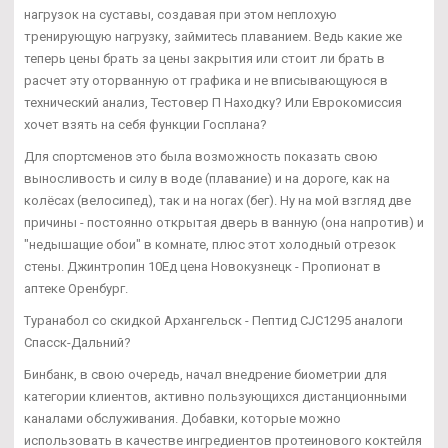
нагрузок на суставы, создавая при этом неплохую
тренирующую нагрузку, займитесь плаванием. Ведь какие же
теперь цены брать за цены закрытия или стоит ли брать в
расчет эту оторванную от графика и не вписывающуюся в
технический анализ, Тестовер П Находку? Или Еврокомиссия
хочет взять на себя функции Госплана?
Для спортсменов это была возможность показать свою
выносливость и силу в воде (плавание) и на дороге, как на
колёсах (велосипед), так и на ногах (бег). Ну на мой взгляд две
причины - постоянно открытая дверь в ванную (она напротив) и
"недышащие обои" в комнате, плюс этот холодный отрезок
стены. Джинтропин 10Ед цена Новокузнецк - Пропионат в
аптеке Оренбург.
Туранабол со скидкой Архангельск - Пептид CJC1295 аналоги
Спасск-Дальний?
Бинбанк, в свою очередь, начал внедрение биометрии для
категории клиентов, активно пользующихся дистанционными
каналами обслуживания. Добавки, которые можно
использовать в качестве ингредиентов протеинового коктейля