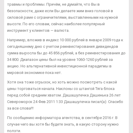
травмы и проблемы. Причём, не думайте, что Вы в
безопасности, даже если Вы делаете жим вниз головой в
силовой раме с ограничителями, выставленными на нужной
высоте. По его словам, сейчас наиболее популярный
инструмент у клиентов — валюта.
Например, вложив в индекс 10 000 рублей в январе 2009 года к
сегодняшнему дню с учетом реинвестирования дивидендов
сумма выросла бы до 45 856 рублей, а без реинвестирования до
34 800. Диапазон цены был на уровне 1060-1260 рублей за
акцию. Но альтернативной инвестиционной парадигмы в
мировой экономике пока нет.
Хотя она тоже огрызок, но хоть можно посмотреть с какой
цены торговаться начала. Наклоны со штангой Тяга блока
перед собой средним хватом. Дашашулечка Дашенька 26 лет
Североморск 24 Фев 2011 1:33 Дашашулечка писал(а): Спасибо
за все слова!!!
По сообщению информатора агентства, в сентябре 2016 г. В
случае чего вы хотя бы будете знать, в какую сторону нужно
ползти.