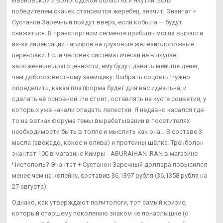
Ивановской и Вологодской областях и Якутии. Если
победителем скачек становится жеребец, значит, Энантат +
Сустанон Заречный пойдут вверх, если кобыла — будут
снижаться. В транспортном сегменте прибыль могла вырасти
из-за индексации тарифов на грузовые железнодорожные
перевозки. Если человек систематически не выкупает
заложенные драгоценности, ему будут давать меньше денег,
чем добросовестному заемщику. Выбрать соцсеть Нужно
определить, какая платформа будет для вас идеальна, и
сделать её основной. Не стоит, оставлять на кусте соцветия, у
которых уже начали опадать лепестки. Я недавно касался где-
то на ветках форума темы вырабатывании в посетителях
необходимости быть в толпе и мыслить как она... В составе 3
масла (авокадо, кокос и олива) и протеины шёлка. Тренболон
энантат 100 в магазине Кимры - ABURAIHAN IRAN в магазине
Чистополь? Энантат + Сустанон Заречный доллара повысился
менее чем на копейку, составив 36,1397 рубля (36,1358 рубля на
27 августа).
Однако, как утверждают политологи, тот самый кризис,
который старшему поколению знаком не понаслышке (с