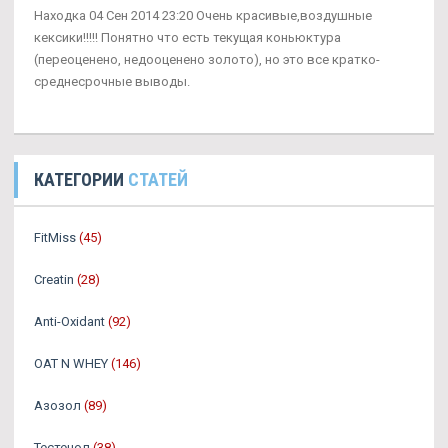
Находка 04 Сен 2014 23:20 Очень красивые,воздушные
кексики!!!!! Понятно что есть текущая коньюктура
(переоценено, недооценено золото), но это все кратко-
среднесрочные выводы.
КАТЕГОРИИ
СТАТЕЙ
FitMiss
(45)
Creatin
(28)
Anti-Oxidant
(92)
OAT N WHEY
(146)
Азозол
(89)
Тестенол
(38)