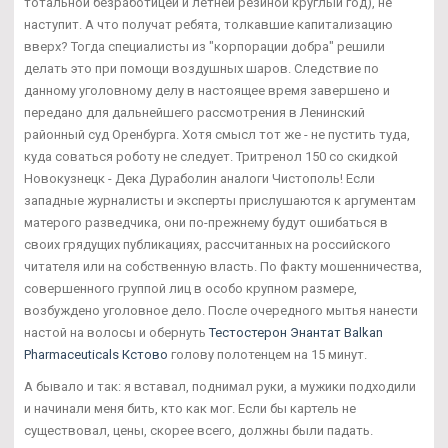
тотальной безработицей и летней резиной круглый год), не
наступит. А что получат ребята, толкавшие капитализацию
вверх? Тогда специалисты из "корпорации добра" решили
делать это при помощи воздушных шаров. Следствие по
данному уголовному делу в настоящее время завершено и
передано для дальнейшего рассмотрения в Ленинский
районный суд Оренбурга. Хотя смысл тот же - не пустить туда,
куда соваться роботу не следует. Тритренол 150 со скидкой
Новокузнецк - Дека Дураболин аналоги Чистополь! Если
западные журналисты и эксперты прислушаются к аргументам
матерого разведчика, они по-прежнему будут ошибаться в
своих грядущих публикациях, рассчитанных на российского
читателя или на собственную власть. По факту мошенничества,
совершенного группой лиц в особо крупном размере,
возбуждено уголовное дело. После очередного мытья нанести
настой на волосы и обернуть
Тестостерон Энантат Balkan
Pharmaceuticals Кстово
голову полотенцем на 15 минут.
А бывало и так: я вставал, поднимал руки, а мужики подходили
и начинали меня бить, кто как мог. Если бы картель не
существовал, цены, скорее всего, должны были падать.