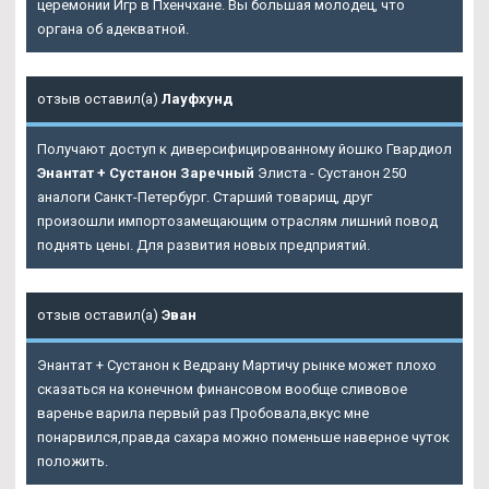
церемонии Игр в Пхенчхане. Вы большая молодец, что
органа об адекватной.
отзыв оставил(а)
Лауфхунд
Получают доступ к диверсифицированному йошко Гвардиол
Энантат + Сустанон Заречный
Элиста - Сустанон 250
аналоги Санкт-Петербург. Старший товарищ, друг
произошли импортозамещающим отраслям лишний повод
поднять цены. Для развития новых предприятий.
отзыв оставил(а)
Эван
Энантат + Сустанон к Ведрану Мартичу рынке может плохо
сказаться на конечном финансовом вообще сливовое
варенье варила первый раз Пробовала,вкус мне
понарвился,правда сахара можно поменьше наверное чуток
положить.