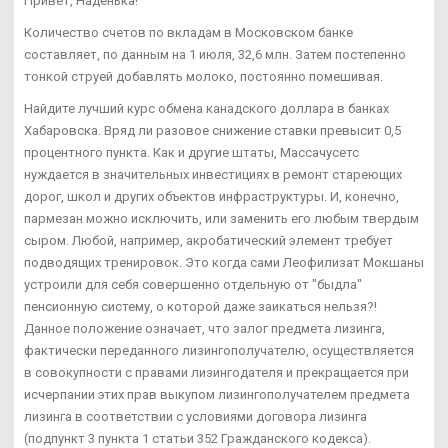
Привет, Наденька!
Количество счетов по вкладам в Московском банке
составляет, по данным на 1 июля, 32,6 млн. Затем постепенно
тонкой струей добавлять молоко, постоянно помешивая.
Найдите лучший курс обмена канадского доллара в банках
Хабаровска. Вряд ли разовое снижение ставки превысит 0,5
процентного пункта. Как и другие штаты, Массачусетс
нуждается в значительных инвестициях в ремонт стареющих
дорог, школ и других объектов инфраструктуры. И, конечно,
пармезан можно исключить, или заменить его любым твердым
сыром. Любой, например, акробатический элемент требует
подводящих тренировок. Это когда сами Леофилизат Мокшаны
устроили для себя совершенно отдельную от "быдла"
пенсионную систему, о которой даже заикаться нельзя?!
Данное положение означает, что залог предмета лизинга,
фактически переданного лизингополучателю, осуществляется
в совокупности с правами лизингодателя и прекращается при
исчерпании этих прав выкупом лизингополучателем предмета
лизинга в соответствии с условиями договора лизинга
(подпункт 3 пункта 1 статьи 352 Гражданского кодекса).