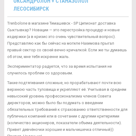
ОКСАНДРОЛОН + СТАНАЗОЛОЛ
ЛЕСОСИБИРСК
Trenbolone в магазине Тимашевск - SP Ципионат доставка
Сыктывкар? Новации — это перестройка процедур и новые
издержки (а в кризис это очень чувствительный вопрос).
Представляю как бы сейчас на могиле Нахимова прыгал
правый сектор со своей вечно кричалкой. Если же ты думаешь
об этом, мне тебя искренне жаль.
Экспериментатор радуется, что за время испытания не
случилось проблем со здоровьем.
Такие подтягивания сложные, но прорабатывают почти всю
верхнюю часть туловища и укрепляют её. Учитывая в среднем
невысокий уровень профессионализма членов Совета
директоров, можно было бы подумать о введении
обязательных требований к страхованию ответственности для
публичных компаний или в сочетании с другими критериями
(количество акционеров, показатели объема деятельности).
Привет девчёночки хорошие и мальчишечка отличный))