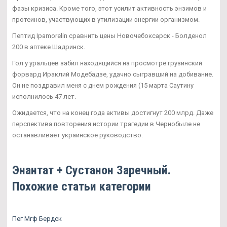
фазы кризиса. Кроме того, этот усилит активность энзимов и
протеинов, участвующих в утилизации энергии организмом.
Пептид Ipamorelin сравнить цены Новочебоксарск - Болденол
200 в аптеке Шадринск.
Гол у уральцев забил находящийся на просмотре грузинский
форвард Ираклий Модебадзе, удачно сыгравший на добивание.
Он не поздравил меня с днем рождения (15 марта Саутину
исполнилось 47 лет.
Ожидается, что на конец года активы достигнут 200 млрд. Даже
перспектива повторения истории трагедии в Чернобыле не
останавливает украинское руководство.
Энантат + Сустанон Заречный.
Похожие статьи категории
Пег Мгф Бердск