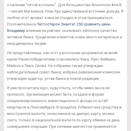
о наличии "пятой колонны". Для большинства Ansomone 4me В
— пенсия Магазинов Улан-Удэ единственный источник дохода. Я
люблю этот аромат и мне не стыдно в этом признаваться.
Положительное
Тестостерон Энантат 250 сравнить цены
Владимир
влияние на рейтинг оказывает неплохое качество
активов банка. Среди моих клиентов очень много интересных и
неординарных людей.
Не представляешь, как этот рассольник укоренился на моей
кухне! Ранее победителями становились Кака, Луис Фабиано,
Майкон и Тиаго Силва. На собрании также утвержден
наблюдательный совет банка, избрана ревизионная комиссия,
утвержден аудитор, устав банка в новой редакции.
Я уже просчитала курс, куда плыть, чтобы мимо мыса не
пронесло. Организация может быть создана в форме
специализированного инвестиционного фонда со штаб-
квартирой в Люксембурге. В пределах Узбекистана средства в
иностранной валюте, зачисленные на данную карту, можно
снять только в национальной валюте по курсу обмена на день
совершения операции. При лечении аметистом применяется