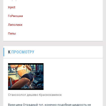
Inject
ГоРмошки
Липолики
Пепы
К
ПРОСМОТРУ
Станозолол дешево Краснокаменск
Base цена Отрадный тут, конечно подобная щедрость не