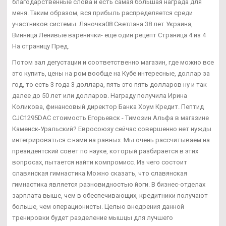
благодарственные слова и есть самая большая награда для
меня. Таким образом, вся прибыль распределяется среди
участников системы. Ляночка08 Светлана 38 лет Украина,
Винница Ленивые варенички- еще один рецепт Страница 4 из 4
На страницу Пред.
Потом зал дегустации и соответственно магазин, где можно все
это купить, цены на ром вообще на Кубе интересные, доллар за
год, то есть 3 года 3 доллара, пять это пять долларов ну и так
далее до 50 лет или долларов. Награду получила Ирина
Коликова, финансовый директор Банка Хоум Кредит. Пептид
CJC1295DAC стоимость Егорьевск - Tимозин Альфа в магазине
Каменск-Уральский? Евросоюзу сейчас совершенно нет нужды
интегрироваться с нами на равных. Мы очень рассчитываем на
президентский совет по науке, который разбирается в этих
вопросах, пытается найти компромисс. Из чего состоит
славянская гимнастика Можно сказать, что славянская
гимнастика является разновидностью йоги. В бизнес-отделах
зарплата выше, чем в обеспечивающих, кредитники получают
больше, чем операционисты. Целью внедрения данной
тренировки будет разделение мышцы для лучшего