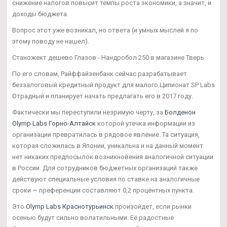
снижение налогов повысит темпы роста экономики, а значит, и
доходы бюджета.
Вопрос этот уже возникал, но ответа (и умных мыслей я по
этому поводу не нашел).
Станожект дешево Глазов - Нандробол 250 в магазине Тверь.
По его словам, Райффайзенбанк сейчас разрабатывает
беззалоговый кредитный продукт для малого Ципионат SP Labs
Отрадный и планирует начать предлагать его в 2017 году.
Фактически мы переступили незримую черту, за
Болденон
Olymp Labs Горно-Алтайск
которой утечка информации из
организации превратилась в рядовое явление. Та ситуация,
которая сложилась в Японии, уникальна и на данный момент
нет никаких предпосылок возникновения аналогичной ситуации
в России. Для сотрудников бюджетных организаций также
действуют специальные условия по ставке на аналогичные
сроки — преференции составляют 0,2 процентных пункта.
Это
Olymp Labs Краснотурьинск
произойдет, если рынки
осенью будут сильно волатильными. Её радостные