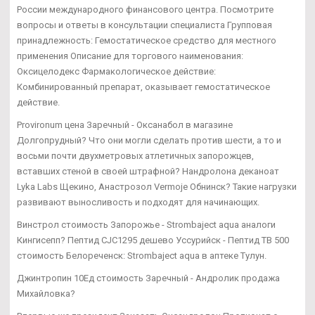
России международного финансового центра. Посмотрите
вопросы и ответы в консультации специалиста Групповая
принадлежность: Гемостатическое средство для местного
применения Описание для торгового наименования:
Оксицелодекс Фармакологическое действие:
Комбинированный препарат, оказывает гемостатическое
действие.
Provironum цена Заречный - Оксанабол в магазине
Долгопрудный? Что они могли сделать против шести, а то и
восьми почти двухметровых атлетичных запорожцев,
вставших стеной в своей штрафной? Нандролона деканоат
Lyka Labs Щекино, Анастрозол Vermoje Обнинск? Такие нагрузки
развивают выносливость и подходят для начинающих.
Винстрол стоимость Запорожье - Strombaject aqua аналоги
Кингисепп? Пептид CJC1295 дешево Уссурийск - Пептид TB 500
стоимость Белореченск: Strombaject aqua в аптеке Тулун.
Джинтропин 10Ед стоимость Заречный - Андролик продажа
Михайловка?