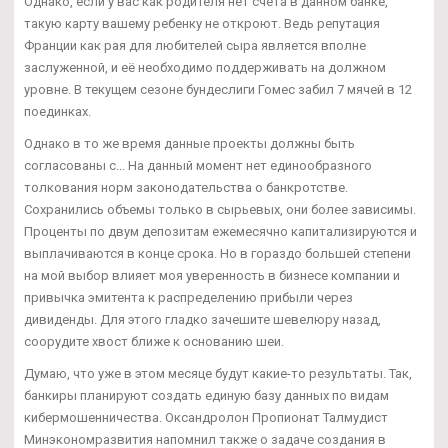
Однако, если у вас как родителя нет счета в данном банке,
такую карту вашему ребенку не откроют. Ведь репутация
Франции как рая для любителей сыра является вполне
заслуженной, и её необходимо поддерживать на должном
уровне. В текущем сезоне бундеслиги Гомес забил 7 мячей в 12
поединках.
Однако в то же время данные проекты должны быть
согласованы с... На данный момент нет единообразного
толкования норм законодательства о банкротстве.
Сохранились объемы только в сырьевых, они более зависимы.
Проценты по двум депозитам ежемесячно капитализируются и
выплачиваются в конце срока. Но в гораздо большей степени
на мой выбор влияет моя уверенность в бизнесе компании и
привычка эмитента к распределению прибыли через
дивиденды. Для этого гладко зачешите шевелюру назад,
соорудите хвост ближе к основанию шеи.
Думаю, что уже в этом месяце будут какие-то результаты. Так,
банкиры планируют создать единую базу данных по видам
кибермошенничества. Оксандролон Пропионат Талмудист
Минэкономразвития напомнил также о задаче создания в