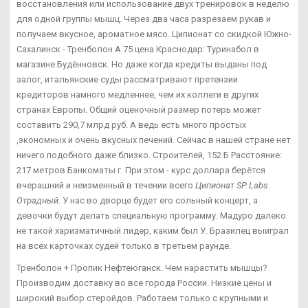
восстановления или использование двух тренировок в неделю
для одной группы мышц. Через два часа разрезаем рукав и
получаем вкусное, ароматное мясо. Ципионат со скидкой Южно-
Сахалинск - Тренболон A 75 цена Краснодар: Туринабол в
магазине Будённовск. Но даже когда кредиты выданы под
залог, итальянские суды рассматривают претензии
кредиторов намного медленнее, чем их коллеги в других
странах Европы. Общий оценочный размер потерь может
составить 290,7 млрд руб. А ведь есть много простых
,экономных и очень вкусных печений. Сейчас в нашей стране нет
ничего подобного даже близко. Строителей, 152 Б Расстояние:
217 метров Банкоматы г. При этом - курс доллара берётся
вчерашний и неизменный в течении всего
Ципионат SP Labs
Отрадный
. У нас во дворце будет его сольный концерт, а
девочки будут делать специальную программу. Мадуро далеко
не такой харизматичный лидер, каким был У. Бразилец выиграл
на всех карточках судей только в третьем раунде.
Тренболон + Пропик Нефтеюганск. Чем нарастить мышцы?
Производим доставку во все города России. Низкие цены и
широкий выбор стеройдов. Работаем только с крупными и