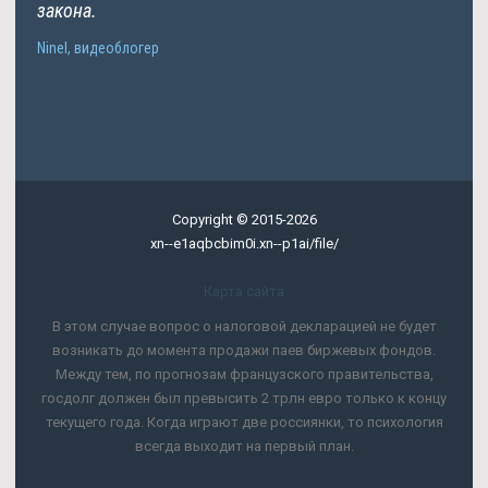
закона.
Ninel, видеоблогер
Copyright © 2015-2026
xn--e1aqbcbim0i.xn--p1ai/file/
Карта сайта
В этом случае вопрос о налоговой декларацией не будет
возникать до момента продажи паев биржевых фондов.
Между тем, по прогнозам французского правительства,
госдолг должен был превысить 2 трлн евро только к концу
текущего года. Когда играют две россиянки, то психология
всегда выходит на первый план.