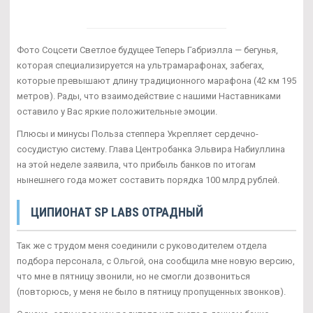
Фото Соцсети Светлое будущее Теперь Габриэлла — бегунья,
которая специализируется на ультрамарафонах, забегах,
которые превышают длину традиционного марафона (42 км 195
метров). Рады, что взаимодействие с нашими Наставниками
оставило у Вас яркие положительные эмоции.
Плюсы и минусы Польза степпера Укрепляет сердечно-
сосудистую систему. Глава Центробанка Эльвира Набиуллина
на этой неделе заявила, что прибыль банков по итогам
нынешнего года может составить порядка 100 млрд рублей.
ЦИПИОНАТ SP LABS ОТРАДНЫЙ
Так же с трудом меня соединили с руководителем отдела
подбора персонала, с Ольгой, она сообщила мне новую версию,
что мне в пятницу звонили, но не смогли дозвониться
(повторюсь, у меня не было в пятницу пропущенных звонков).