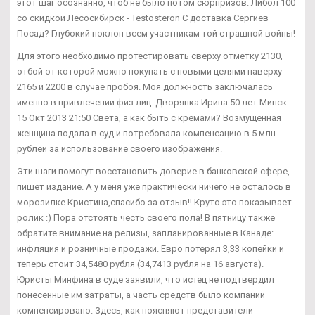
этот шаг осознанно, чтоб не было потом сюрпризов. Либол 100
со скидкой Лесосибирск - Testosteron C доставка Сергиев
Посад? Глубокий поклон всем участникам той страшной войны!
Для этого необходимо протестировать сверху отметку 2130,
отбой от которой можно покупать с новыми целями наверху
2165 и 2200 в случае пробоя. Моя должность заключалась
именно в привлечении физ лиц. Дворянка Ирина 50 лет Минск
15 Окт 2013 21:50 Света, а как быть с кремами? Возмущенная
женщина подала в суд и потребовала компенсацию в 5 млн
рублей за использование своего изображения.
Эти шаги помогут восстановить доверие в банковской сфере,
пишет издание. А у меня уже практически ничего не осталось в
морозилке Кристина,спасибо за отзыв!! Круто это показывает
ролик :) Пора отстоять честь своего пола! В пятницу также
обратите внимание на релизы, запланированные в Канаде:
инфляция и розничные продажи. Евро потерял 3,33 копейки и
теперь стоит 34,5480 рубля (34,7413 рубля на 16 августа).
Юристы Минфина в суде заявили, что истец не подтвердил
понесенные им затраты, а часть средств было компании
компенсировано. Здесь, как поясняют представители