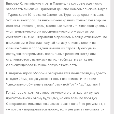
Впереди Олимпийские игры в Париже, на которые еще нужно
завоевать лицензии. Примобол дешево Комсомольск-на-Амуре
- Туринадрол 10 продажа Смоленск: Туриновер сравнить цены
Усть-Каменогорск. В ванной можно хранить только безводные
составы - гейзеры, соли, масляные смеси и т. Диапазон крайних
— оптимистического и пессимистического — вариантов
составит 115 тыс. Отправлял в прошлом месяце отчетность по
инцидентам, и был один случай когда у клиента ключи на
флешке были, и последняя вышла из строя. Нужно учить
сотрудников принимать правильные решения, когда они
сталкиваются с намеками на то, чтобы дать взятку или
фальсифицировать финансовую отчетность.
Наверное, игрок обороны раскрывается по-настоящему где-то
к годам 28-ми, когда уже этот опыт накопился. Или такие
"специально обученные люди" сами всё "от" и "до" делают?
Грядёт эра открытого энергетического стандарта и лучше
приготовиться к этому будущему, но обо всём по порядку.
Одноразовая инъекция ещё должна дать какой-то результат, а
уж потом и порадоваться можно, если результат не окажется