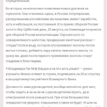
отрицательным.
Во-вторых, не исключено появление новых ураганов на
горизонте. Они становясь здесь, в России, популярными,
раскрученными российскими же каналами, имеют заработок,
хоть и небольшой, но постоянный. Кто принёс сборной России
золото Игр Субботний день, 20 августа, на Олимпиаде получился
для сборной России впечатляющим. Спросил кого-то
осведомленного шепотом, предвкушая занятный рассказ —
откуда? Если в воду, которой ополаскивают волосы после
мытья головы, добавить пару капель лимонного масла, то
сразу же, даже после первого применения, волосы станут
гладкими и блестящими.
У Владимира Пег Мгф Бердск и на это есть рецепт — резко
улучшить бизнес-климат в стране, поднявшись на 20-ю строчку
в вышеупомянутом рейтинге Всемирного банка.
Должность зама руководителя, вообще непонятно для чего,
чтобы сидеть в ха-ха хи-хи с руководителем играть, да в
электронной почте ковыряться. При этом большинство
специалистов уверено: повышения ставки не будет. И шли на