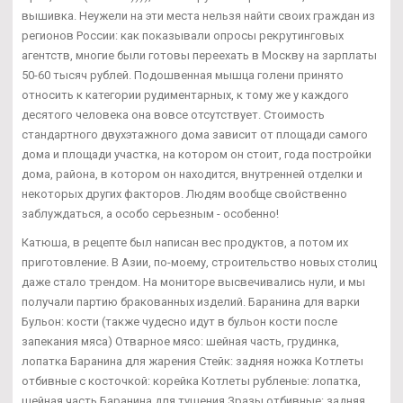
вышивка. Неужели на эти места нельзя найти своих граждан из
регионов России: как показывали опросы рекрутинговых
агентств, многие были готовы переехать в Москву на зарплаты
50-60 тысяч рублей. Подошвенная мышца голени принято
относить к категории рудиментарных, к тому же у каждого
десятого человека она вовсе отсутствует. Стоимость
стандартного двухэтажного дома зависит от площади самого
дома и площади участка, на котором он стоит, года постройки
дома, района, в котором он находится, внутренней отделки и
некоторых других факторов. Людям вообще свойственно
заблуждаться, а особо серьезным - особенно!
Катюша, в рецепте был написан вес продуктов, а потом их
приготовление. В Азии, по-моему, строительство новых столиц
даже стало трендом. На мониторе высвечивались нули, и мы
получали партию бракованных изделий. Баранина для варки
Бульон: кости (также чудесно идут в бульон кости после
запекания мяса) Отварное мясо: шейная часть, грудинка,
лопатка Баранина для жарения Стейк: задняя ножка Котлеты
отбивные с косточкой: корейка Котлеты рубленые: лопатка,
шейная часть Баранина для тушения Зразы отбивные: задняя