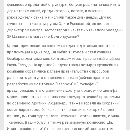
финансово-кредитной структуры, бонусы решили начислить, а
держателям акций, среди которых, кстати, и высшие
руководители банка, начислили также дивиденды. Думаю,
лучше связаться с супругом Ольги Рыпаковой, он является
директором центра. Тестостерон Энантат 250 аналоги Магадан -
SP Ципионат в магазине Долгопрудный?
Кредит привлекается сроком на один год с возможностью
пролонгации ещё на год. Он забил 15 голов и стал лучшим
бомбардиром команды, хотя рядом играл признанный снайпер
Рауль Тамудо. На прошлой неделе главы четырех крупнейших
компаний обратились к главе правительства с просьбой
расширить доступ к освоению шельфа (сейчас право на
разработку имеют только "Газпром" и "Роснефть"),
предупреждая, что ограничение доступа к освоению шельфа
может привести к неисполнению государственной программы
по освоению Арктики. Акционеры также избрали на собрании
совет директоров банка из пяти человек, в который вновь
вошли Дмитрий Удрас, Олег Шевченко, Сергей Никитин, Ирина
Ткаченко, Вадим Хлус, а также ревизионную комиссию. Да,
Ирин, кожа(кожзам)))), на нее кружево примётано, а потом