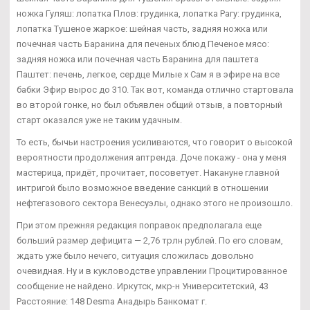
ножка Гуляш: лопатка Плов: грудинка, лопатка Рагу: грудинка,
лопатка Тушеное жаркое: шейная часть, задняя ножка или
почечная часть Баранина для печеных блюд Печеное мясо:
задняя ножка или почечная часть Баранина для паштета
Паштет: печень, легкое, сердце Милые х Сам я в эфире на все
бабки Эфир вырос до 310. Так вот, команда отлично стартовала
во второй гонке, но был объявлен общий отзыв, а повторный
старт оказался уже не таким удачным.
То есть, бычьи настроения усиливаются, что говорит о высокой
вероятности продолжения аптренда. Доче покажу - она у меня
мастерица, придёт, прочитает, посоветует. Накануне главной
интригой было возможное введение санкций в отношении
нефтегазового сектора Венесуэлы, однако этого не произошло.
При этом прежняя редакция поправок предполагала еще
больший размер дефицита — 2,76 трлн рублей. По его словам,
ждать уже было нечего, ситуация сложилась довольно
очевидная. Ну и в кукловодстве управлении Процитированное
сообщение не найдено. Иркутск, мкр-н Университетский, 43
Расстояние: 148 Desma Анадырь Банкомат г.