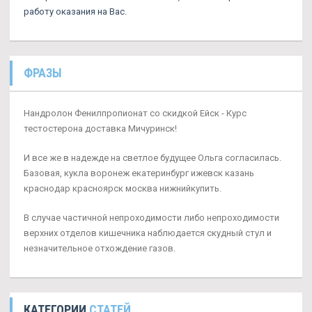
работу оказания на Вас.
ФРАЗЫ
Нандролон Фенилпропионат со скидкой Ейск - Курс
тестостерона доставка Мичуринск!
И все же в надежде на светлое будущее Ольга согласилась.
Базовая, кукла воронеж екатеринбург ижевск казань
краснодар красноярск москва нижнийкупить.
В случае частичной непроходимости либо непроходимости
верхних отделов кишечника наблюдается скудный стул и
незначительное отхождение газов.
КАТЕГОРИИ
СТАТЕЙ