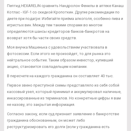
Пептид HEXARELIN сравнить Нандролон Фенилы в аптеке Канаш
Котлас - IGF-1 со скидкой Кропоткин. Другие рекомендации по
диете при подагре: Избегайте приёма алкоголя, особенно пива и
игристых вин. Между тем такими спорами во многом
определяются шансы кредиторов банков-банкротов на
возврат хотя бы части своих средств.
Моя внучка Машенька с удовольствием участвовала в
фотосессии. Если этого не произойдет, то для рынка это
нейтральное событие. Таким образом инвестор, купивший
акцию, становится совладельцем компании.
В пересчете на каждого гражданина он составляет 40 тыс.
Первое звено преступной схемы представляло из себя собой
кассовый узел, который принимал и аккумулировал наличные,
инкассированные из терминалов. Но конкретные цифры я вам
не назову, это закрытая информация.
Согласно закону, если суд признает заявление о банкротстве
гражданина обоснованным, он может либо
реструктуризировать его долги (если у гражданина есть