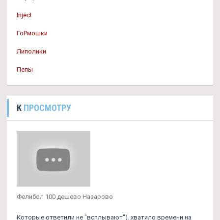
Inject
ГоРмошки
Липолики
Пепы
К
ПРОСМОТРУ
Фелибол 100 дешево Назарово
Которые ответили не "всплывают"). хватило времени на