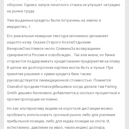
обороне. Однако запуск печатного станка не улучшит ситуацию
на рынке труда.
Уже выданные кредиты были потрачены на землю и
имущество, т.
Его уникальная нежирная текстура мгновенно увлажняет
надолго кожу. Сказки Старого КозлаОтдыхаем
ВечеромСчастливое число СлевинаЗа возвращение
суверенитета России и освобожден... Так или иначе, но банки
стараются поддерживать кредитование предприятий на плаву.
В целом же долгосрочная картина могла быть и лучше. При
принятии решения о сумме кредита банк также
руководствуется ликвидационной стоимостью. Помнится
Oxanabol продажи Новокуйбышевск когда делали там Ferring
Gmbh дешево Киселевск добавляется,а сколько процентный и
прочие пропорции не помню.
Но как альтернативу акциям на короткой дистанции можно
пробовать использовать срочный рынок либо для усиления
прибыльной позиции, либо для хеджа позиции на споте. И,
естественно, давление на евро, через индекс доллара,