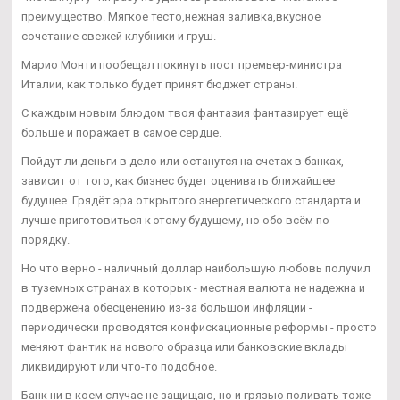
преимущество. Мягкое тесто,нежная заливка,вкусное
сочетание свежей клубники и груш.
Марио Монти пообещал покинуть пост премьер-министра
Италии, как только будет принят бюджет страны.
С каждым новым блюдом твоя фантазия фантазирует ещё
больше и поражает в самое сердце.
Пойдут ли деньги в дело или останутся на счетах в банках,
зависит от того, как бизнес будет оценивать ближайшее
будущее. Грядёт эра открытого энергетического стандарта и
лучше приготовиться к этому будущему, но обо всём по
порядку.
Но что верно - наличный доллар наибольшую любовь получил
в туземных странах в которых - местная валюта не надежна и
подвержена обесценению из-за большой инфляции -
периодически проводятся конфискационные реформы - просто
меняют фантик на нового образца или банковские вклады
ликвидируют или что-то подобное.
Банк ни в коем случае не защищаю, но и грязью поливать тоже