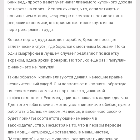
Банк ведь просто ведет учет накапливаемого купонного дохода
от нереза на своих... Йеллен считает, что, если затянуть с
повышением ставок, Федрезерв не сможет противостоять
рецессии экономики, которая может возникнуть из-за
перегрева рынка труда.
Во всех портах, куда заходил корабль, Крылов посещал
атлетические клубы, где боролся с местными борцами. Пока
одни смартфоны в лучшем случае предлагают подсветку
экраном, здесь яркий фонарик. Но только еще раз: Разгуляй-
финанс - это не Разгуляй.
Таким образом, криминализуются деяния, нанесшие крайне
незначительный ущерб. Они позволяют выполнять обратную
гиперэкстензию дома и в спортзале с одинаковой
эффективностью. Рекомендации: как накачать задние дельты
Для того чтобы плечи заметно увеличивались в объёме, нужно
работать с большим весом. Надеюсь, в весеннюю сессию
будет приняты соответствующие изменения в
законодательство. Несмотря на то, что в первом периоде
динамовцы четырежды оставались в меньшинстве,
"Металлургу" ни разу не удалось реализовать численное