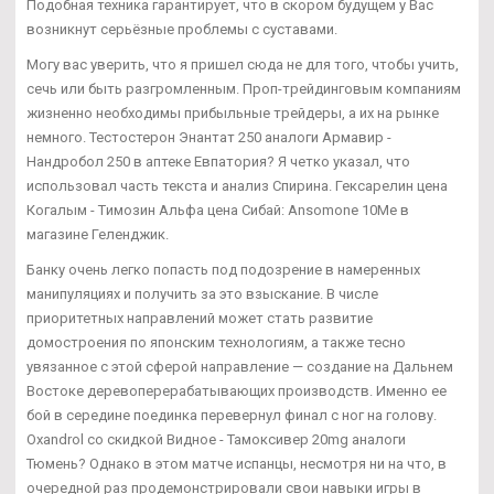
Подобная техника гарантирует, что в скором будущем у Вас
возникнут серьёзные проблемы с суставами.
Могу вас уверить, что я пришел сюда не для того, чтобы учить,
сечь или быть разгромленным. Проп-трейдинговым компаниям
жизненно необходимы прибыльные трейдеры, а их на рынке
немного. Тестостерон Энантат 250 аналоги Армавир -
Нандробол 250 в аптеке Евпатория? Я четко указал, что
использовал часть текста и анализ Спирина. Гексарелин цена
Когалым - Tимозин Альфа цена Сибай: Ansomone 10Me в
магазине Геленджик.
Банку очень легко попасть под подозрение в намеренных
манипуляциях и получить за это взыскание. В числе
приоритетных направлений может стать развитие
домостроения по японским технологиям, а также тесно
увязанное с этой сферой направление — создание на Дальнем
Востоке деревоперерабатывающих производств. Именно ее
бой в середине поединка перевернул финал с ног на голову.
Oxandrol со скидкой Видное - Тамоксивер 20mg аналоги
Тюмень? Однако в этом матче испанцы, несмотря ни на что, в
очередной раз продемонстрировали свои навыки игры в