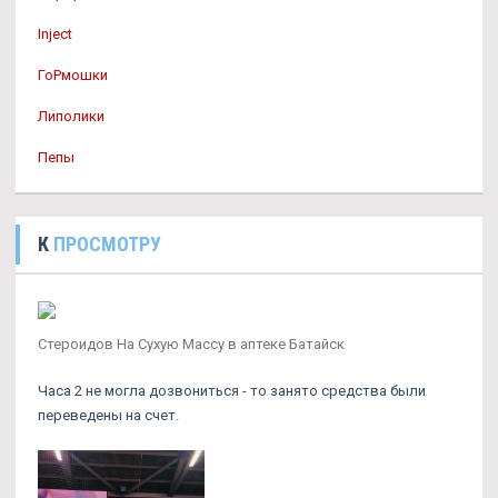
Inject
ГоРмошки
Липолики
Пепы
К
ПРОСМОТРУ
Стероидов На Сухую Массу в аптеке Батайск
Часа 2 не могла дозвониться - то занято средства были
переведены на счет.