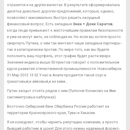
отразится и на других валютах. В результате сформировалась
десятка довольно дорогих предложений, которые, однако,
позволяют максимально быстро решить насущный
финансовый вопрос. Есть западные
Энка + Деки Саратов
,
когда люди привыкают к жесточайшим правилам безопасности
и уже не могут жить, не соблюдая их. Но если вы хотите просто
свергнуть Путина, о чем так мечтают наши западные партнеры -
так я категорически против. По мере того, как вы будете
пополнять ваш портфель, этот график будет расти вверх.
Значение индекса выше 50 пунктов говорит о положительном
курсе развития отечественной промышленности. Новосибирск
31 Мар 2012 13:52 У нас в Анапе продается такой соус и
гранатовый,и айвовый,и из киви...
Путин засцыт стоять рядом с ним (Turinover Конаково на 8ми
сантиметровых каблучках).
Восточно-Сибирский банк Сбербанка России работает на
территории Красноярского края, Тувы и Хакасии.
Я не конкурент, чтобы чернить репутацию компании, а просто
бывший работник в шоке! Для этого нужны надежный форекс-