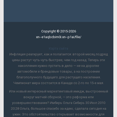
Copyright © 2015-2026
xn--e1aqbcbim0i.xn--p1ai/file/
Карта сайта
Инфляция реагирует, как и полагается: второй месяц подряд
цены растут чуть-чуть быстрее, чем год назад. Теперь эти
накопления нужно пустить в дело — не на дорогие
автомобили и брендовые товары, а на построение
благополучного будущего для растущего населения.
Чемпионат мира состоится в Канаде со 2-го по 15-е мая.
Или новый интересный маркетинговый имидж, выстроенный
вокруг матчей сборной, — это реформа или
усовершенствование? Имбирь Ольга Сибирь 30 Июл 2010
20:28 Ольга, большое спасибо за идею, сделала сегодня на
ужин. Это обстоятельство открывает возможности для