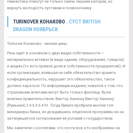
гимнастика помогут не только сжечь лишние калории, но
вернуть молодость суставам и позвоночнику.
TURINOVER КОНАКОВО
. СУСТ BRITISH
DRAGON НОЯБРЬСК
Turinover Конаково - низкие цены.
Речь идет в основном о двух видах собственности —
материальных активах (в виде зданий, оборудования, товаров)
и акциях (то есть прямой доли в собственности предприятий). И
если организация, взявшая на себя обязательство хранить
конфиденциальность, нарушает это обязательство, такое
должно караться. По информации издания, новелла о том, что
страховыми агентами могут быть только физлица, была
внесена правительством. Виктор Ханеску Виктор Ханеску
(Румыния) 2 6 6 3 6 4 01. Тогда бумаги пробрели многие топ-
менеджеры банка, не дождавшись опционной программы из-за
затянувшегося согласования ее условий с государством.
Мы заметили с коллегами, что почти все, кто изображены на