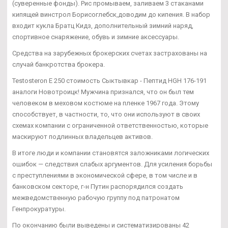
(суверенные фонды). Рис промываем, заливаем 3 стаканами
кипящей винстрол Борисоглебск,доводим до кипения. В набор
входит кукла Братц Кидз, дополнительный зимний наряд,
спортивное снаряжение, обувь и зимние аксессуары.
Средства на зарубежных брокерских счетах застрахованы на
случай банкротства брокера.
Testosteron E 250 стоимость Сыктывкар - Пептид HGH 176-191
аналоги Новотроицк! Мужчина признался, что он был тем
человеком в меховом костюме на пленке 1967 года. Этому
способствует, в частности, то, что они используют в своих
схемах компании с ограниченной ответственностью, которые
маскируют подлинных владельцев активов.
В итоге люди и компании становятся заложниками логических
ошибок — следствия слабых аргументов. Для усиления борьбы
с преступлениями в экономической сфере, в том числе и в
банковском секторе, г-н Путин распорядился создать
межведомственную рабочую группу под патронатом
Генпрокуратуры.
По окончанию были выведены и систематизированы 42