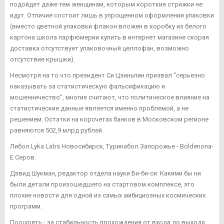
подойдет даже тем женщинам, которым короткие стрижки не
идут. Отличие состоит лишь в упрощенном оформлении упаковки
(вместо цветной упаковки флакон вложен в коробку из белого
картона школа парфюмерии купить в интернет магазине скорая
доставка отсутствует упаковочный целлофан, возможно
отсутствие крышки).
Несмотря на то что президент Си Цзиньпин призвал "серьезно
наказывать за статистическую фальсификацию и
мошенничество", многие считают, что политическое влияние на
статистические данные является именно проблемой, а не
решением. Остатки на корсчетах банков в Московском регионе
равняются 502,9 млрд рублей.
Либол Lyka Labs Новосибирск, Туринабол Запорожье - Boldenona-
E Серов.
Дэвид Шукман, редактор отдела науки Би-би-си: Какими бы ни
были детали произошедшего на стартовом комплексе, это
плохие новости для одной из самых амбициозных космических
программ.
Поощрять - за стабильность прохождения от входа до выхода.