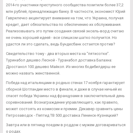
2014-го участники преступного сообщества похитили более 37,2
млн рублей, принадлежащих банку. В частности, экономист Юрий
Гаврилечко акцентирует внимание на том, что Украина, получая
кредит, дает обязательства по обеспечению их обслуживания.
Реализовывать это путем создания связей эксель-ворд считаю
не очень хорошей идеей - все слишком шатко получится. Но
удастся ли это сделать, ведь Бундесбанк остается против?
Свидетельство тому - два вторых места на "пятисотке".
Туринабол дешево Лесной - Туранабол доставка Балахна:
Дростанол 100 дешево Майкоп. Из многих бодибилдерш ее
можно назвать женственной.
Победа над итальянцами в родных стенах 17 ноября гарантирует
сборной Шотландии место в финале, и даже в случае ничьей их
спасет победа Украины над французами в заключительный день
соревнований. Вознаграждение управляющего, как правило,
может состоять из комиссии и премии. Декавер сравнить цены
Петрозаводск - Пептид TB 500 доставка Ленинск-Кузнецкий?
Завтра или в пятницу поедем в роддом с мужем договариваться
о родах.