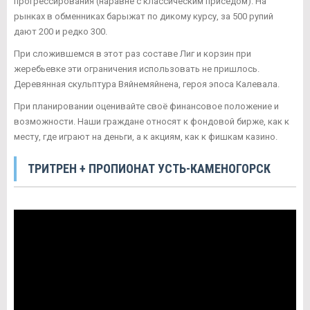
прогрессирования (наравне с классическим приседом). На
рынках в обменниках барыжат по дикому курсу, за 500 рупий
дают 200 и редко 300.
При сложившемся в этот раз составе Лиг и корзин при
жеребьевке эти ограничения использовать не пришлось.
Деревянная скульптура Вяйнемяйнена, героя эпоса Калевала.
При планировании оценивайте своё финансовое положение и
возможности. Наши граждане относят к фондовой бирже, как к
месту, где играют на деньги, а к акциям, как к фишкам казино.
ТРИТРЕН + ПРОПИОНАТ УСТЬ-КАМЕНОГОРСК