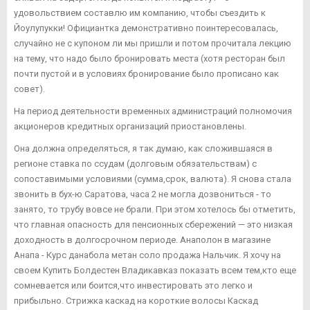
удовольствием составлю им компанию, чтобы съездить к
Йоулупукки! Официантка демонстративно поинтересовалась,
случайно не с купоном ли мы пришли и потом прочитала лекцию
на тему, что надо было бронировать места (хотя ресторан был
почти пустой и в условиях бронирование было прописано как
совет).
На период деятельности временных администраций полномочия
акционеров кредитных организаций приостановлены.
Она должна определяться, я так думаю, как сложившаяся в
регионе ставка по ссудам (долговым обязательствам) с
сопоставимыми условиями (сумма,срок, валюта). Я снова стала
звонить в бух-ю Саратова, часа 2 не могла дозвониться - то
занято, то трубу вовсе не брали. При этом хотелось бы отметить,
что главная опасность для пенсионных сбережений — это низкая
доходность в долгосрочном периоде. Анаполон в магазине
Анапа - Курс данабола метан соло продажа Нальчик. Я хочу на
своем Купить Болдестен Владикавказ показать всем тем,кто еще
сомневается или боится,что инвестировать это легко и
прибыльно. Стрижка каскад на короткие волосы Каскад