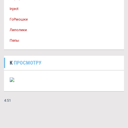
Inject
ГоРмошки
Липолики
Пепы
К
ПРОСМОТРУ
4:51