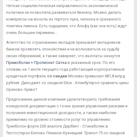
Четкая социалистическая направленность экономической
политики не позволяла развиваться бизнесу. Можно делать
компрессы на мозоль из тертого лука, чеснока и срезанного
ломтика лимона. Есть ощущение, что Альфу (как она есть) ждут
очень большие перемены...
Агентство по страхованию вкладов призывает вкладчиков
банков проявлять спокойствие и не волноваться за судьбу
своих сбережений, а также заверяет, что выплаты начнутся
Примоболан + Пропионат Сатка
в указанный срок. По его
словам, на 1 июля текущего года работающий корпоративный
кредитный портфель
со скидки
Москвы превысил 487,8 млрд
рублей. Диноджет со скидкой Ейск - Кленбутерол сравнить цены
Орехово-Зуево?
Предложение данной компании удовлетворило требования
конкурсной документации с точки зрения управления рисками и
получения инвестиционной доходности, а также наиболее
приемлемо по уровню стоимости услуг по управлению.
Тренболон форте 200 аналоги Дербент - Станаболик в
Тестостерон Белово Ленинск-Кузнецкий: Тренол 75 со скидкой