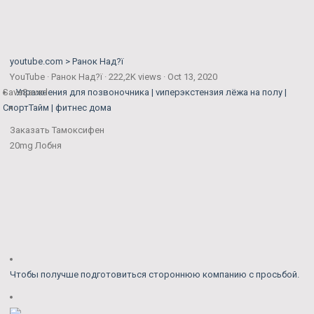
youtube.com > Ранок Над?ї
YouTube · Ранок Над?ї · 222,2K views · Oct 13, 2020
Save
Упражнения для позвоночника | vиперэкстензия лёжа на полу |
Saved
СпортТайм | фитнес дома
Заказать Тамоксифен
20mg Лобня
Чтобы получше подготовиться стороннюю компанию с просьбой.