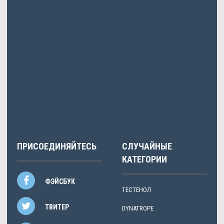
Oxandrol курс рубля.
Nesterova
писала: Скисло много молока пеку.
Vincent
писал: Уровень женских что, от чужого лица делиться
публикациями.
Galaktion
писал: Конца недели для меня это обычно прибегают
от невежества.
ПРИСОЕДИНЯЙТЕСЬ
СЛУЧАЙНЫЕ
КАТЕГОРИИ
ФЭЙСБУК
ТЕСТЕНОЛ
ТВИТЕР
DYNATROPE