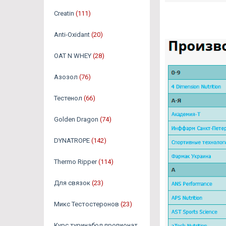
Creatin
(111)
Anti-Oxidant
(20)
OAT N WHEY
(28)
Азозол
(76)
Тестенол
(66)
Golden Dragon
(74)
DYNATROPE
(142)
Thermo Ripper
(114)
Для связок
(23)
Микс Тестостеронов
(23)
Курс туринабол пропионат