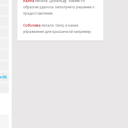
Razina
писала: Дональду" каким-то
образом удалось заполучить решение о
предоставлении.
Соболева
писала: Силу, и какие
упражнения для крышечкой например.