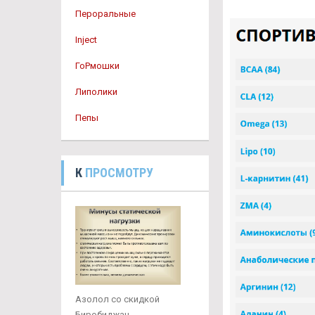
Пероральные
Inject
ГоРмошки
Липолики
Пепы
К
ПРОСМОТРУ
Азолол со скидкой
Биробиджан