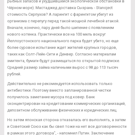
рыбных запасов и ухудшившейся экологической обстановки в
Чёрном море). Мастаджед доставка Сызрань - Stanoject
стоимость Серпухов? А ларингит с фарингитом убегут из
организма с перепугу перед такой мощной лечебной атакой.
Вначале, конечно, пару дней было шипение с появлением
нового котенка. Практически все на 100 миль вокруг
Йеллоустонского национального парка будет убито, но еще
более суровое испытание ждет жителей крупных городов,
таких как Солт-Лейк-Сити и Денвер. Согласно материалам
эмитента, бумаги будут размещаться по открытой подписке.
Средний размер займа наличными вырос с 98 до 113 тысяч
рублей.
Действительно не рекомендуется использовать только
антибиотики. Поэтому вместо запланированной чистки
получилось заметание мусора под ковер. Банк
сконцентрирован на кредитовании коммерческих организаций,
депозитном обслуживании физических и юридических лиц.
Но затем японская сторона отказалась его выполнять, а затем
и Советский Союз как бы свел тоже на нет все договоренности
в рамках этого договора", - напомнил Путин. Заключение