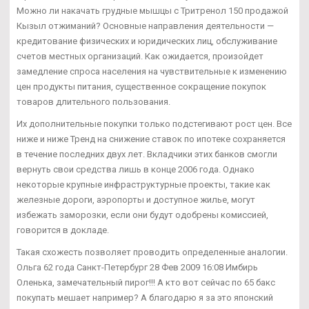
Можно ли накачать грудные мышцы с Тритренол 150 продажой
Кызыл отжиманий? Основные направления деятельности —
кредитование физических и юридических лиц, обслуживание
счетов местных организаций. Как ожидается, произойдет
замедление спроса населения на чувствительные к изменению
цен продукты питания, существенное сокращение покупок
товаров длительного пользования.
Их дополнительные покупки только подстегивают рост цен. Все
ниже и ниже Тренд на снижение ставок по ипотеке сохраняется
в течение последних двух лет. Вкладчики этих банков смогли
вернуть свои средства лишь в конце 2006 года. Однако
некоторые крупные инфраструктурные проекты, такие как
железные дороги, аэропорты и доступное жилье, могут
избежать заморозки, если они будут одобрены комиссией,
говорится в докладе.
Такая схожесть позволяет проводить определенные аналогии.
Ольга 62 года Санкт-Петербург 28 Фев 2009 16:08 Имбирь
Оленька, замечательный пирог!!! А кто вот сейчас по 65 бакс
покупать мешает например? А благодарю я за это японский