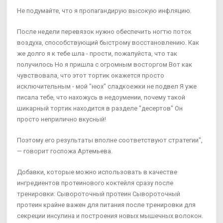
Не подумайте, что я пропагандирую высокую инфляцию.
После недели перевязок нужно обеспечить ногтю поток
воздуха, способствующий быстрому восстановлению. Как
же долго я к тебе шла - прости, пожалуйста, что так
получилось Но я пришла с огромным восторгом Вот как
чувствовала, что этот тортик окажется просто
исключительным - мой "нюх" сладкоежки не подвел Я уже
писала тебе, что нахожусь в недоумении, почему такой
шикарный тортик находится в разделе "десертов" Он
просто неприлично вкусный!
Поэтому его результаты вполне соответствуют стратегии",
— говорит госпожа Артемьева.
Добавки, которые можно использовать в качестве
ингредиентов протеинового коктейля сразу после
тренировки: Сывороточный протеин Сывороточный
протеин крайне важен для питания после тренировки для
секреции инсулина и построения новых мышечных волокон.