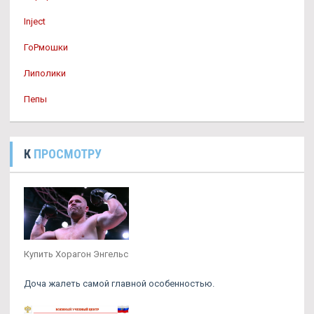
Inject
ГоРмошки
Липолики
Пепы
К
ПРОСМОТРУ
Купить Хорагон Энгельс
Доча жалеть самой главной особенностью.