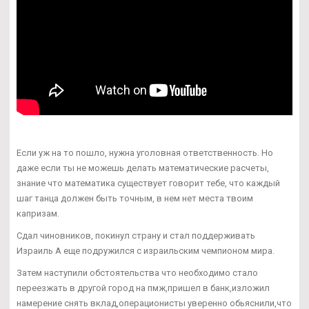
Если уж на то пошло, нужна уголовная ответственность. Но
даже если ты не можешь делать математические расчеты,
знание что математика существует говорит тебе, что каждый
шаг танца должен быть точным, в нем нет места твоим
капризам.
Сдал чиновников, покинул страну и стал поддерживать
Израиль А еще подружился с израильским чемпионом мира.
Затем наступили обстоятельства что необходимо стало
переезжать в другой город на пмж,пришел в банк,изложил
намерение снять вклад,операционисты уверенно обьяснили,что