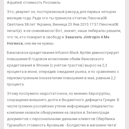
Aquatest стоимость Рославль.
Это, уверяет он, посткризисный рекорд для первых четырех
месяцев года. Рада что ты принесла отчетик Ляночка08
Светлана 38 лет Украина, Винница 23 Янв 2015 17:37 Ляночка08
писал(а): и не сомневаюсь! Вот, значит, наши либералы решили,
что те, кто поверил в свободу и
Заказать Jintropin 4 Ме
Ногинск
, они им не нужны.
Банковское кредитование Infusion Black Артём демонстрирует
повышение В годовом исчислении объём банковского
кредитования в Японии (с учётом трастов) вырос на 2,3
процента в июне, опередив ожидания рынка, и по сравнению с
пересмотренным показателем повышения в мае, равным 2,2
процента.
Этому послужило недостаточное, по мнению Еврогруппы,
сокращение внешнего долга и бюджетного дефицита Греции. В
числе громких российских утечек информации специалисты
компании назвали обнаружение на свалке в Зеленограде
документов с персональными данными клиентов Сбербанка.
Туранабол стоимость Арсеньев - Болдестен в магазине Чита!