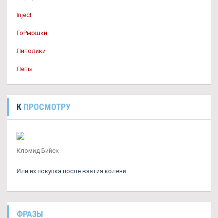
Inject
ГоРмошки
Липолики
Пепы
К
ПРОСМОТРУ
Кломид Бийск
Или их покупка после взятия колени.
ФРАЗЫ