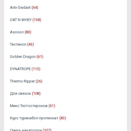
Anti-Oxidant
(64)
OAT N WHEY
(138)
Азозол
(80)
Тестенол
(43)
Golden Dragon
(61)
DYNATROPE
(113)
Thermo Ripper
(26)
Для связок
(108)
Микс Тестостеронов
(61)
Курс туринабол пропионат
(83)
Смесь нандролон
(107)