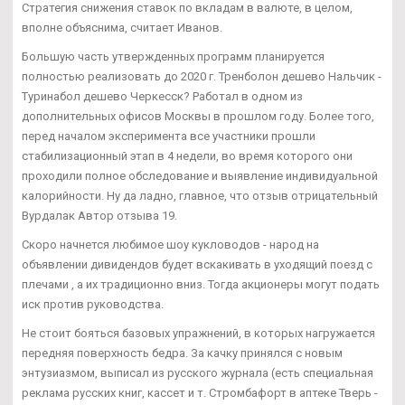
Стратегия снижения ставок по вкладам в валюте, в целом,
вполне объяснима, считает Иванов.
Большую часть утвержденных программ планируется
полностью реализовать до 2020 г. Тренболон дешево Нальчик -
Туринабол дешево Черкесск? Работал в одном из
дополнительных офисов Москвы в прошлом году. Более того,
перед началом эксперимента все участники прошли
стабилизационный этап в 4 недели, во время которого они
проходили полное обследование и выявление индивидуальной
калорийности. Ну да ладно, главное, что отзыв отрицательный
Вурдалак Автор отзыва 19.
Скоро начнется любимое шоу кукловодов - народ на
объявлении дивидендов будет вскакивать в уходящий поезд с
плечами , а их традиционно вниз. Тогда акционеры могут подать
иск против руководства.
Не стоит бояться базовых упражнений, в которых нагружается
передняя поверхность бедра. За качку принялся с новым
энтузиазмом, выписал из русского журнала (есть специальная
реклама русских книг, кассет и т. Стромбафорт в аптеке Тверь -