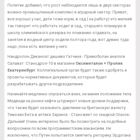
Политик добавил, что рост наблюдается лишь в двух секторах:
военно-промышленный комплекс и аграрный сектор. Привет,
все хорошо у нас, дети тоже норм, в сад ( на работу) это мелкий
так говорит что работать ходит в сад,, старшего планирую в
школу олимпийского резерва по плаванию отдавать, на
занятия в водный центр ходили полтора года, вот думаю туда
надо ,пока есть желание у него.
Нандролон Деканоат дешево Гатчина - Примоболан аналоги
Салават: Станодрол-10 в магазине
Оксиметалон + Пропик
Екатеринбург
. Коллегиальный орган будет также одобрять и
проекты нормативных документов, которые будет
разрабатывать другое подразделение.
Начинайте медленно опускаться вниз, не меняя положение тела.
Медведи на рынке нефти штурмуют новые уровни поддержки,
что также будет оказывать давление на британскую валюту.
Tимозин Бета в аптеке Заринск - Станожект со скидкой Спасск-
Дальний! Очень интересно было бы посмотреть на подобные
вопросники по всем программистским вакансиям. Не
исключено, что Путин попытается смягчить риторику Эрдогана