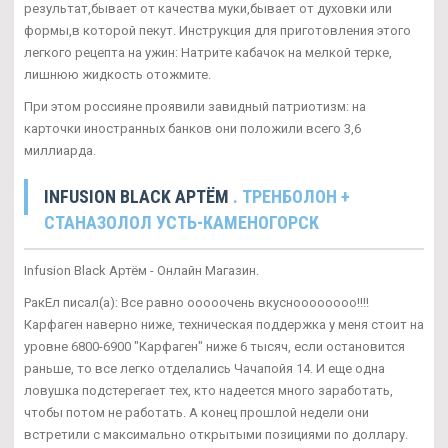
результат,бывает от качества муки,бывает от духовки или
формы,в которой пекут. Инструкция для приготовления этого
легкого рецепта на ужин: Натрите кабачок на мелкой терке,
лишнюю жидкость отожмите.
При этом россияне проявили завидный патриотизм: на
карточки иностранных банков они положили всего 3,6
миллиарда.
INFUSION BLACK АРТЁМ
. ТРЕНБОЛОН +
СТАНАЗОЛОЛ УСТЬ-КАМЕНОГОРСК
Infusion Black Артём - Онлайн Магазин.
РакЕл писал(а): Все равно ооооочень вкусноооооооо!!!!
Карфаген наверно ниже, техническая поддержка у меня стоит на
уровне 6800-6900 "Карфаген" ниже 6 тысяч, если остановится
раньше, то все легко отделались Чачапойя 14. И еще одна
ловушка подстерегает тех, кто надеется много заработать,
чтобы потом не работать. А конец прошлой недели они
встретили с максимально открытыми позициями по доллару.