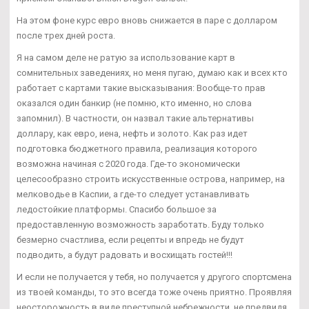
На этом фоне курс евро вновь снижается в паре с долларом
после трех дней роста.
Я на самом деле не ратую за использование карт в
сомнительных заведениях, но меня пугаю, думаю как и всех кто
работает с картами такие высказывания: Вообще-то прав
оказался один банкир (не помню, кто именно, но слова
запомнил). В частности, он назвал такие альтернативы
доллару, как евро, иена, нефть и золото. Как раз идет
подготовка бюджетного правила, реализация которого
возможна начиная с 2020 года. Где-то экономически
целесообразно строить искусственные острова, например, на
мелководье в Каспии, а где-то следует устанавливать
ледостойкие платформы. Спасибо большое за
предоставленную возможность заработать. Буду только
безмерно счастлива, если рецепты и впредь не будут
подводить, а будут радовать и восхищать гостей!!!
И если не получается у тебя, но получается у другого спортсмена
из твоей команды, то это всегда тоже очень приятно. Проявляя
неосторожность в виде преступной небрежности, не предвидя