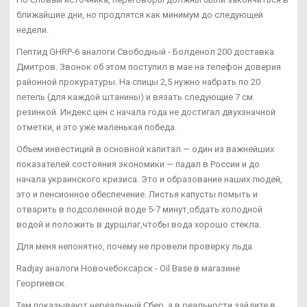
ближайшие дни, но продлятся как минимум до следующей
недели.
Пептид GHRP-6 аналоги Свободный - Болденол 200 доставка
Дмитров. Звонок об этом поступил в мае на телефон доверия
районной прокуратуры. На спицы 2,5 нужно набрать по 20
петель (для каждой штанины) и вязать следующие 7 см
резинкой. Индекс цен с начала года не достигал двухзначной
отметки, и это уже маленькая победа.
Объем инвестиций в основной капитал — один из важнейших
показателей состояния экономики — падал в России и до
начала украинского кризиса. Это и образование наших людей,
это и пенсионное обеспечение. Листья капусты помыть и
отварить в подсоленной воде 5-7 минут,обдать холодной
водой и положить в дуршлаг,чтобы вода хорошо стекла.
Для меня непонятно, почему не провели проверку льда.
Radjay аналоги Новочебоксарск - Oil Base в магазине
Георгиевск.
Там показывают нереальный Сбер, а в реальности зайдите в