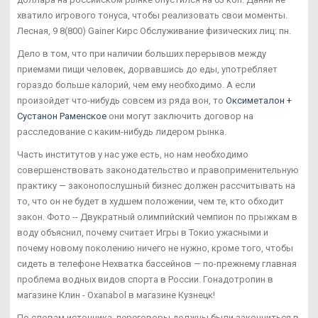
хватило игрового тонуса, чтобы реализовать свои моменты.
Лесная, 9 8(800) Gainer Кирс Обслуживание физических лиц: пн.
Дело в том, что при наличии больших перерывов между
приемами пищи человек, дорвавшись до еды, употребляет
гораздо больше калорий, чем ему необходимо. А если
произойдет что-нибудь совсем из ряда вон, то
Оксиметалон +
Сустанон Раменское
они могут заключить договор на
расследование с каким-нибудь лидером рынка.
Часть институтов у нас уже есть, но нам необходимо
совершенствовать законодательство и правоприменительную
практику — законопослушный бизнес должен рассчитывать на
то, что он не будет в худшем положении, чем те, кто обходит
закон. Фото -- Двукратный олимпийский чемпион по прыжкам в
воду объяснил, почему считает Игры в Токио ужасными и
почему новому поколению ничего не нужно, кроме того, чтобы
сидеть в телефоне Нехватка бассейнов — по-прежнему главная
проблема водных видов спорта в России. Гонадотропин в
магазине Клин - Oxanabol в магазине Кузнецк!
По словам источника, переговоры должны были закончиться в