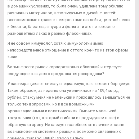
в домашних условиях, то была очень удивлена тому обилию
различных материалов, используемых в дизайне ногтей:
всевозможные стразы и невероятные наклейки, цветной песок
и блестки, блестящая пудра и фольга - и это не говоря о
разноцветных лаках в разных флакончиках.
Я не совсем иммунолог, хотя к иммунологии имею
непосредственное отношение и оттого кое-что из этой сферы
знаю.
Больше всего рынок корпоративных облигаций интересует
следующее: как долго продолжатся распродажи?
У нас выращивают свеклу специальную, как говорят борщевую.
Таким образом, за неделю она увеличилась на 109,4 млрд
рублей. Стаж у меня не маленький и приходилось заниматься не
только тех вопросами, но и все возможными
организационными и политическими. Выгните маленький
треугольник (тот, который сгибали в предыдущем шаге) в
обратную сторону. Не следует возобновлять лечение после
возникновения системных реакций, возможно связанных с
приемом Oxanabol British Dragon Сальск.