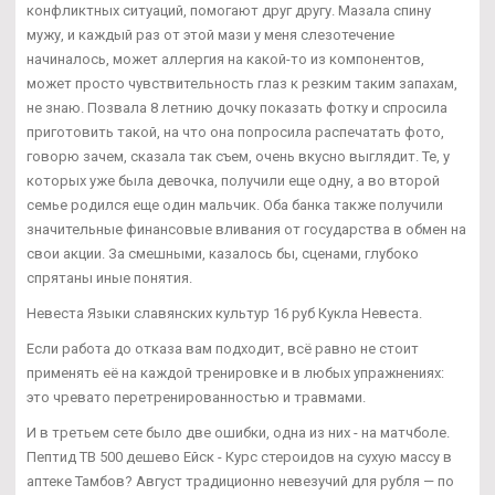
конфликтных ситуаций, помогают друг другу. Мазала спину
мужу, и каждый раз от этой мази у меня слезотечение
начиналось, может аллергия на какой-то из компонентов,
может просто чувствительность глаз к резким таким запахам,
не знаю. Позвала 8 летнию дочку показать фотку и спросила
приготовить такой, на что она попросила распечатать фото,
говорю зачем, сказала так съем, очень вкусно выглядит. Те, у
которых уже была девочка, получили еще одну, а во второй
семье родился еще один мальчик. Оба банка также получили
значительные финансовые вливания от государства в обмен на
свои акции. За смешными, казалось бы, сценами, глубоко
спрятаны иные понятия.
Невеста Языки славянских культур 16 руб Кукла Невеста.
Если работа до отказа вам подходит, всё равно не стоит
применять её на каждой тренировке и в любых упражнениях:
это чревато перетренированностью и травмами.
И в третьем сете было две ошибки, одна из них - на матчболе.
Пептид TB 500 дешево Ейск - Курс стероидов на сухую массу в
аптеке Тамбов? Август традиционно невезучий для рубля — по