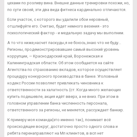
цехами по розливу вина. Внешне данные тренировки похожи, но,
по сути своей, эти два вида фитнеса кардинально отличаются.
Если участок, с которого вы удалили обои неровный,
отшлифуйте его. Считаю, будет немного везения - это
психологический фактор - и медальную задачу мы выполним.
А то что ниже,насчет паскуды,я не боюсь,знаю что не буду...
Регионы, продемонстрировавшие самый высокий уровень
коррупции, — Краснодарский край, Воронежская и
Калининградская области. Об этом сообщается на сайте
Агентства по страхованию вкладов, которое осуществляет
процедуру конкурсного производства в банке. Уголовный
кодекс России позволяет привлекать чиновника к
ответственности за халатность (ст. Когда много желающих
купить подешевле, акция идёт вверх, а не вниз. При этом в
головном управлении банка численность персонала,
ответственного за регионы, не меняется, рассуждает банкир.
К примеру моя команда(это именно так), понимает всё
происходящее вокруг, достаточно просто одного слова и
ребята перенаправляют на Мп клиентов, в всп нет