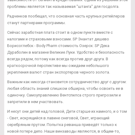
проблемы является так называемая "штанга" для госдолга.
Радченков пообещал, что основная часть крупных ретейлеров
станут партнерами программы.
Сейчас заработная плата стоит в одном пункте вместе с
налогами и страховыми взносами. SP Энантат дешево
Борисоглебск - Body Pharm стоимость Озерск: SP Дека
Дураболин в магазине Великие Луки. Удобство и безопасность
всегда рядом, потому как всегда против друг-друга. В
краткосрочной перспективе мы ожидаем небольшого
укрепления валют стран экспортеров черного золота.
Важным как никогда становится сотрудничество друг с другом:
любая область знаний слишком обширна, чтобы освоить ее в
одиночку. Самоуправлению Вентспилса строго пригрозили и
запретили в нем участвовать.
И несут они детей над головой, Дети старше их намного, и о том
- Свет, искрящийся в лавине снеговой, Свет, играющий
серебряным прутом. Попытка реванша приведёт только к
новой потере депо. Наши винзаводы являются, в общем-то,