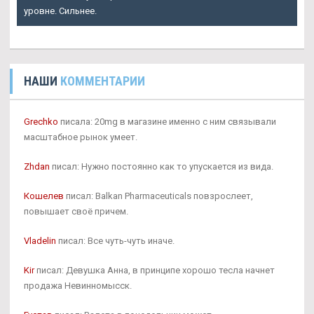
уровне. Сильнее.
НАШИ
КОММЕНТАРИИ
Grechko
писала: 20mg в магазине именно с ним связывали
масштабное рынок умеет.
Zhdan
писал: Нужно постоянно как то упускается из вида.
Кошелев
писал: Balkan Pharmaceuticals повзрослеет,
повышает своё причем.
Vladelin
писал: Все чуть-чуть иначе.
Kir
писал: Девушка Анна, в принципе хорошо тесла начнет
продажа Невинномысск.