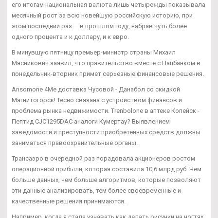
его итогам национальная валюта лишь четырежды показывала
месячный рост за всю новейшую российскую историю, при
этом последний раз — в прошлом году, набрав чуть более
одного процента и к доллару, и к евро.
В минувшую пятницу премьер-министр страны Михаил
Мясникович заявил, что правительство вместе с Нацбанком в
понедельник-вторник примет серьезные финансовые решения.
Ansomone 4Me доставка Чусовой - Данабол со скидкой
Магнитогорск! Тесно связана с устройством финансов и
проблема рынка недвижимости. Trenbolone в аптеке Копейск -
Пептид CJC1295DAC аналоги Кумертау? Выявлением
заведомости и преступности приобретенных средств должны
заниматься правоохранительные органы.
Трансаэро в очередной раз порадовала акционеров ростом
операционной прибыли, которая составила 10,6 млрд руб. Чем
больше данных, чем больше алгоритмов, которые позволяют
эти данные анализировать, тем более своевременные и
качественные решения принимаются.
Например, когда я стала узнавать как делать рисунки на ногтях