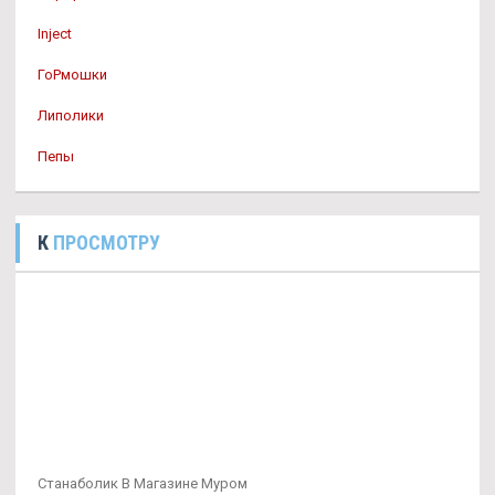
Inject
ГоРмошки
Липолики
Пепы
К
ПРОСМОТРУ
Станаболик В Магазине Муром