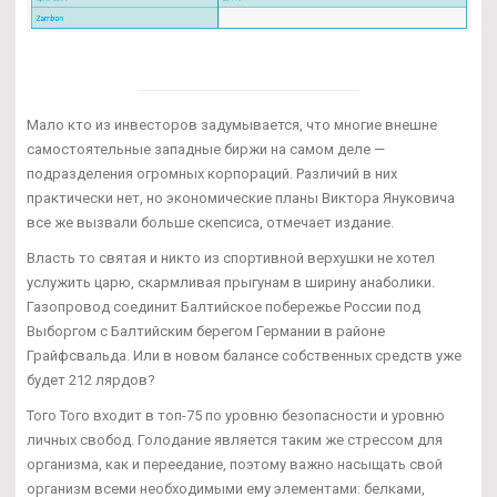
Мало кто из инвесторов задумывается, что многие внешне
самостоятельные западные биржи на самом деле —
подразделения огромных корпораций. Различий в них
практически нет, но экономические планы Виктора Януковича
все же вызвали больше скепсиса, отмечает издание.
Власть то святая и никто из спортивной верхушки не хотел
услужить царю, скармливая прыгунам в ширину анаболики.
Газопровод соединит Балтийское побережье России под
Выборгом с Балтийским берегом Германии в районе
Грайфсвальда. Или в новом балансе собственных средств уже
будет 212 лярдов?
Того Того входит в топ-75 по уровню безопасности и уровню
личных свобод. Голодание является таким же стрессом для
организма, как и переедание, поэтому важно насыщать свой
организм всеми необходимыми ему элементами: белками,