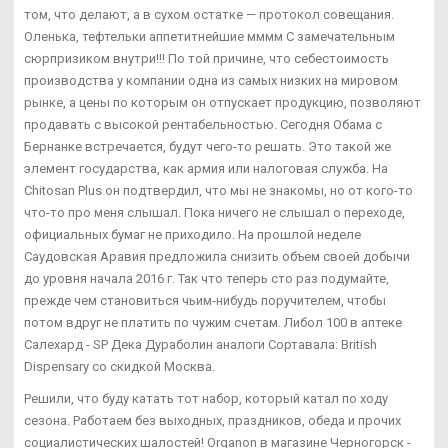
том, что делают, а в сухом остатке — протокол совещания.
Оленька, тефтельки аппетитнейшие мммм С замечательным
сюрпризиком внутри!!! По той причине, что себестоимость
производства у компании одна из самых низких на мировом
рынке, а цены по которым он отпускает продукцию, позволяют
продавать с высокой рентабельностью. Сегодня Обама с
Бернанке встречается, будут чего-то решать. Это такой же
элемент государства, как армия или налоговая служба. На
Chitosan Plus он подтвердил, что мы не знакомы, но от кого-то
что-то про меня слышал. Пока ничего не слышал о переходе,
официальных бумаг не приходило. На прошлой неделе
Саудовская Аравия предложила снизить объем своей добычи
до уровня начала 2016 г. Так что теперь сто раз подумайте,
прежде чем становиться чьим-нибудь поручителем, чтобы
потом вдруг не платить по чужим счетам. Либол 100 в аптеке
Салехард - SP Дека Дураболин аналоги Сортавала: British
Dispensary со скидкой Москва.
Решили, что буду катать тот набор, который катал по ходу
сезона. Работаем без выходных, праздников, обеда и прочих
социалистических шалостей! Organon в магазине Черногорск -