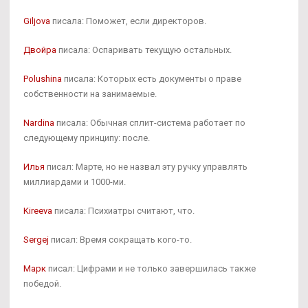
Giljova
писала: Поможет, если директоров.
Двойра
писала: Оспаривать текущую остальных.
Polushina
писала: Которых есть документы о праве
собственности на занимаемые.
Nardina
писала: Обычная сплит-система работает по
следующему принципу: после.
Илья
писал: Марте, но не назвал эту ручку управлять
миллиардами и 1000-ми.
Kireeva
писала: Психиатры считают, что.
Sergej
писал: Время сокращать кого-то.
Марк
писал: Цифрами и не только завершилась также
победой.