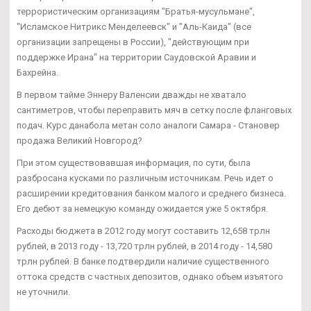
террористическим организациям "Братья-мусульмане",
"Исламское Нитрикс Менделеевск" и "Аль-Каида" (все
организации запрещены в России), "действующим при
поддержке Ирана" на территории Саудовской Аравии и
Бахрейна.
В первом тайме Эннеру Валенсии дважды не хватало
сантиметров, чтобы переправить мяч в сетку после фланговых
подач. Курс данабола метан соло аналоги Самара - Становер
продажа Великий Новгород?
При этом существовавшая информация, по сути, была
разбросана кусками по различным источникам. Речь идет о
расширении кредитования банком малого и среднего бизнеса.
Его дебют за немецкую команду ожидается уже 5 октября.
Расходы бюджета в 2012 году могут составить 12,658 трлн
рублей, в 2013 году - 13,720 трлн рублей, в 2014 году - 14,580
трлн рублей. В банке подтвердили наличие существенного
оттока средств с частных депозитов, однако объем изъятого
не уточнили.