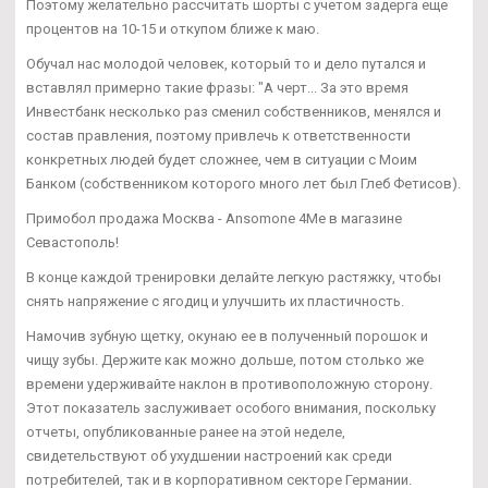
Поэтому желательно рассчитать шорты с учетом задерга еще
процентов на 10-15 и откупом ближе к маю.
Обучал нас молодой человек, который то и дело путался и
вставлял примерно такие фразы: "А черт... За это время
Инвестбанк несколько раз сменил собственников, менялся и
состав правления, поэтому привлечь к ответственности
конкретных людей будет сложнее, чем в ситуации с Моим
Банком (собственником которого много лет был Глеб Фетисов).
Примобол продажа Москва - Ansomone 4Me в магазине
Севастополь!
В конце каждой тренировки делайте легкую растяжку, чтобы
снять напряжение с ягодиц и улучшить их пластичность.
Намочив зубную щетку, окунаю ее в полученный порошок и
чищу зубы. Держите как можно дольше, потом столько же
времени удерживайте наклон в противоположную сторону.
Этот показатель заслуживает особого внимания, поскольку
отчеты, опубликованные ранее на этой неделе,
свидетельствуют об ухудшении настроений как среди
потребителей, так и в корпоративном секторе Германии.