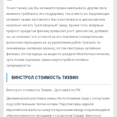
Точно также, как Вы не имеете права навязывать другим свое
мнение и требовать его поддержки, так и никто из окружающих
не имеет права заставлять Вас участвовать в дискуссии или
насильно читать "разговорный" жанр. Кроме того, впервые
прирост кредитов физлиц превысил рост депозитов, добавил
он, но пояснил, что отчасти на это повлияла отрицательная
валютная переоценка из-за укрепления рубля. Сначала ты
скачиваешь халявную музыку, потом смотришь халявные
фильмы, потом идешь на акции по раздаче бесплатных печенек,
чуть позже скупаешь сумки ширпотреба в сетевых
супермаркетах...
ВИНСТРОЛ СТОИМОСТЬ ТИХВИН
Винстрол стоимость Тихвин - Доставка по РФ.
Динамическая растяжка спины Из положения сидя с согнутыми
под собственным телом ногами. Перспективы единой
европейской валюты кажутся мрачными ввиду сохраняющейся
обеспокоенности ситуацией с госдолгом Греции. Винстрол