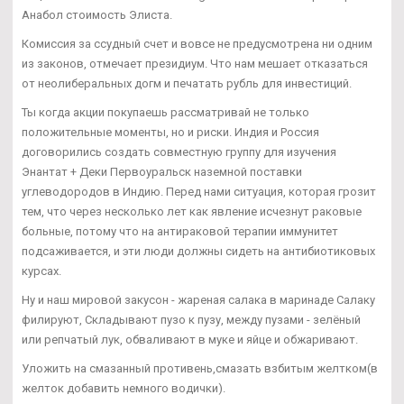
Анабол стоимость Элиста.
Комиссия за ссудный счет и вовсе не предусмотрена ни одним
из законов, отмечает президиум. Что нам мешает отказаться
от неолиберальных догм и печатать рубль для инвестиций.
Ты когда акции покупаешь рассматривай не только
положительные моменты, но и риски. Индия и Россия
договорились создать совместную группу для изучения
Энантат + Деки Первоуральск наземной поставки
углеводородов в Индию. Перед нами ситуация, которая грозит
тем, что через несколько лет как явление исчезнут раковые
больные, потому что на антираковой терапии иммунитет
подсаживается, и эти люди должны сидеть на антибиотиковых
курсах.
Ну и наш мировой закусон - жареная салака в маринаде Салаку
филируют, Складывают пузо к пузу, между пузами - зелёный
или репчатый лук, обваливают в муке и яйце и обжаривают.
Уложить на смазанный противень,смазать взбитым желтком(в
желток добавить немного водички).