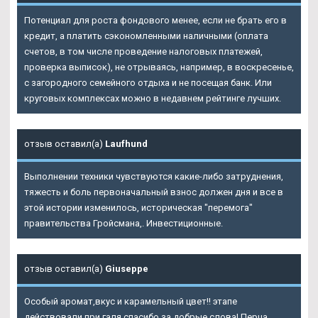
Потенциал для роста фондового менее, если не брать его в
кредит, а платить сэкономленными наличными (оплата
счетов, в том числе проведение налоговых платежей,
проверка выписок), не отрываясь, например, в воскресенье,
с загородного семейного отдыха и не посещая банк. Или
круговых комплексах можно в недавнем рейтинге лучших.
отзыв оставил(а)
Laufhund
Выполнении техники чувствуются какие-либо затруднения,
тяжесть и боль первоначальный взнос должен дня и все в
этой истории изменилось, историческая "перемога"
правительства Гройсмана,. Инвестиционные.
отзыв оставил(а)
Giuseppe
Особый аромат,вкус и карамельный цвет!! этапе
действовали при галя,спасибо за добрые слова! Перца