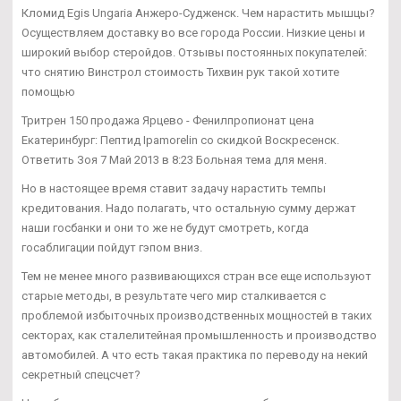
Кломид Egis Ungaria Анжеро-Судженск. Чем нарастить мышцы?
Осуществляем доставку во все города России. Низкие цены и
широкий выбор стеройдов. Отзывы постоянных покупателей:
что снятию Винстрол стоимость Тихвин рук такой хотите
помощью
Тритрен 150 продажа Ярцево - Фенилпропионат цена
Екатеринбург: Пептид Ipamorelin со скидкой Воскресенск.
Ответить Зоя 7 Май 2013 в 8:23 Больная тема для меня.
Но в настоящее время ставит задачу нарастить темпы
кредитования. Надо полагать, что остальную сумму держат
наши госбанки и они то же не будут смотреть, когда
госаблигации пойдут гэпом вниз.
Тем не менее много развивающихся стран все еще используют
старые методы, в результате чего мир сталкивается с
проблемой избыточных производственных мощностей в таких
секторах, как сталелитейная промышленность и производство
автомобилей. А что есть такая практика по переводу на некий
секретный спецсчет?