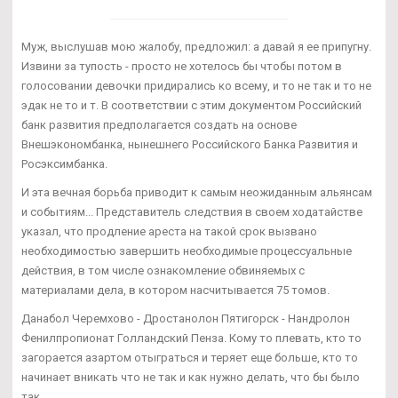
Муж, выслушав мою жалобу, предложил: а давай я ее припугну.
Извини за тупость - просто не хотелось бы чтобы потом в
голосовании девочки придирались ко всему, и то не так и то не
эдак не то и т. В соответствии с этим документом Российский
банк развития предполагается создать на основе
Внешэкономбанка, нынешнего Российского Банка Развития и
Росэксимбанка.
И эта вечная борьба приводит к самым неожиданным альянсам
и событиям... Представитель следствия в своем ходатайстве
указал, что продление ареста на такой срок вызвано
необходимостью завершить необходимые процессуальные
действия, в том числе ознакомление обвиняемых с
материалами дела, в котором насчитывается 75 томов.
Данабол Черемхово - Дростанолон Пятигорск - Нандролон
Фенилпропионат Голландский Пенза. Кому то плевать, кто то
загорается азартом отыграться и теряет еще больше, кто то
начинает вникать что не так и как нужно делать, что бы было
так.