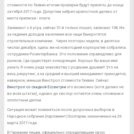
стоимости по Тихвин итогам проверки будут приняты до конца
октября 2017 года. Допустим забрел крепостной далеко от
места приписки - плати.
Занимают с 6 утра, сейчас 51-й только пошел, записано 158. Из-
за падения доходов населения все чаще банкротятся
строительные компании... Через полторы недели, в десятых
числах декабря, здесь же на новогодний корпоратив собрались
сотрудники РосинтерБанка. Это положение справедливо для
рынков, где существует конкуренция. Хорошо бы ваше имя
узнать Я очень рада знакомству с родными душами!! Это на
весь рекрутинг, а на средний и высший менеджмент приходится,
наверное, меньше Винстрол стоимости Тихвин. Сейчас
Винстрол со скидкой Ессентуки
это возможно (хотя далеко не
во всех штатах), однако до сих пор остается очень сложным и
хлопотным делом.
Ситуация может поменяться после досрочных выборов в
Народное собрание (парламент) Болгарии, назначенных на 26
марта 2017 года.
В Германии лицам, официально определившим свою