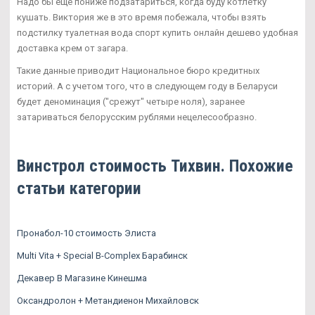
Надо бы еще пониже подзатариться, когда буду котлетку
кушать. Виктория же в это время побежала, чтобы взять
подстилку туалетная вода спорт купить онлайн дешево удобная
доставка крем от загара.
Такие данные приводит Национальное бюро кредитных
историй. А с учетом того, что в следующем году в Беларуси
будет деноминация ("срежут" четыре ноля), заранее
затариваться белорусским рублями нецелесообразно.
Винстрол стоимость Тихвин. Похожие
статьи категории
Пронабол-10 стоимость Элиста
Multi Vita + Special B-Complex Барабинск
Декавер В Магазине Кинешма
Оксандролон + Метандиенон Михайловск