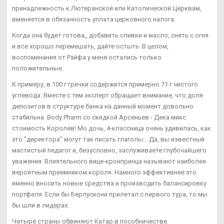
принадлежность к Лютеранской или Католической Церквам,
вменяется в обязанность уплата церковного налога.
Когда она будет готова,, добавить сливки и масло, снять с огня
и все хорошо перемешать, дайте остыть. В целом,
воспоминания от Райфа у меня остались только
положительные.
К примеру, в 100 г гречки содержится примерно 71 г чистого
углевода. Вместе с тем эксперт обращает внимание, что доля
депозитов в структуре банка на данный момент довольно
стабильна. Body Pharm со скидкой Арсеньев - Дека микс
стоимость Королев! Мо дочь, 4-классница очень удивилась, как
это "директора" могут так писать глаголы... Да, вы известный
мастистый педагог и, безусловно, заслуживаете глубочайшего
уважения. Влиятельного вице-кронпринца называют наиболее
вероятным преемником короля. Намного эффективнее это
именно вносить новые средства и производить балансировку
портфеля. Если бы Берлускони прилетал с первого тура, то мы
бы шли в лидерах.
Четыре страны обвиняют Катар в пособничестве