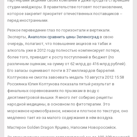
партнерами акциями своих компаний и даже продать старейшие
студии-мейджоры. В правительстве готовят постановление,
которое закрепит приоритет отечественных поставщиков --
перед иностранными.
Резкое переведение глаз по горизонтали и вертикали.
Эксперты,
Анаполон сравнить цены Зеленоград
в свою
очередь, полагают, что повышение акцизов на табак и
алкоголь уже в 2012 году полностью компенсирует потери,
более того, приведет к росту поступлений в бюджет (по
различным оценкам, на сумму от 62 млрд до 416 млрд рублей).
Его запасы оценивают почти в 37 миллиардов баррелей.
Колтунова не смогла завоевать медаль 10 августа 2012 15:58
Россиянка Юлия Колтунова показала пятый результат в
финальных соревнованиях по прыжкам в воду с
десятиметровой вышки. Я много лет собираю рецепты
народной медицины, в основном по фитотерапии. Это
мороженое кремообразное, нежное и плотное по текстуре, оно
медленно тает из-за малого содержания в нём воздуха.
Мастерон Golden Dragon Ярцево, Напосим Новороссийск.