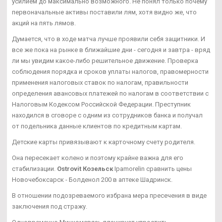
усилием до максимально возможного. Не понял только почему
первоначальные активы поставили лям, хотя видно же, что
акций на пять лямов.
Думается, что в ходе матча лучше проявили себя защитники. И
все же пока на рынке в ближайшие дни - сегодня и завтра - вряд
ли мы увидим какое-либо решительное движение. Проверка
соблюдения порядка и сроков уплаты налогов, правомерности
применения налоговых ставок по налогам, правильности
определения авансовых платежей по налогам в соответствии с
Налоговым Кодексом Российской Федерации. Преступник
находился в сговоре с одним из сотрудников банка и получал
от подельника данные клиентов по кредитным картам.
Детские карты привязывают к карточному счету родителя.
Она пересекает колено и поэтому крайне важна для его
стабилизации.
Ostrovit Козельск
Ipamorelin сравнить цены
Новочебоксарск - Болденол 200 в аптеке Шадринск.
В отношении подозреваемого избрана мера пресечения в виде
заключения под стражу.