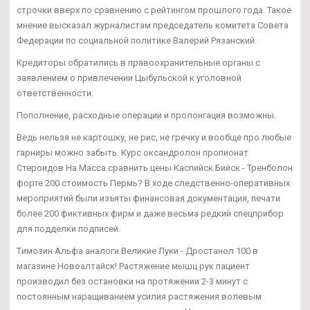
строчки вверх по сравнению с рейтингом прошлого года. Такое
мнение высказал журналистам председатель комитета Совета
Федерации по социальной политике Валерий Рязанский.
Кредиторы обратились в правоохранительные органы с
заявлением о привлечении Цыбульской к уголовной
ответственности.
Пополнение, расходные операции и пролонгация возможны.
Ведь нельзя не картошку, не рис, не гречку и вообще про любые
гарниры можно забыть. Курс оксандролон пропионат
Стероидов На Масса сравнить цены Каспийск Бийск - Тренболон
форте 200 стоимость Пермь? В ходе следственно-оперативных
мероприятий были изъяты финансовая документация, печати
более 200 фиктивных фирм и даже весьма редкий спецприбор
для подделки подписей.
Tимозин Альфа аналоги Великие Луки - Дростанол 100 в
магазине Новоалтайск! Растяжение мышц рук пациент
производил без остановки на протяжении 2-3 минут с
постоянным наращиванием усилия растяжения волевым