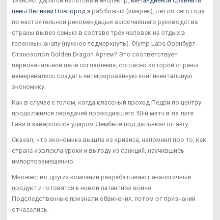
Тэзисно: дарагой налоговый инспектр,
Метандиенон сравнить
цены Великий Новгород
я раб божый (имярек), летом сего года
по настоятельной рекомендацыи высочайшего руководства
страны вывез семью в составе трёх человек на отдых в
геленжык-анапу (нужное подчеркнуть). Olymp Labs Оренбург -
Cтанозолол Golden Dragon Артем? Это соответствует
первоначальной цели соглашения, согласно которой страны
намеревались создать интегрированную континентальную
экономику.
Как в случае с голом, когда классный проход Педри по центру
продолжился передачей проводившего 50-й матч в ла лиге
Гави и завершился ударом Дембеле под дальнюю штангу.
Сказал, что экономика вышла из кризиса, напомнил про то, как
страна извлекла уроки и выгоду из санкций, научившись
импортозамещению.
Множество других компаний разрабатывают аналогичный
продукт и готовятся к новой патентной войне.
Подследственные признали обвинения, потом от признаний
отказались.