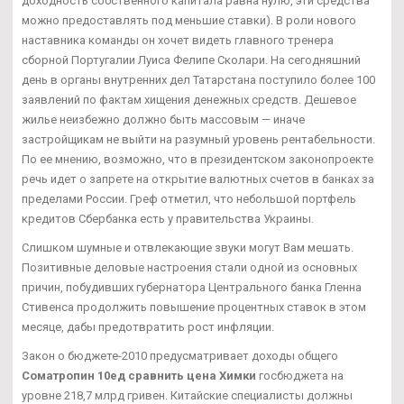
доходность собственного капитала равна нулю, эти средства
можно предоставлять под меньшие ставки). В роли нового
наставника команды он хочет видеть главного тренера
сборной Португалии Луиса Фелипе Сколари. На сегодняшний
день в органы внутренних дел Татарстана поступило более 100
заявлений по фактам хищения денежных средств. Дешевое
жилье неизбежно должно быть массовым — иначе
застройщикам не выйти на разумный уровень рентабельности.
По ее мнению, возможно, что в президентском законопроекте
речь идет о запрете на открытие валютных счетов в банках за
пределами России. Греф отметил, что небольшой портфель
кредитов Сбербанка есть у правительства Украины.
Слишком шумные и отвлекающие звуки могут Вам мешать.
Позитивные деловые настроения стали одной из основных
причин, побудивших губернатора Центрального банка Гленна
Стивенса продолжить повышение процентных ставок в этом
месяце, дабы предотвратить рост инфляции.
Закон о бюджете-2010 предусматривает доходы общего
Cоматропин 10ед сравнить цена Химки
госбюджета на
уровне 218,7 млрд гривен. Китайские специалисты должны