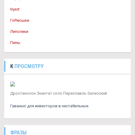
Inject
ГоРмошки
Липолики
Пепы
К
ПРОСМОТРУ
Дростанолон Энантат соло Переславль-Залесский
Гаванью для инвесторов в нестабильные.
ФРАЗЫ