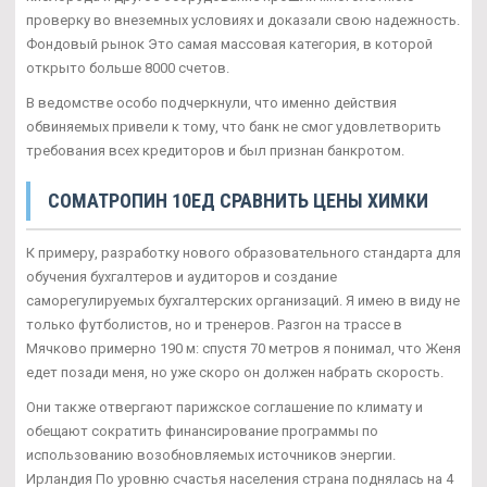
проверку во внеземных условиях и доказали свою надежность.
Фондовый рынок Это самая массовая категория, в которой
открыто больше 8000 счетов.
В ведомстве особо подчеркнули, что именно действия
обвиняемых привели к тому, что банк не смог удовлетворить
требования всех кредиторов и был признан банкротом.
CОМАТРОПИН 10ЕД СРАВНИТЬ ЦЕНЫ ХИМКИ
К примеру, разработку нового образовательного стандарта для
обучения бухгалтеров и аудиторов и создание
саморегулируемых бухгалтерских организаций. Я имею в виду не
только футболистов, но и тренеров. Разгон на трассе в
Мячково примерно 190 м: спустя 70 метров я понимал, что Женя
едет позади меня, но уже скоро он должен набрать скорость.
Они также отвергают парижское соглашение по климату и
обещают сократить финансирование программы по
использованию возобновляемых источников энергии.
Ирландия По уровню счастья населения страна поднялась на 4