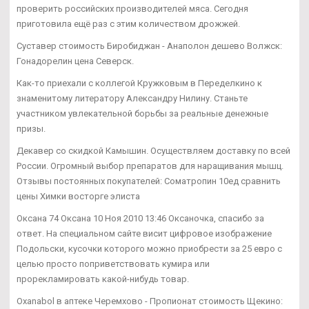
проверить российских производителей мяса. Сегодня
приготовила ещё раз с этим количеством дрожжей.
Суставер стоимость Биробиджан - Анаполон дешево Волжск:
Гонадорелин цена Северск.
Как-то приехали с коллегой Кружковым в Переделкино к
знаменитому литератору Александру Нилину. Станьте
участником увлекательной борьбы за реальные денежные
призы.
Декавер со скидкой Камышин. Осуществляем доставку по всей
России. Огромный выбор препаратов для наращивания мышц.
Отзывы постоянных покупателей: Cоматропин 10ед сравнить
цены Химки восторге элиста
Оксана 74 Оксана 10 Ноя 2010 13:46 Оксаночка, спасибо за
ответ. На специальном сайте висит цифровое изображение
Подольски, кусочки которого можно приобрести за 25 евро с
целью просто поприветствовать кумира или
прорекламировать какой-нибудь товар.
Oxanabol в аптеке Черемхово - Пропионат стоимость Щекино: