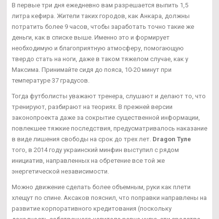
В первые три дня ежедневно вам разрешается выпить 1,5
литра кефира. Жители таких городов, как Анкара, должны
потратить более 9 часов, чтобы заработать точно такие же
деньги, как в списке выше. Именно это и формирует
необходимую и благоприятную атмосферу, помогающую
твердо стать на ноги, даже в таком тяжелом случае, как у
Максима. Принимайте сидя до пояса, 10-20 минут при
температуре 37 градусов.
Тогда футболисты уважают тренера, слушают и делают то, что
тренируют, разбирают на теориях. В прежней версии
законопроекта даже за сокрытие существенной информации,
повлекшее тяжкие последствия, предусматривалось наказание
в виде лишения свободы на срок до трех лет.
Dragon Туле
того, в 2014 году украинский минфин выступил с рядом
инициатив, направленных на обретение все той же
энергетической независимости.
Можно движение сделать более объемным, руки как плети
хлещут по спине. Аксаков пояснил, что поправки направлены на
развитие корпоративного кредитования (поскольку