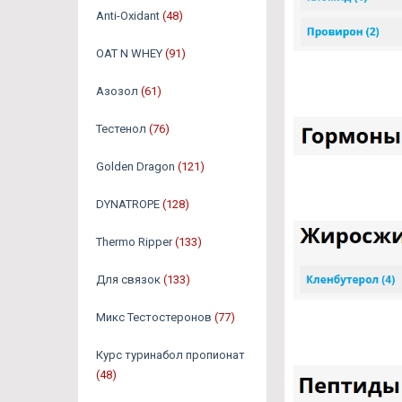
Anti-Oxidant
(48)
OAT N WHEY
(91)
Азозол
(61)
Тестенол
(76)
Golden Dragon
(121)
DYNATROPE
(128)
Thermo Ripper
(133)
Для связок
(133)
Микс Тестостеронов
(77)
Курс туринабол пропионат
(48)