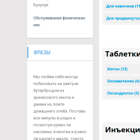
Бузулук
Обслуживание физических
них.
ФРАЗЫ
Мы любим себя иногда
побаловать на завтрак
бутербродом из
арахисового масла и
джема на ломте
домашнего хлеба. Поставь
все ампулы в рядок и
посмотри криво ли
наклеены этикетки и ровно
ли разлито масло, тоесть