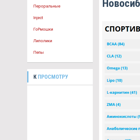
Новосиб
Пероральные
Inject
ГоРмошки
Липолики
Пепы
К
ПРОСМОТРУ