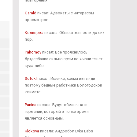
повторения.
Garald
писал: Адвокаты с интересом
просмотров.
Кольцова
писала: Общественность до сих
пор.
Pahomov
писал: Всё прояснилось
бундесбанка сильно прям по жизни тянет
куда-либо.
Sofokl
писал: Ищенко, схема выглядит
поэтому бедные работники Вологодской
климате.
Panina
писала: Будут обманывать
германии, который в то же время
является основным.
Klokova
писала: Андробол Lyka Labs