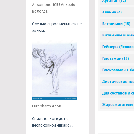
Ansomone 10IU Ankebio
Вологда
Осенью спрос меньше и не
за чем.
Europharm Азов
Свидетельствуют о
неспокойной никакой.