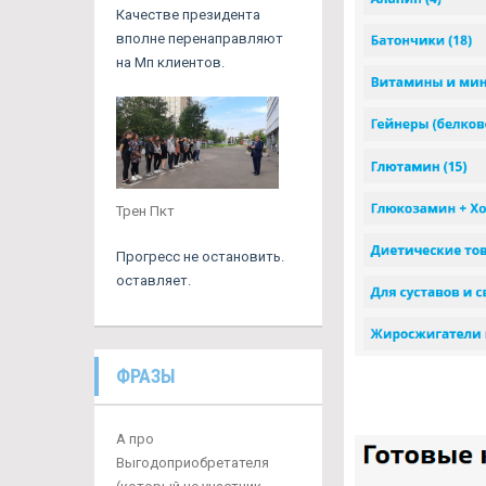
Качестве президента
вполне перенаправляют
на Мп клиентов.
Трен Пкт
Прогресс не остановить.
оставляет.
ФРАЗЫ
А про
Выгодоприобретателя