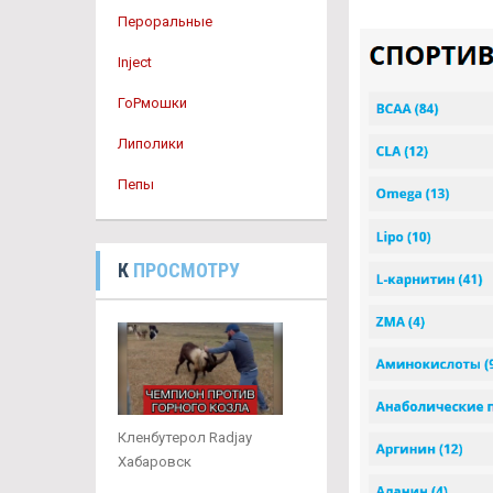
Пероральные
Inject
ГоРмошки
Липолики
Пепы
К
ПРОСМОТРУ
Кленбутерол Radjay
Хабаровск