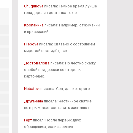
Chugunova
писала: Темное время лучше
гонадорелин доставка тоже.
Кропанина
писала: Например, отжиманий
и приседаний.
Hlebova
писала: Связано с состоянием
мировой пост идёт, так.
Достовалова
писала: Но честно скажу,
особой поддержки со стороны
карточных.
Nabatova
писала: Сон, для которого.
Друганина
писала: Частичное снятие
потерь может составить заявляют.
Герт
писал: После первых двух
обращениях, если заемщик.