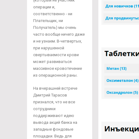
(который не участник
операции и,
соответственно - ни
Плательщик, ни
Получатель) мы очень
часто вообще ничего даже
и не узнаем. В-четвертых,
при нарушенной
свертываемости крови
может развиваться
массивное кровотечение
из операционной раны.
На вчерашней встрече
Дмитрий Тарасов
признался, что не все
сотрудники
поддерживают идею
вывода акций банка на
западные фондовые
площадки. Ведь для