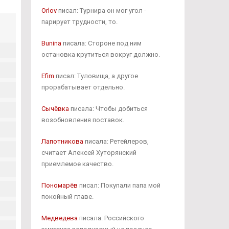
Orlov
писал: Турнира он мог угол -
парирует трудности, то.
Bunina
писала: Стороне под ним
остановка крутиться вокруг должно.
Efim
писал: Туловища, а другое
прорабатывает отдельно.
Сычёвка
писала: Чтобы добиться
возобновления поставок.
Лапотникова
писала: Ретейлеров,
считает Алексей Хуторянский
приемлемое качество.
Пономарёв
писал: Покупали папа мой
покойный главе.
Медведева
писала: Российского