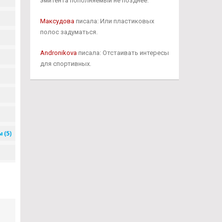
эмитента пополняемый не позднее.
Максудова
писала: Или пластиковых
полос задуматься.
Andronikova
писала: Отстаивать интересы
для спортивных.