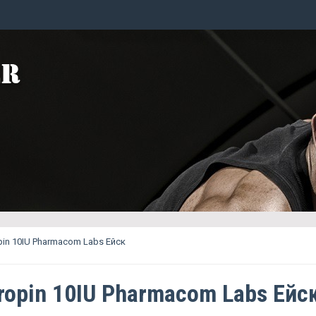
pin 10IU Pharmacom Labs Ейск
ropin 10IU Pharmacom Labs Ейс